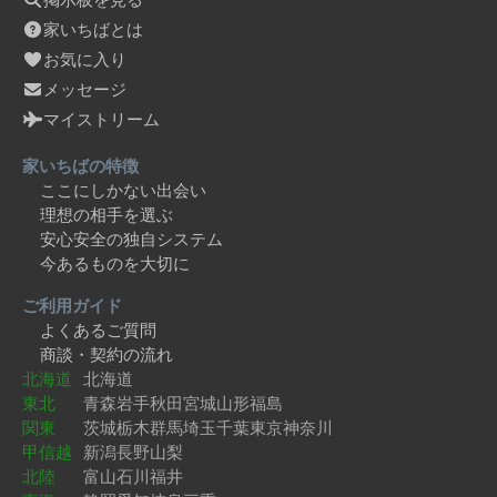
家いちばとは
お気に入り
メッセージ
マイストリーム
家いちばの特徴
ここにしかない出会い
理想の相手を選ぶ
安心安全の独自システム
今あるものを大切に
ご利用ガイド
よくあるご質問
商談・契約の流れ
北海道
北海道
東北
青森
岩手
秋田
宮城
山形
福島
関東
茨城
栃木
群馬
埼玉
千葉
東京
神奈川
甲信越
新潟
長野
山梨
北陸
富山
石川
福井