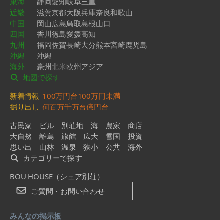
東海
静岡
愛知
岐阜
三重
近畿
滋賀
京都
大阪
兵庫
奈良
和歌山
中国
岡山
広島
鳥取
島根
山口
四国
香川
徳島
愛媛
高知
九州
福岡
佐賀
長崎
大分
熊本
宮崎
鹿児島
沖縄
沖縄
海外
豪州
北米
欧州
アジア
地図で探す
新着情報
100万円台
100万円未満
掘り出し
何百万
千万台
億円台
古民家
ビル
別荘地
海
農家
商店
大自然
離島
旅館
広大
雪国
投資
思い出
山林
温泉
狭小
公共
海外
カテゴリーで探す
BOU HOUSE（シェア別荘）
ご質問・お問い合わせ
みんなの掲示板