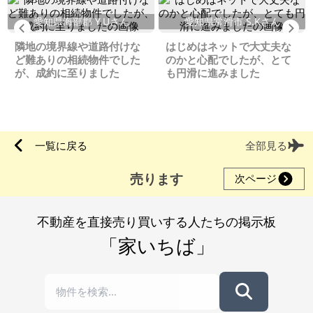
愛知県海部郡 Y.Uさん
愛知県常滑市 S.Kさん
Previous
Ne
隣地の境界線や道路付けな
はじめはネットで大丈夫な
ど難ありの相続物件でした
のかと心配でしたが、とて
が、成約に至りました
も円滑に進みました
一覧に戻る
全部見る
売ります
次ページ
不動産を直接売り買いする人たちの掲示板
「家いちば」