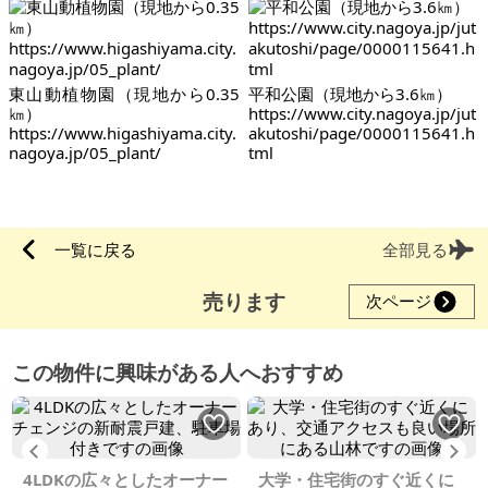
東山動植物園（現地から0.35
平和公園（現地から3.6㎞）
㎞）
https://www.city.nagoya.jp/jut
https://www.higashiyama.city.
akutoshi/page/0000115641.h
nagoya.jp/05_plant/
tml
一覧に戻る
全部見る
売ります
次ページ
この物件に興味がある人へおすすめ
Previous
Ne
4LDKの広々としたオーナー
大学・住宅街のすぐ近くに