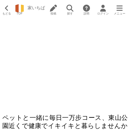
家いちば
もどる
TOP
投稿
探す
説明
ログイン
メニュー
ペットと一緒に毎日一万步コース、東山公
園近くで健康でイキイキと暮らしませんか