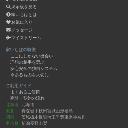
掲示板を見る
家いちばとは
お気に入り
メッセージ
マイストリーム
家いちばの特徴
ここにしかない出会い
理想の相手を選ぶ
安心安全の独自システム
今あるものを大切に
ご利用ガイド
よくあるご質問
商談・契約の流れ
北海道
北海道
東北
青森
岩手
秋田
宮城
山形
福島
関東
茨城
栃木
群馬
埼玉
千葉
東京
神奈川
甲信越
新潟
長野
山梨