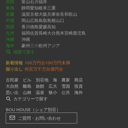
北陸
富山
石川
福井
東海
静岡
愛知
岐阜
三重
近畿
滋賀
京都
大阪
兵庫
奈良
和歌山
中国
岡山
広島
鳥取
島根
山口
四国
香川
徳島
愛媛
高知
九州
福岡
佐賀
長崎
大分
熊本
宮崎
鹿児島
沖縄
沖縄
海外
豪州
北米
欧州
アジア
地図で探す
新着情報
100万円台
100万円未満
掘り出し
何百万
千万台
億円台
古民家
ビル
別荘地
海
農家
商店
大自然
離島
旅館
広大
雪国
投資
思い出
山林
温泉
狭小
公共
海外
カテゴリーで探す
BOU HOUSE（シェア別荘）
ご質問・お問い合わせ