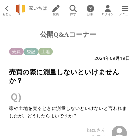
家いちば
もどる
TOP
投稿
探す
説明
ログイン
メニュー
公開Q&Aコーナー
売買
登記
土地
2024年09月19日
売買の際に測量しないといけません
か？
Ｑ)
家や土地を売るときに測量しないといけないと言われま
したが、どうしたらよいですか？
kazuさん