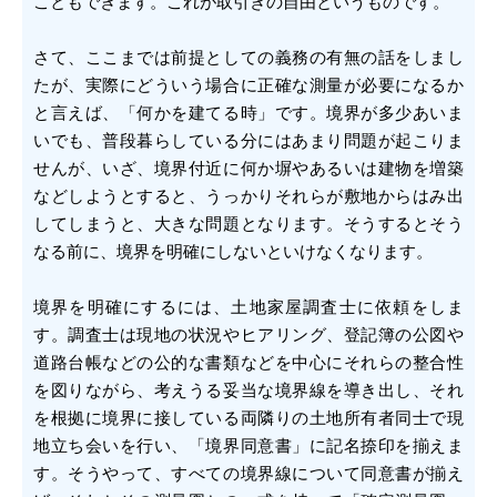
こともできます。これが取引きの自由というものです。
さて、ここまでは前提としての義務の有無の話をしまし
たが、実際にどういう場合に正確な測量が必要になるか
と言えば、「何かを建てる時」です。境界が多少あいま
いでも、普段暮らしている分にはあまり問題が起こりま
せんが、いざ、境界付近に何か塀やあるいは建物を増築
などしようとすると、うっかりそれらが敷地からはみ出
してしまうと、大きな問題となります。そうするとそう
なる前に、境界を明確にしないといけなくなります。
境界を明確にするには、土地家屋調査士に依頼をしま
す。調査士は現地の状況やヒアリング、登記簿の公図や
道路台帳などの公的な書類などを中心にそれらの整合性
を図りながら、考えうる妥当な境界線を導き出し、それ
を根拠に境界に接している両隣りの土地所有者同士で現
地立ち会いを行い、「境界同意書」に記名捺印を揃えま
す。そうやって、すべての境界線について同意書が揃え