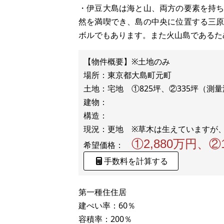
・伊豆大島は海と山、両方の要素を持
然を満喫でき、島の中央に位置する三
ボルでもあります。また火山島であるた
【物件概要】※土地のみ
場所：東京都大島町元町
土地：宅地 ①825坪、②335坪（測
建物：
構造：
①2,880万円、②
希望価格：
手数料を計算する
第一種住住居
建ぺい率：60％
容積率：200％