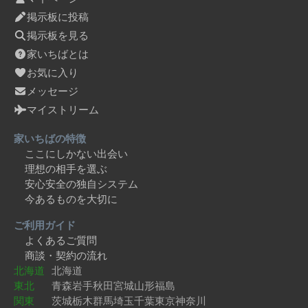
掲示板に投稿
掲示板を見る
家いちばとは
お気に入り
メッセージ
マイストリーム
家いちばの特徴
ここにしかない出会い
理想の相手を選ぶ
安心安全の独自システム
今あるものを大切に
ご利用ガイド
よくあるご質問
商談・契約の流れ
北海道
北海道
東北
青森
岩手
秋田
宮城
山形
福島
関東
茨城
栃木
群馬
埼玉
千葉
東京
神奈川