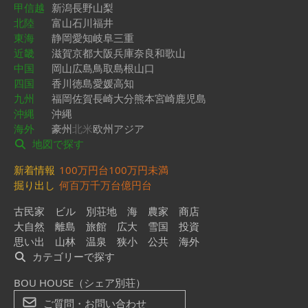
甲信越
新潟
長野
山梨
北陸
富山
石川
福井
東海
静岡
愛知
岐阜
三重
近畿
滋賀
京都
大阪
兵庫
奈良
和歌山
中国
岡山
広島
鳥取
島根
山口
四国
香川
徳島
愛媛
高知
九州
福岡
佐賀
長崎
大分
熊本
宮崎
鹿児島
沖縄
沖縄
海外
豪州
北米
欧州
アジア
地図で探す
新着情報
100万円台
100万円未満
掘り出し
何百万
千万台
億円台
古民家
ビル
別荘地
海
農家
商店
大自然
離島
旅館
広大
雪国
投資
思い出
山林
温泉
狭小
公共
海外
カテゴリーで探す
BOU HOUSE（シェア別荘）
ご質問・お問い合わせ