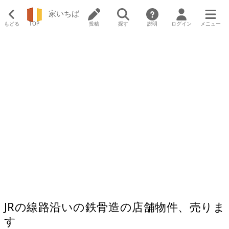
家いちば
もどる
TOP
投稿
探す
説明
ログイン
メニュー
JRの線路沿いの鉄骨造の店舗物件、売りま
す