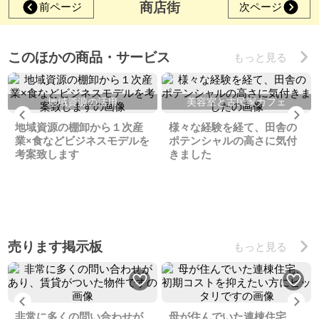
商店街
前ページ
次ページ
このほかの商品・サービス
もっと見る
地域資源の活用
美容室と古民家カフェ
Previous
Ne
地域資源の棚卸から１次産
様々な経験を経て、田舎の
業×食などビジネスモデルを
ポテンシャルの高さに気付
考案致します
きました
売ります掲示板
もっと見る
Previous
Ne
非常に多くの問い合わせが
母が住んでいた連棟住宅、