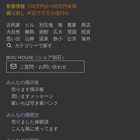
新着情報
100万円台
100万円未満
掘り出し
何百万
千万台
億円台
古民家
ビル
別荘地
海
農家
商店
大自然
離島
旅館
広大
雪国
投資
思い出
山林
温泉
狭小
公共
海外
カテゴリーで探す
BOU HOUSE（シェア別荘）
ご質問・お問い合わせ
みんなの掲示板
売ります掲示板
買いますメッセージ
家いちば空き家バンク
みんなの感想文
売りました体験談
こんな風に使ってます