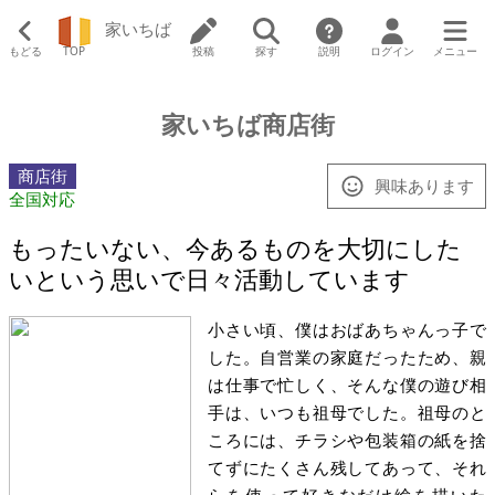
家いちば
もどる
TOP
投稿
探す
説明
ログイン
メニュー
家いちば商店街
商店街
興味あります
全国対応
もったいない、今あるものを大切にした
いという思いで日々活動しています
小さい頃、僕はおばあちゃんっ子で
した。自営業の家庭だったため、親
は仕事で忙しく、そんな僕の遊び相
手は、いつも祖母でした。祖母のと
ころには、チラシや包装箱の紙を捨
てずにたくさん残してあって、それ