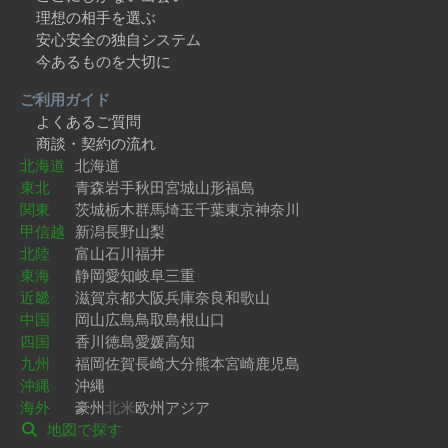
理想の相手を選ぶ
安心安全の独自システム
今あるものを大切に
ご利用ガイド
よくあるご質問
商談・契約の流れ
北海道
北海道
東北
青森
岩手
秋田
宮城
山形
福島
関東
茨城
栃木
群馬
埼玉
千葉
東京
神奈川
甲信越
新潟
長野
山梨
北陸
富山
石川
福井
東海
静岡
愛知
岐阜
三重
近畿
滋賀
京都
大阪
兵庫
奈良
和歌山
中国
岡山
広島
鳥取
島根
山口
四国
香川
徳島
愛媛
高知
九州
福岡
佐賀
長崎
大分
熊本
宮崎
鹿児島
沖縄
沖縄
海外
豪州
北米
欧州
アジア
地図で探す