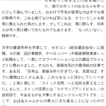
らを使って好きなだけ絵を描いた
り、箱でロボットのおもちゃを作っ
たりして遊んでいました。おかげで手先が器用なのは今でも僕
の取柄です。ごみも捨てなければ宝になる、そういうことを祖
母に教えられた気がします。そしてこれは、僕に限らず、日本
人が代々受け継いできたものでもあります。「もったいない」
精神です。
大学の建築学科を卒業して、ゼネコン（総合建設会社）に就
職。その後、設計事務所、デベロッパー（不動産開発業者）へ
と転職をして、一貫してタワーマンションなどの建設プロジェ
クトに携わりました。すなわち、新築住宅の大量供給の仕事で
す。ある日、「日本は、新築を作りすぎている。見渡せば、す
でに建物はたくさんある。これらをもっと活かしていくべき
だ。」と強く感じて、「ストック活用」へと志向を変えること
にしました。ストック活用とは「スクラップアンドビルト」の
反対語で、今あるものを大事にするというコンセプトです。こ
こで、おばあちゃんからの教えに立ち返ることになったので