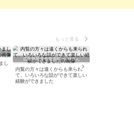
もっと見る
広島県尾道市栗原町 Ｎ.Ｍさん
大阪府和泉市 
まし
Next
内覧の方々は遠くからも来られ
相続した遠方の土
て、いろいろな話ができて楽しい
あり気に入って下
経験ができました
見つかりました