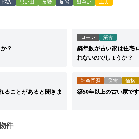
悩み
思い出
反響
反省
出会い
工夫
ローン
築古
すか？
築年数が古い家は住宅
れないのでしょうか？
社会問題
災害
価格
れることがあると聞きま
築50年以上の古い家で
物件