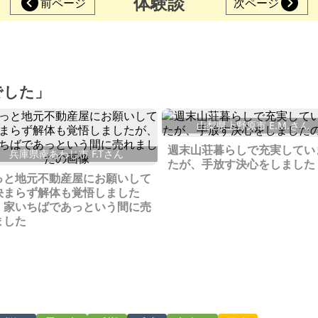
体験談
前ページ
次ページ
でした」
山梨県上野原市 E.M.さん
週末山荘暮らしで充実してい
兵庫県南あわじ市 F.Tさん
たが、手放す決心をしました
っと地元不動産屋にお願いして
決まらず解体も覚悟しました
、家いちばであっという間に売
ました