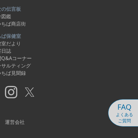
なの伝言板
舎図鑑
いちば商店街
ちば保健室
健室だより
察日誌
開Q&Aコーナー
ンサルティング
いちば見聞録
FAQ
よくある
ご質問
運営会社