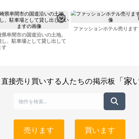
ファッションホテル売ります
崎県串間市の国道沿いの土地、
続し、駐車場として貸し出して
ます
「家
を直接売り買いする人たちの掲示板
売ります
買います