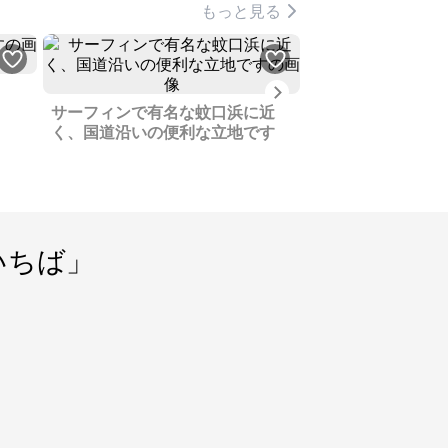
もっと見る
Next
サーフィンで有名な蚊口浜に近
太陽光発電、深夜
く、国道沿いの便利な立地です
ーポートに倉庫と
家を売ります
いちば」