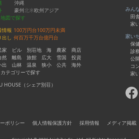
縄
沖縄
みん
外
豪州
北米
欧州
アジア
田
地図で探す
家
着情報
100万円台
100万円未満
家い
り出し
何百万
千万台
億円台
保
民家
ビル
別荘地
海
農家
商店
診
自然
離島
旅館
広大
雪国
投資
公
い出
山林
温泉
狭小
公共
海外
コ
カテゴリーで探す
家
U HOUSE（シェア別荘）
ーポリシー
個人情報保護方針
採用情報
メディア掲載