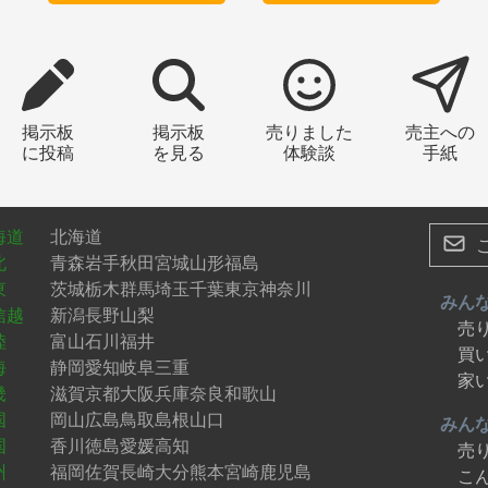
掲示板
掲示板
売りました
売主への
に投稿
を見る
体験談
手紙
海道
北海道
北
青森
岩手
秋田
宮城
山形
福島
東
茨城
栃木
群馬
埼玉
千葉
東京
神奈川
みん
信越
新潟
長野
山梨
売
陸
富山
石川
福井
買
海
静岡
愛知
岐阜
三重
家
畿
滋賀
京都
大阪
兵庫
奈良
和歌山
国
岡山
広島
鳥取
島根
山口
みん
国
香川
徳島
愛媛
高知
売
州
福岡
佐賀
長崎
大分
熊本
宮崎
鹿児島
こ