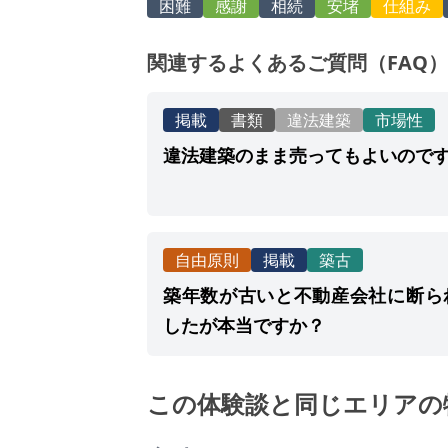
困難
感謝
相続
安堵
仕組み
関連するよくあるご質問（FAQ）
掲載
書類
違法建築
市場性
違法建築のまま売ってもよいので
自由原則
掲載
築古
築年数が古いと不動産会社に断ら
したが本当ですか？
この体験談と同じエリアの