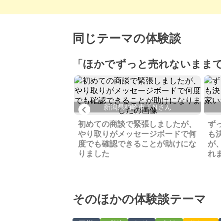
同じテーマの体験談
「ほかでずっと売れないまま
摩郡 H.Eさん
新潟県柏崎市 T.Nさん
Previous
舎の土地と家、問合
応には工夫を重ね、
初めての商談で緊張しましたが、
ず
た
やり取りがメッセージボードで何
も
度でも確認できることが助けにな
が
りました
れ
そのほかの体験談テーマ