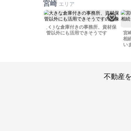
宮崎
エリア
Previous
大きな倉庫付きの事務所、資材保
深夜電力温水器、カ
管以外にも活用できそうです
宮
庫と色々手をかけた
相
い
不動産