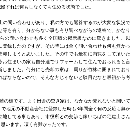
我慢すれば何もしなくても住める状態でした。
以上の問い合わせがあり、私の方でも返答するのが大変な状況
せ等も有り、分からない事も有り調べながらの返答で、かな
らの問い合わせも多く全国版の掲示板なのに驚きました。
に登録したのですが、その時には全く問い合わせも何も無か
売却しようと思いました。その中でも最初に内覧をして頂い
今お住まいの家も自分達でリフォームして住んでおられると
断しました。何分にも売却の家は、周りが竹林に囲まれてお
ればならないので、そんな方じゃないと駄目だなと最初から
、嘘の様です。よく田舎の空き家は、なかなか売れないと聞い
りで地元の不動産会社に登録した時も3年間全く何の反応も無
立地してる事もあり、市役所との交渉も家いちばの宅建士さ
と思います。凄く有難かったです。