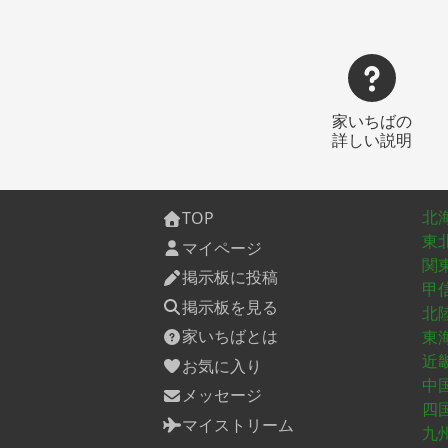
家いちばの
詳しい説明
北
TOP
東
マイページ
関
掲示板に投稿
甲
掲示板を見る
北
家いちばとは
東
近
お気に入り
中
メッセージ
四
マイストリーム
九