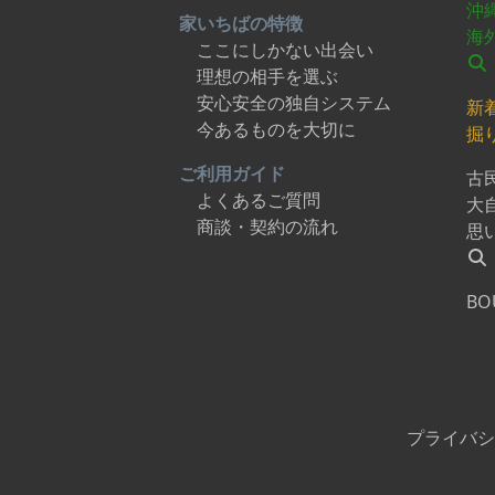
沖
家いちばの特徴
海
ここにしかない出会い
理想の相手を選ぶ
安心安全の独自システム
新
今あるものを大切に
掘
ご利用ガイド
古
よくあるご質問
大
商談・契約の流れ
思
BO
プライバシ