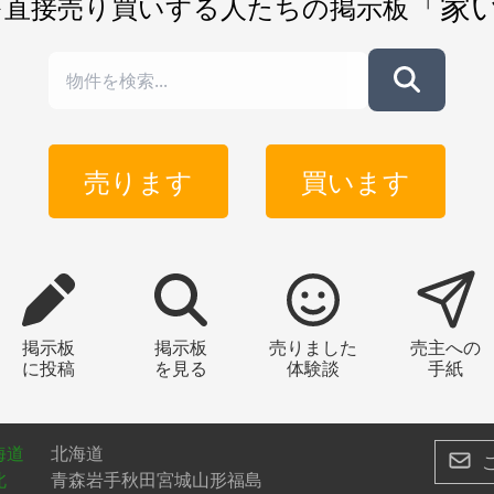
「家
を直接売り買いする人たちの掲示板
売ります
買います
掲示板
掲示板
売りました
売主への
に投稿
を見る
体験談
手紙
海道
北海道
北
青森
岩手
秋田
宮城
山形
福島