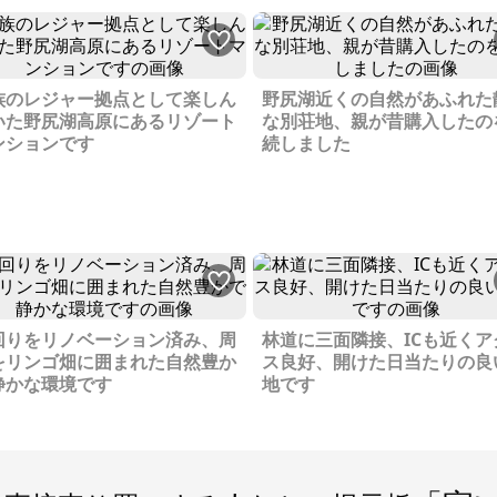
族のレジャー拠点として楽しん
野尻湖近くの自然があふれた
いた野尻湖高原にあるリゾート
な別荘地、親が昔購入したの
ンションです
続しました
回りをリノベーション済み、周
林道に三面隣接、ICも近くア
をリンゴ畑に囲まれた自然豊か
ス良好、開けた日当たりの良
静かな環境です
地です