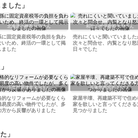
しました」
北海道小樽市 H.Wさん
和歌山県伊都郡 K.Mさん
孫に固定資産税等の負担を負わ
売れにくいと聞いていました
ないため、終活の一環として掲
次々と問合せ、内覧となり怒
しました
日々でした
た」
千葉県君津市 K.Hさん
兵庫県西宮市 T.Iさん
格的なリフォームが必要なくら
家屋半壊、再建築不可で住め
難易度の高い物件でしたが、多
家を欲しいと言ってくださる
の方から反響がありました
見つかりました
した」