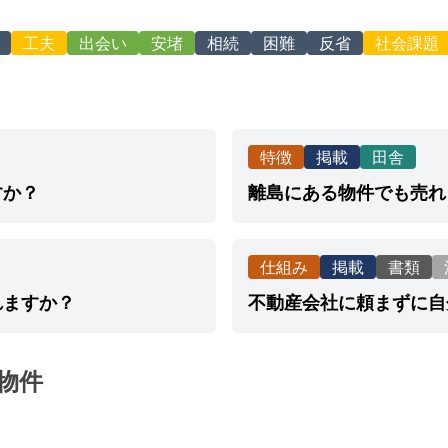
工夫
出会い
安堵
相続
困難
反省
社会課題
特徴
掲載
田舎
すか？
離島にある物件でも売れ
仕組み
掲載
書類
れますか？
不動産会社に頼まずに自
物件