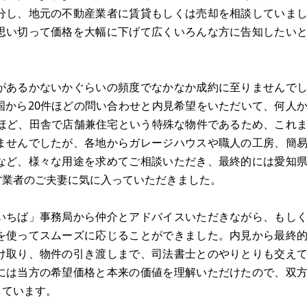
分し、地元の不動産業者に賃貸もしくは売却を相談していま
思い切って価格を大幅に下げて広くいろんな方に告知したい
。
があるかないかぐらいの頻度でなかなか成約に至りませんで
国から20件ほどの問い合わせと内見希望をいただいて、何人
年ほど、田舎で店舗兼住宅という特殊な物件であるため、これ
ませんでしたが、各地からガレージハウスや職人の工房、簡
など、様々な用途を求めてご相談いただき、最終的には愛知
営業者のご夫妻に気に入っていただきました。
いちば」事務局から仲介とアドバイスいただきながら、もし
を使ってスムーズに応じることができました。内見から最終
け取り、物件の引き渡しまで、司法書士とのやりとりも交え
には当方の希望価格と本来の価値を理解いただけたので、双
しています。