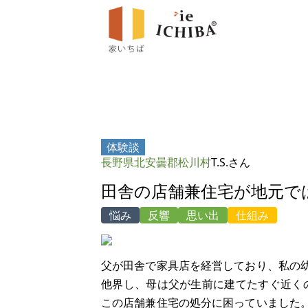
体験談
長野県北安曇郡松川村
T.S.さん
田舎の店舗兼住宅が地元で
悩み
反響
思い出
仕組み
父が田舎で家具店を経営しており、私の
他界し、母は父が生前に建てたすぐ近く
この店舗兼住宅の処分に困っていました