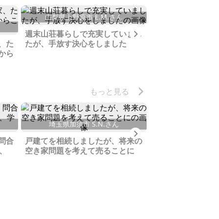
山梨県上野原市 E.M.さん
石川県羽咋郡志賀町
Next
週末山荘暮らしで充実していまし
空き家の多い過疎
、た
たが、手放す決心をしました
ーズに売れて奇跡
から
もっと見る
埼玉県加須市 S.N.さん
徳島県東みよし町
Next
問合
戸建てを相続しましたが、将来の
やり取りの中で買
、
空き家問題を考えて売ることに
ができ、理想的な
ていただける事に