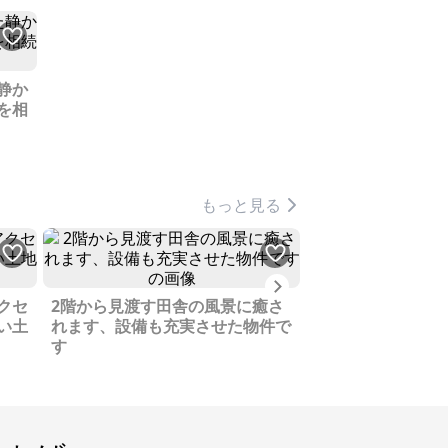
静か
を相
もっと見る
Next
夏はミニトマトが
クセ
2階から見渡す田舎の風景に癒さ
いた畑、母から相
い土
れます、設備も充実させた物件で
す