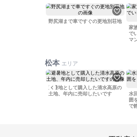
野尻湖まで車ですぐの更地別荘地
家
で
マ
松本
エリア
Previous
家、市役所や学校も
避暑地として購入した清水高原の
地です
土地、年内に売却したいです
水
囲
で