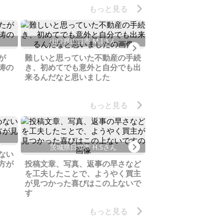
もっと見る
山口県山口市 M.Iさん
北海道茅部郡 
Next
が
難しいと思っていた不動産の手続
大規模修繕か、解
涛の
き、初めてでも意外と自分でも出
建物に数日で10
来るんだなと思いました
せいただきました
もっと見る
三重県志摩市 
Next
茨城県日立市 H.Sさん
ない
未接道の土地にも
方が
投稿文章、写真、返事の早さなど
ぐに買主様が見つ
を工夫したことで、ようやく買主
ます
が見つかった喜びはこの上ないで
す
もっと見る