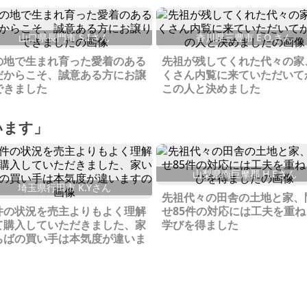
山口県長門市 S.Iさん
香川県三豊市 E.O.さん
の地で生まれ育った愛着のある
先祖が残してくれた代々の家
だからこそ、誠意ある方にお譲
くさん内覧に来ていただいて
できました
この人と決めました
います」
山梨県南巨摩郡 H.Eさん
埼玉県行田市 K.Yさん
先祖代々の田舎の土地と家、
件の状況を売主よりもよく理解
せ85件の対応には工夫を重ね
て購入していただきました、家
学びを得ました
ちばの買い手は本気度が違いま