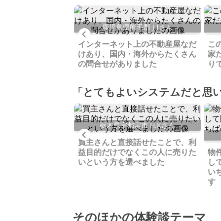
美町 E.Sさん
鹿児島県熊毛郡 J.Iさん
Previous
を売却後も、買主様
インターネット上の不動産屋なだ
こ
があり喜んでおりま
けあり、国内・海外からたくさん
家
の問合せがありました
り
「とてもよいシステムだと思
江刺梁川 M.Eさん
栃木県宇都宮市 H.Kさん
Previous
大変になってきて売
買主さんと直接話せたことで、利
た、本当によい方々
益目的だけでなくこの人に売りた
物
感謝です
いという方を選べました
し
い
す
そのほかの体験談テーマ