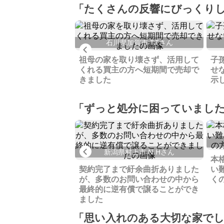
「たくさんの反響にびっくり
長和町 S.H.さん
石川県加賀市 T.Tさん
Previous
いた別荘地で、1年
祖母の家を取り壊さず、活用して
子
したがあきらめずに
くれる買主の方へ短期間で売却で
せ
きました
きました
示
「ずっと処分に困っていまし
敷市 Y.Oさん
Previous
新潟県村上市 N.Hさん
定地として買いまし
本
受けられず売ること
契約完了まで紆余曲折ありました
い
が、多数のお問い合わせの中から
く
最終的に逆有償で譲ることができ
ました
「思い入れのある大切な家で