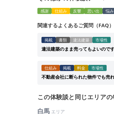
感謝
仕組み
反響
思い出
悩み
関連するよくあるご質問（FAQ）
掲載
書類
違法建築
市場性
違法建築のまま売ってもよいので
仕組み
掲載
料金
市場性
不動産会社に断られた物件でも売
この体験談と同じエリアの
白馬
エリア