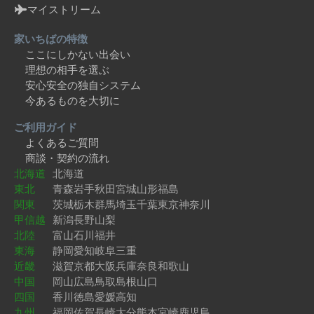
マイストリーム
家いちばの特徴
ここにしかない出会い
理想の相手を選ぶ
安心安全の独自システム
今あるものを大切に
ご利用ガイド
よくあるご質問
商談・契約の流れ
北海道
北海道
東北
青森
岩手
秋田
宮城
山形
福島
関東
茨城
栃木
群馬
埼玉
千葉
東京
神奈川
甲信越
新潟
長野
山梨
北陸
富山
石川
福井
東海
静岡
愛知
岐阜
三重
近畿
滋賀
京都
大阪
兵庫
奈良
和歌山
中国
岡山
広島
鳥取
島根
山口
四国
香川
徳島
愛媛
高知
九州
福岡
佐賀
長崎
大分
熊本
宮崎
鹿児島