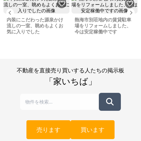
Previous
Ne
内装にこだわった源泉かけ
熱海市別荘地内の賃貸駐車
流しの一室、眺めもよくお
場をリフォームしました、
気に入りでした
今は安定稼働中です
不動産を直接売り買いする人たちの掲示板
「家いちば」
売ります
買います