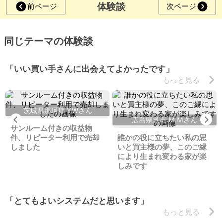
体験談
前ページ
次ページ
同じテーマの体験談
「いい買い手さんに出会えてよかったです」
もっと見る
茨城県那珂郡 Y.Wさん
Previous
Ne
広島県呉市 M.Mさん
サンルーム付きの収益物
件、リピーター利用で売却
誰かの役に立ちたい私の思
しました
いと買主様の夢、このご縁
により生まれ変わる家が楽
しみです
「とてもよいシステムだと思います」
もっと見る