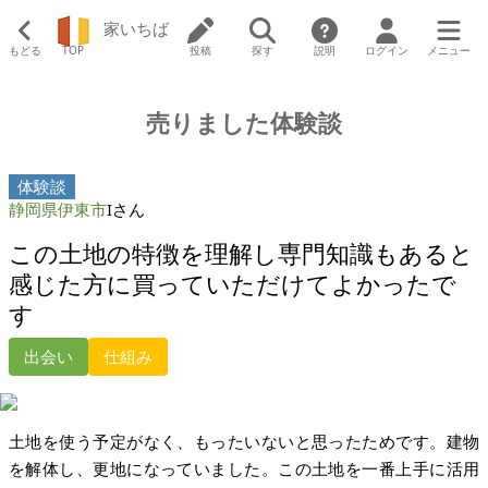
家いちば
もどる
TOP
投稿
探す
説明
ログイン
メニュー
売りました体験談
体験談
静岡県伊東市
Iさん
この土地の特徴を理解し専門知識もあると
感じた方に買っていただけてよかったで
す
出会い
仕組み
土地を使う予定がなく、もったいないと思ったためです。建物
を解体し、更地になっていました。この土地を一番上手に活用