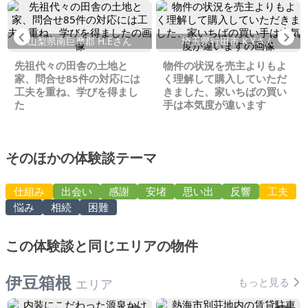
Previous
Ne
山梨県南巨摩郡 H.Eさん
埼玉県行田市 K.Yさん
先祖代々の田舎の土地と
物件の状況を売主よりもよ
家、問合せ85件の対応には
く理解して購入していただ
工夫を重ね、学びを得まし
きました、家いちばの買い
た
手は本気度が違います
そのほかの体験談テーマ
仕組み
出会い
感謝
安堵
思い出
反響
工夫
悩み
相続
困難
この体験談と同じエリアの物件
伊豆箱根
もっと見る
エリア