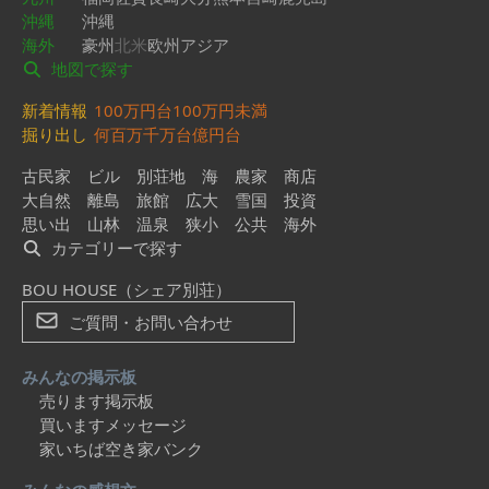
沖縄
沖縄
海外
豪州
北米
欧州
アジア
地図で探す
新着情報
100万円台
100万円未満
掘り出し
何百万
千万台
億円台
古民家
ビル
別荘地
海
農家
商店
大自然
離島
旅館
広大
雪国
投資
思い出
山林
温泉
狭小
公共
海外
カテゴリーで探す
BOU HOUSE（シェア別荘）
ご質問・お問い合わせ
みんなの掲示板
売ります掲示板
買いますメッセージ
家いちば空き家バンク