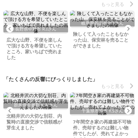
もっと見る
岐阜県高山市 H.Tさん
Previous
Ne
長野県中野市 R.Iさん
険しくて入ったこともなか
広大な山野、不便を楽しん
った山、保安林を売ること
で頂ける方を希望していた
ができました
ところ、家いちばで売れま
した
「たくさんの反響にびっくりしました」
もっと見る
群馬県吾妻郡 K.A.さん
Previous
Ne
千葉県市原市 Y.Sさん
北軽井沢の大切な別荘、内
覧時の直接交渉で信頼感が
7年間空き家の再建築不可物
芽生えました
件、売却するのは難しい物
件でしたが、売れてよかっ