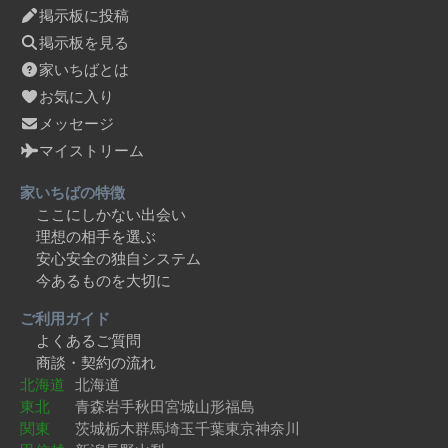
掲示板に投稿
掲示板を見る
家いちばとは
お気に入り
メッセージ
マイストリーム
家いちばの特徴
ここにしかない出会い
理想の相手を選ぶ
安心安全の独自システム
今あるものを大切に
ご利用ガイド
よくあるご質問
商談・契約の流れ
北海道
北海道
東北
青森
岩手
秋田
宮城
山形
福島
関東
茨城
栃木
群馬
埼玉
千葉
東京
神奈川