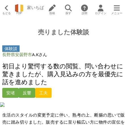
家いちば
もどる
TOP
投稿
探す
説明
ログイン
メニュー
売りました体験談
体験談
長野県安曇野市
A.Kさん
初日より驚愕する数の閲覧、問い合わせに
驚きましたが、購入見込みの方を最優先に
話を進めました
安堵
反響
工夫
生活のスタイルの変更予定に伴い、熟考の上、断腸の思いで販
売に踏み切りました。販売するに至り幅広い方に物件の宣伝を