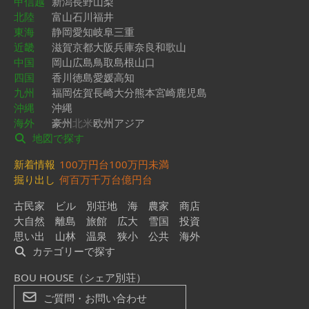
甲信越
新潟
長野
山梨
北陸
富山
石川
福井
東海
静岡
愛知
岐阜
三重
近畿
滋賀
京都
大阪
兵庫
奈良
和歌山
中国
岡山
広島
鳥取
島根
山口
四国
香川
徳島
愛媛
高知
九州
福岡
佐賀
長崎
大分
熊本
宮崎
鹿児島
沖縄
沖縄
海外
豪州
北米
欧州
アジア
地図で探す
新着情報
100万円台
100万円未満
掘り出し
何百万
千万台
億円台
古民家
ビル
別荘地
海
農家
商店
大自然
離島
旅館
広大
雪国
投資
思い出
山林
温泉
狭小
公共
海外
カテゴリーで探す
BOU HOUSE（シェア別荘）
ご質問・お問い合わせ