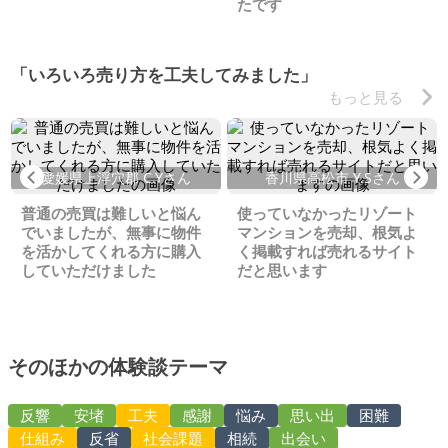
たです
「いろいろ売り方を工夫してみました」
もっと見る
Previous
Ne
愛媛県上浮穴郡 C.Yさん
香川県高松市 Y.Sさん
普通の売買は難しいと悩ん
使っていなかったリゾート
でいましたが、無事に物件
マンションを売却、根気よ
を活かしてくれる方に購入
く掲載すれば売れるサイト
していただけました
だと思います
そのほかの体験談テーマ
反響
安堵
工夫
感謝
悩み
思い出
困難
仕組み
反省
社会課題
相続
出会い