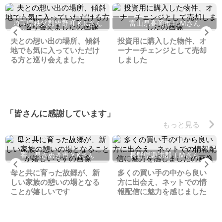
埼玉県秩父郡皆野町 K.Kさん
富山県高岡市 H.Mさん
Previous
Ne
夫との想い出の場所、傾斜
投資用に購入した物件、オ
地でも気に入っていただけ
ーナーチェンジとして売却
る方と巡り会えました
しました
「皆さんに感謝しています」
もっと見る
香川県さぬき市 Y.Kさん
長野県諏訪郡 T.Mさん
Previous
Ne
母と共に育った故郷が、新
多くの買い手の中から良い
しい家族の憩いの場となる
方に出会え、ネットでの情
ことが嬉しいです
報配信に魅力を感じました