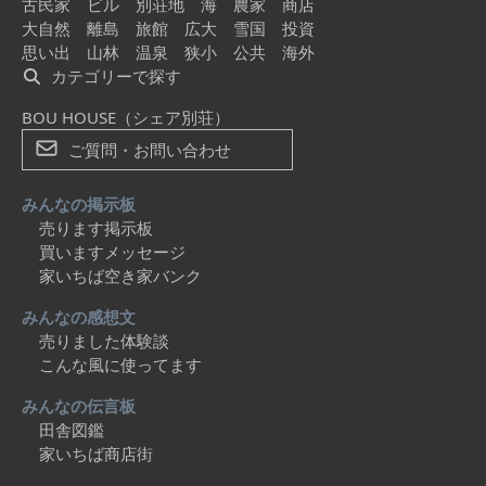
古民家
ビル
別荘地
海
農家
商店
大自然
離島
旅館
広大
雪国
投資
思い出
山林
温泉
狭小
公共
海外
カテゴリーで探す
BOU HOUSE（シェア別荘）
ご質問・お問い合わせ
みんなの掲示板
売ります掲示板
買いますメッセージ
家いちば空き家バンク
みんなの感想文
売りました体験談
こんな風に使ってます
みんなの伝言板
田舎図鑑
家いちば商店街