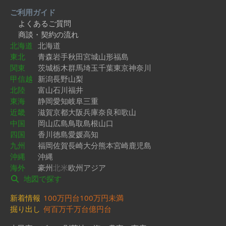
ご利用ガイド
よくあるご質問
商談・契約の流れ
北海道
北海道
東北
青森
岩手
秋田
宮城
山形
福島
関東
茨城
栃木
群馬
埼玉
千葉
東京
神奈川
甲信越
新潟
長野
山梨
北陸
富山
石川
福井
東海
静岡
愛知
岐阜
三重
近畿
滋賀
京都
大阪
兵庫
奈良
和歌山
中国
岡山
広島
鳥取
島根
山口
四国
香川
徳島
愛媛
高知
九州
福岡
佐賀
長崎
大分
熊本
宮崎
鹿児島
沖縄
沖縄
海外
豪州
北米
欧州
アジア
地図で探す
新着情報
100万円台
100万円未満
掘り出し
何百万
千万台
億円台