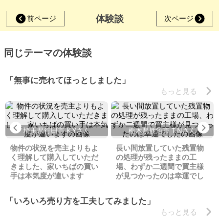
体験談
前ページ
次ページ
同じテーマの体験談
「無事に売れてほっとしました」
もっと見る
Previous
Ne
埼玉県行田市 K.Yさん
栃木県鹿沼市 T.Nさん
物件の状況を売主よりもよ
長い間放置していた残置物
く理解して購入していただ
の処理が残ったままの工
きました、家いちばの買い
場、わずか二週間で買主様
手は本気度が違います
が見つかったのは幸運でし
た
「いろいろ売り方を工夫してみました」
もっと見る