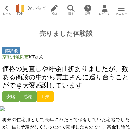
家いちば
もどる
TOP
投稿
探す
説明
ログイン
メニュー
売りました体験談
体験談
京都府亀岡市
K.Tさん
価格の見直しや紆余曲折ありましたが、数
ある商談の中から買主さんに巡り合うこと
ができ大変感謝しています
安堵
感謝
工夫
将来の住宅用として長年にわたって保有していた宅地でした
が、住む予定がなくなったので売却したものです。高金利時代