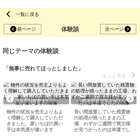
一覧に戻る
体験談
前ページ
次ページ
同じテーマの体験談
「無事に売れてほっとしました」
もっと見る
Previous
Ne
埼玉県行田市 K.Yさん
栃木県鹿沼市 T.Nさん
物件の状況を売主よりもよ
長い間放置していた残置物
く理解して購入していただ
の処理が残ったままの工
きました、家いちばの買い
場、わずか二週間で買主様
手は本気度が違います
が見つかったのは幸運でし
た