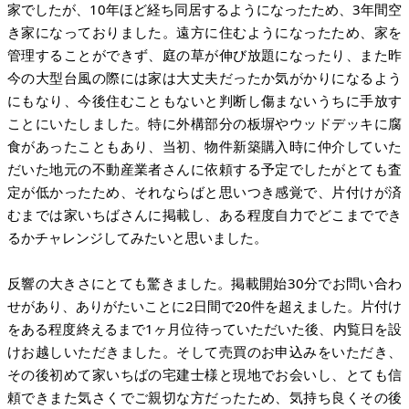
家でしたが、10年ほど経ち同居するようになったため、3年間空
き家になっておりました。遠方に住むようになったため、家を
管理することができず、庭の草が伸び放題になったり、また昨
今の大型台風の際には家は大丈夫だったか気がかりになるよう
にもなり、今後住むこともないと判断し傷まないうちに手放す
ことにいたしました。特に外構部分の板塀やウッドデッキに腐
食があったこともあり、当初、物件新築購入時に仲介していた
だいた地元の不動産業者さんに依頼する予定でしたがとても査
定が低かったため、それならばと思いつき感覚で、片付けが済
むまでは家いちばさんに掲載し、ある程度自力でどこまででき
るかチャレンジしてみたいと思いました。
反響の大きさにとても驚きました。掲載開始30分でお問い合わ
せがあり、ありがたいことに2日間で20件を超えました。片付け
をある程度終えるまで1ヶ月位待っていただいた後、内覧日を設
けお越しいただきました。そして売買のお申込みをいただき、
その後初めて家いちばの宅建士様と現地でお会いし、とても信
頼できまた気さくでご親切な方だったため、気持ち良くその後