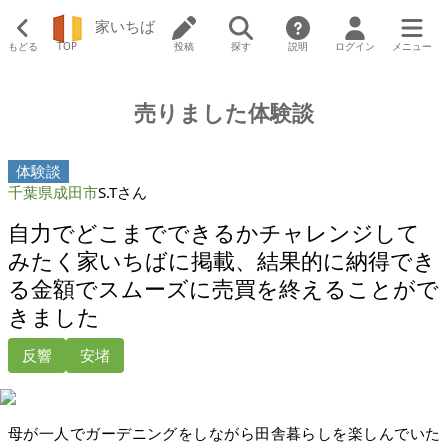
家いちば
もどる
TOP
投稿
探す
説明
ログイン
メニュー
売りました体験談
体験談
千葉県成田市
S.Tさん
自力でどこまでできるかチャレンジして
みたく家いちばに掲載、結果的に納得でき
る金額でスムーズに売買を終えることがで
きました
反響
安堵
母が一人でガーデニングをしながら田舎暮らしを楽しんでいた