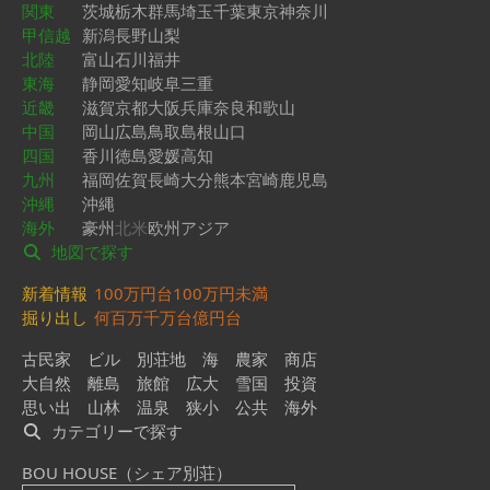
関東
茨城
栃木
群馬
埼玉
千葉
東京
神奈川
甲信越
新潟
長野
山梨
北陸
富山
石川
福井
東海
静岡
愛知
岐阜
三重
近畿
滋賀
京都
大阪
兵庫
奈良
和歌山
中国
岡山
広島
鳥取
島根
山口
四国
香川
徳島
愛媛
高知
九州
福岡
佐賀
長崎
大分
熊本
宮崎
鹿児島
沖縄
沖縄
海外
豪州
北米
欧州
アジア
地図で探す
新着情報
100万円台
100万円未満
掘り出し
何百万
千万台
億円台
古民家
ビル
別荘地
海
農家
商店
大自然
離島
旅館
広大
雪国
投資
思い出
山林
温泉
狭小
公共
海外
カテゴリーで探す
BOU HOUSE（シェア別荘）