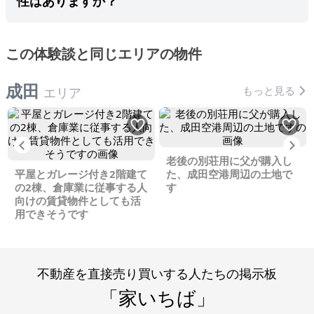
性はありますか？
この体験談と同じエリアの物件
成田
もっと見る
エリア
Previous
Ne
老後の別荘用に父が購入し
平屋とガレージ付き2階建て
た、成田空港周辺の土地で
の2棟、倉庫業に従事する人
す
向けの賃貸物件としても活
用できそうです
不動産を直接売り買いする人たちの掲示板
「家いちば」