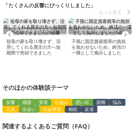
「たくさんの反響にびっくりしました」
もっと見る
石川県加賀市 T.Tさん
北海道小樽市 H.Wさん
Previous
Ne
祖母の家を取り壊さず、活
子孫に固定資産税等の負担
用してくれる買主の方へ短
を負わせないため、終活の
期間で売却できました
一環として掲示しました
そのほかの体験談テーマ
反響
感謝
安堵
仕組み
思い出
困難
悩み
工夫
出会い
社会課題
相続
反省
関連するよくあるご質問（FAQ）