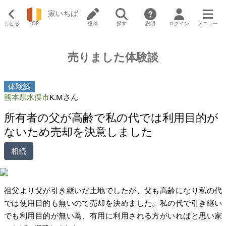
家いちば
もどる
TOP
投稿
探す
説明
ログイン
メニュー
売りました体験談
体験談
熊本県水俣市
K.Mさん
所有者の父が高齢で私の代では利用目的が
ないため売却を決意しました
相続
祖父より父が引き継いだ土地でしたが、父も高齢になり私の代
では使用目的も無いので売却を決めました。私の代で引き継い
でも利用目的が無い為、有用に利用される方がいればと思い家