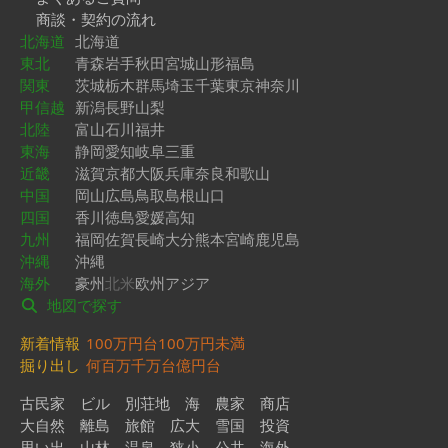
商談・契約の流れ
北海道
北海道
東北
青森
岩手
秋田
宮城
山形
福島
関東
茨城
栃木
群馬
埼玉
千葉
東京
神奈川
甲信越
新潟
長野
山梨
北陸
富山
石川
福井
東海
静岡
愛知
岐阜
三重
近畿
滋賀
京都
大阪
兵庫
奈良
和歌山
中国
岡山
広島
鳥取
島根
山口
四国
香川
徳島
愛媛
高知
九州
福岡
佐賀
長崎
大分
熊本
宮崎
鹿児島
沖縄
沖縄
海外
豪州
北米
欧州
アジア
地図で探す
新着情報
100万円台
100万円未満
掘り出し
何百万
千万台
億円台
古民家
ビル
別荘地
海
農家
商店
大自然
離島
旅館
広大
雪国
投資
思い出
山林
温泉
狭小
公共
海外