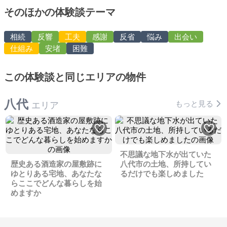
そのほかの体験談テーマ
相続
反響
工夫
感謝
反省
悩み
出会い
仕組み
安堵
困難
この体験談と同じエリアの物件
八代
もっと見る
エリア
不思議な地下水が出ていた
歴史ある酒造家の屋敷跡に
八代市の土地、所持してい
ゆとりある宅地、あなたな
るだけでも楽しめました
らここでどんな暮らしを始
めますか