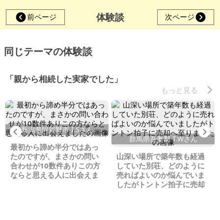
体験談
前ページ
次ページ
同じテーマの体験談
「親から相続した実家でした」
もっと見る
新潟県阿賀野市 I.Sさん
Previous
Ne
群馬県吾妻郡 T.Wさん
最初から諦め半分ではあっ
たのですが、まさかの問い
山深い場所で築年数も経過
合わせが10数件ありこの方
していた別荘、どのように
ならと思える人に出会えま
売ればよいのか悩んでいま
した
したがトントン拍子に売却
へ至りました