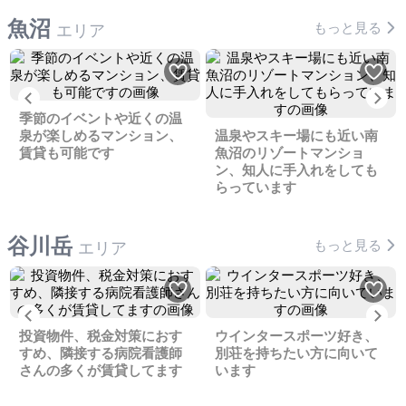
魚沼
もっと見る
エリア
Previous
Ne
季節のイベントや近くの温
泉が楽しめるマンション、
温泉やスキー場にも近い南
賃貸も可能です
魚沼のリゾートマンショ
ン、知人に手入れをしても
らっています
谷川岳
もっと見る
エリア
Previous
Ne
投資物件、税金対策におす
ウインタースポーツ好き、
すめ、隣接する病院看護師
別荘を持ちたい方に向いて
さんの多くが賃貸してます
います