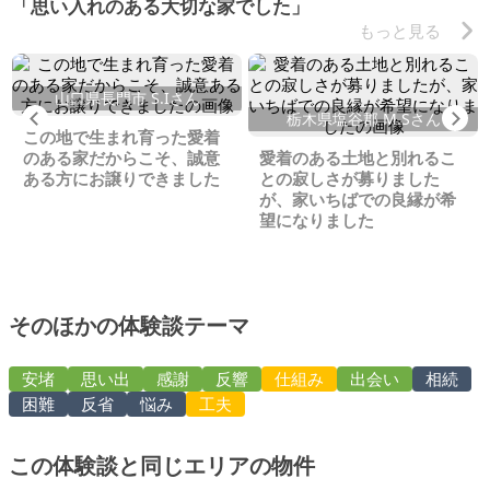
「思い入れのある大切な家でした」
もっと見る
山口県長門市 S.Iさん
Previous
Ne
栃木県塩谷郡 M.Sさん
この地で生まれ育った愛着
のある家だからこそ、誠意
愛着のある土地と別れるこ
ある方にお譲りできました
との寂しさが募りました
が、家いちばでの良縁が希
望になりました
そのほかの体験談テーマ
安堵
思い出
感謝
反響
仕組み
出会い
相続
困難
反省
悩み
工夫
この体験談と同じエリアの物件