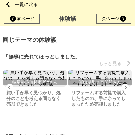
一覧に戻る
体験談
前ページ
次ページ
同じテーマの体験談
「無事に売れてほっとしました」
もっと見る
岐阜県多治見市 K.Yさん
富山県射水市 Y.Mさん
Previous
Ne
買い手が早く見つかり、処
リフォームする前提で購入
分のことを考える間もなく
したものの、手に余ってし
売却できました
まったため売却しました