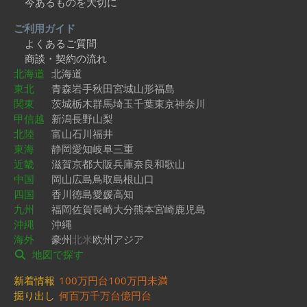
今あるものを大切に
ご利用ガイド
よくあるご質問
商談・契約の流れ
北海道
北海道
東北
青森
岩手
秋田
宮城
山形
福島
関東
茨城
栃木
群馬
埼玉
千葉
東京
神奈川
甲信越
新潟
長野
山梨
北陸
富山
石川
福井
東海
静岡
愛知
岐阜
三重
近畿
滋賀
京都
大阪
兵庫
奈良
和歌山
中国
岡山
広島
鳥取
島根
山口
四国
香川
徳島
愛媛
高知
九州
福岡
佐賀
長崎
大分
熊本
宮崎
鹿児島
沖縄
沖縄
海外
豪州
北米
欧州
アジア
地図で探す
新着情報
100万円台
100万円未満
掘り出し
何百万
千万台
億円台