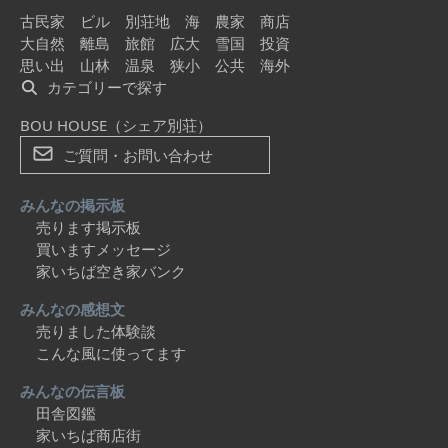
古民家
ビル
別荘地
海
農家
商店
大自然
離島
旅館
広大
雪国
投資
思い出
山林
温泉
狭小
公共
海外
カテゴリーで探す
BOU HOUSE（シェア別荘）
ご質問・お問い合わせ
みんなの掲示板
売ります掲示板
買いますメッセージ
家いちば空き家バンク
みんなの感想文
売りました体験談
こんな風に使ってます
みんなの伝言板
田舎図鑑
家いちば商店街