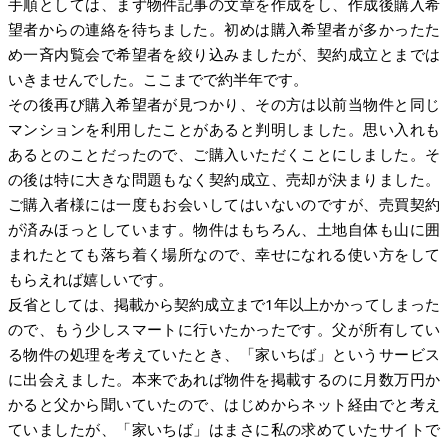
手順としては、まず物件記事の文章を作成をし、作成後購入希
望者からの連絡を待ちました。初めは購入希望者が多かったた
め一斉内覧会で希望者を絞り込みましたが、契約成立とまでは
いきませんでした。ここまでで約半年です。
その後再び購入希望者が見つかり、その方は以前当物件と同じ
マンションを利用したことがあると判明しました。思い入れも
あるとのことだったので、ご購入いただくことにしました。そ
の後は特に大きな問題もなく契約成立、売却が決まりました。
ご購入者様には一度もお会いしてはいないのですが、売買契約
が済みほっとしています。物件はもちろん、土地自体も山に囲
まれたとても落ち着く場所なので、幸せになれる使い方をして
もらえれば嬉しいです。
反省としては、掲載から契約成立まで1年以上かかってしまった
ので、もう少しスマートに行いたかったです。父が所有してい
る物件の処理を考えていたとき、「家いちば」というサービス
に出会えました。本来であれば物件を掲載するのに月数万円か
かると父から聞いていたので、はじめからネット経由でと考え
ていましたが、「家いちば」はまさに私の求めていたサイトで