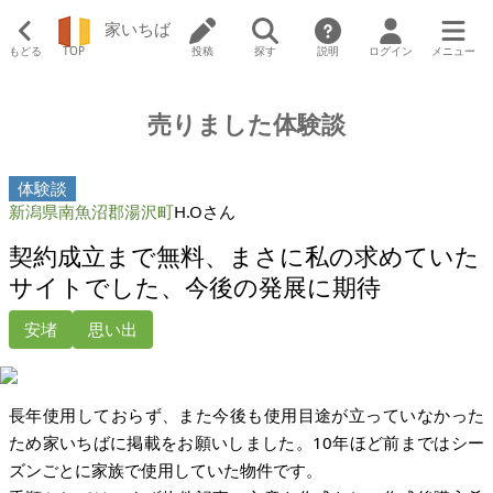
家いちば
もどる
TOP
投稿
探す
説明
ログイン
メニュー
売りました体験談
体験談
新潟県南魚沼郡湯沢町
H.Oさん
契約成立まで無料、まさに私の求めていた
サイトでした、今後の発展に期待
安堵
思い出
長年使用しておらず、また今後も使用目途が立っていなかった
ため家いちばに掲載をお願いしました。10年ほど前まではシー
ズンごとに家族で使用していた物件です。