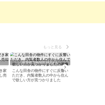
もっと見る
秋田県北秋田市 M.Fさん
Next
山梨県南巨摩郡
き家
こんな田舎の物件にすぐに反響い
し売
ただき、内覧者数人の中から住ん
父が愛着のあった
で欲しい方が見つかりました
物を解体せず移築
ださった買主様に
でいっぱいです