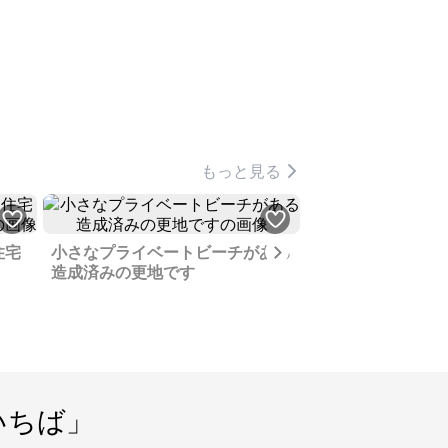
もっと見る
Next
住宅
小さなプライベートビーチがある
造成済みの更地です
工業団地候補地の
農地、今はレモン
いちば」