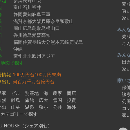
信越
新潟
長野
山梨
売
陸
富山
石川
福井
買
海
静岡
愛知
岐阜
三重
家
畿
滋賀
京都
大阪
兵庫
奈良
和歌山
国
岡山
広島
鳥取
島根
山口
みん
国
香川
徳島
愛媛
高知
売
州
福岡
佐賀
長崎
大分
熊本
宮崎
鹿児島
こ
縄
沖縄
みん
外
豪州
北米
欧州
アジア
田
地図で探す
家
着情報
100万円台
100万円未満
家い
り出し
何百万
千万台
億円台
保
民家
ビル
別荘地
海
農家
商店
診
自然
離島
旅館
広大
雪国
投資
公
い出
山林
温泉
狭小
公共
海外
コ
カテゴリーで探す
家
U HOUSE（シェア別荘）