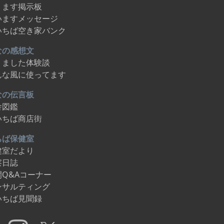
ります掲示板
いますメッセージ
いちば空き家バンク
なの感想文
りました体験談
んな風に使ってます
なの伝言板
舎図鑑
いちば商店街
ちば保健室
健室だより
察日誌
開Q&Aコーナー
ンサルティング
いちば見聞録