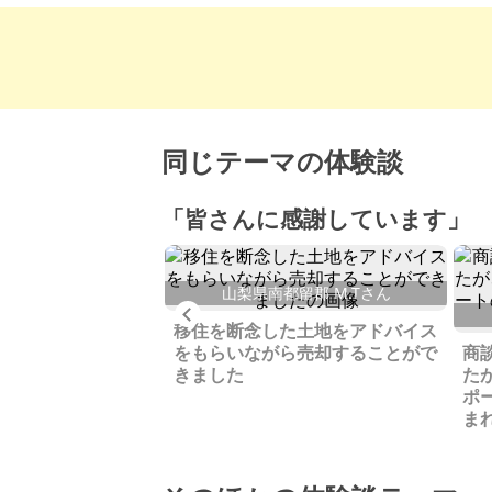
同じテーマの体験談
「皆さんに感謝しています」
岡郡 S.Yさん
山梨県南都留郡 M.Tさん
Previous
われている当地区を
移住を断念した土地をアドバイス
れる方に譲りたいと
をもらいながら売却することがで
商
きました
た
ポ
ま