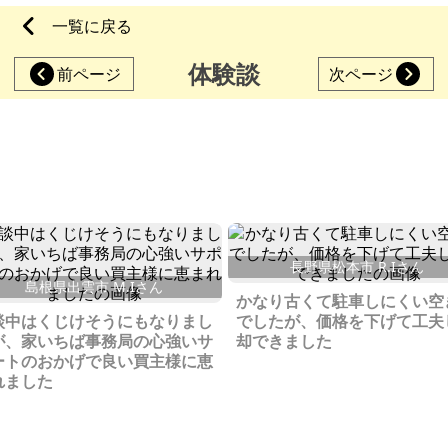
一覧に戻る
体験談
前ページ
次ページ
長野県松本市 R.Iさん
島根県出雲市 M.Iさん
かなり古くて駐車しにくい空
談中はくじけそうにもなりまし
でしたが、価格を下げて工夫
が、家いちば事務局の心強いサ
却できました
ートのおかげで良い買主様に恵
れました