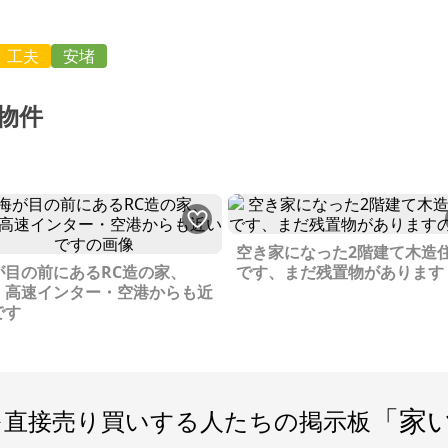
工夫
安堵
物件
空き家になった2階建て木造
が目の前にあるRC造の家、
です、まだ残置物があります
・高速インター・空港からも近
です
「家
を直接売り買いする人たちの掲示板