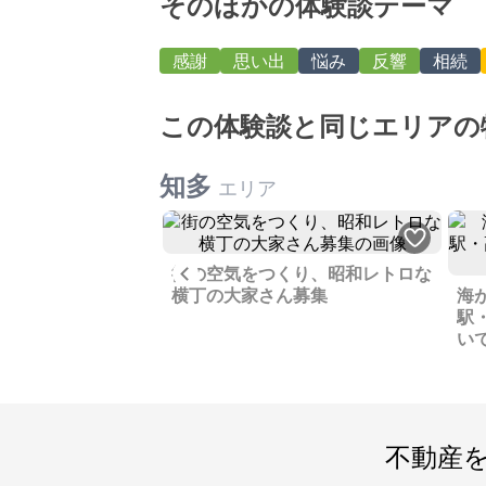
そのほかの体験談テーマ
感謝
思い出
悩み
反響
相続
この体験談と同じエリアの
知多
エリア
Previous
街の空気をつくり、昭和レトロな
地の愛知県東浦町の
横丁の大家さん募集
海
モン育てています
駅
い
不動産