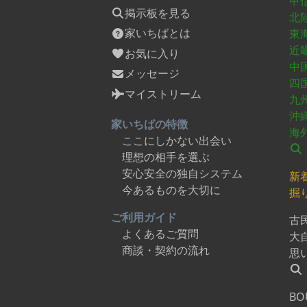
甲
掲示板を見る
北
家いちばとは
東
近
お気に入り
中
メッセージ
四
マイストリーム
九
沖
家いちばの特徴
海
ここにしかない出会い
理想の相手を選ぶ
安心安全の独自システム
新
今あるものを大切に
掘
ご利用ガイド
古
よくあるご質問
大
商談・契約の流れ
思
BO