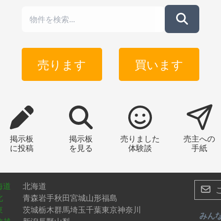
売ります
買います
掲示板
掲示板
売りました
売主への
に投稿
を見る
体験談
手紙
海道
北海道
北
青森
岩手
秋田
宮城
山形
福島
東
茨城
栃木
群馬
埼玉
千葉
東京
神奈川
みん