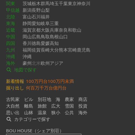
関東
茨城
栃木
群馬
埼玉
千葉
東京
神奈川
甲信越
新潟
長野
山梨
北陸
富山
石川
福井
東海
静岡
愛知
岐阜
三重
近畿
滋賀
京都
大阪
兵庫
奈良
和歌山
中国
岡山
広島
鳥取
島根
山口
四国
香川
徳島
愛媛
高知
九州
福岡
佐賀
長崎
大分
熊本
宮崎
鹿児島
沖縄
沖縄
海外
豪州
北米
欧州
アジア
地図で探す
新着情報
100万円台
100万円未満
掘り出し
何百万
千万台
億円台
古民家
ビル
別荘地
海
農家
商店
大自然
離島
旅館
広大
雪国
投資
思い出
山林
温泉
狭小
公共
海外
カテゴリーで探す
BOU HOUSE（シェア別荘）