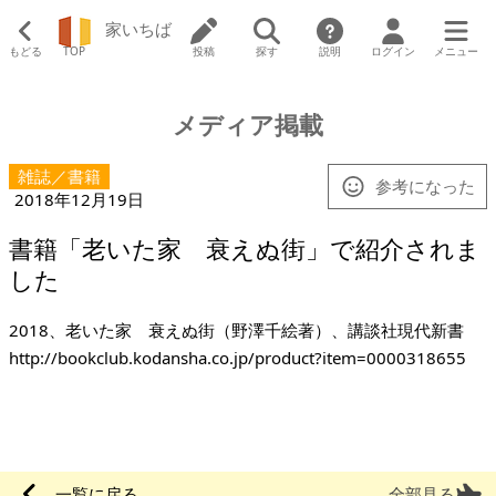
家いちば
もどる
TOP
投稿
探す
説明
ログイン
メニュー
メディア掲載
雑誌／書籍
参考になった
2018年12月19日
書籍「老いた家 衰えぬ街」で紹介されま
した
http://bookclub.kodansha.co.jp/product?item=0000318655
一覧に戻る
全部見る