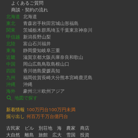
よくあるご質問
商談・契約の流れ
北海道
北海道
東北
青森
岩手
秋田
宮城
山形
福島
関東
茨城
栃木
群馬
埼玉
千葉
東京
神奈川
甲信越
新潟
長野
山梨
北陸
富山
石川
福井
東海
静岡
愛知
岐阜
三重
近畿
滋賀
京都
大阪
兵庫
奈良
和歌山
中国
岡山
広島
鳥取
島根
山口
四国
香川
徳島
愛媛
高知
九州
福岡
佐賀
長崎
大分
熊本
宮崎
鹿児島
沖縄
沖縄
海外
豪州
北米
欧州
アジア
地図で探す
新着情報
100万円台
100万円未満
掘り出し
何百万
千万台
億円台
古民家
ビル
別荘地
海
農家
商店
大自然
離島
旅館
広大
雪国
投資