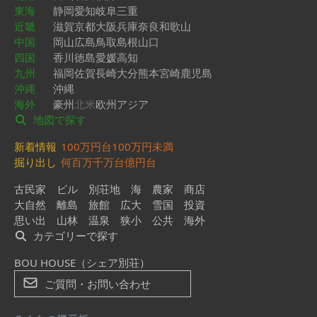
東海
静岡
愛知
岐阜
三重
近畿
滋賀
京都
大阪
兵庫
奈良
和歌山
中国
岡山
広島
鳥取
島根
山口
四国
香川
徳島
愛媛
高知
九州
福岡
佐賀
長崎
大分
熊本
宮崎
鹿児島
沖縄
沖縄
海外
豪州
北米
欧州
アジア
地図で探す
新着情報
100万円台
100万円未満
掘り出し
何百万
千万台
億円台
古民家
ビル
別荘地
海
農家
商店
大自然
離島
旅館
広大
雪国
投資
思い出
山林
温泉
狭小
公共
海外
カテゴリーで探す
BOU HOUSE（シェア別荘）
ご質問・お問い合わせ