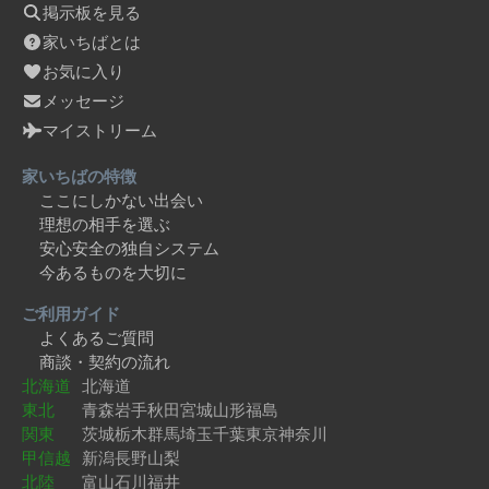
掲示板を見る
家いちばとは
お気に入り
メッセージ
マイストリーム
家いちばの特徴
ここにしかない出会い
理想の相手を選ぶ
安心安全の独自システム
今あるものを大切に
ご利用ガイド
よくあるご質問
商談・契約の流れ
北海道
北海道
東北
青森
岩手
秋田
宮城
山形
福島
関東
茨城
栃木
群馬
埼玉
千葉
東京
神奈川
甲信越
新潟
長野
山梨
北陸
富山
石川
福井