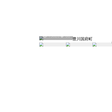
13020
66