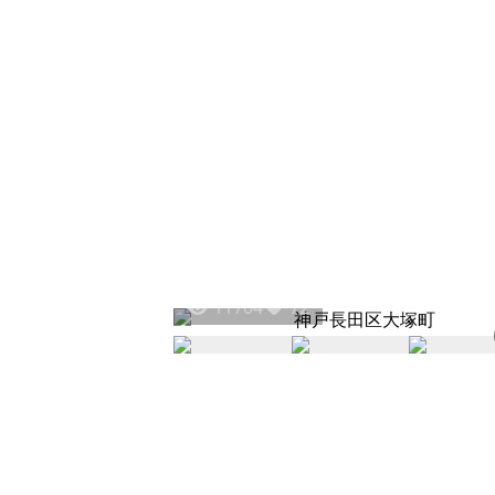
11704
72