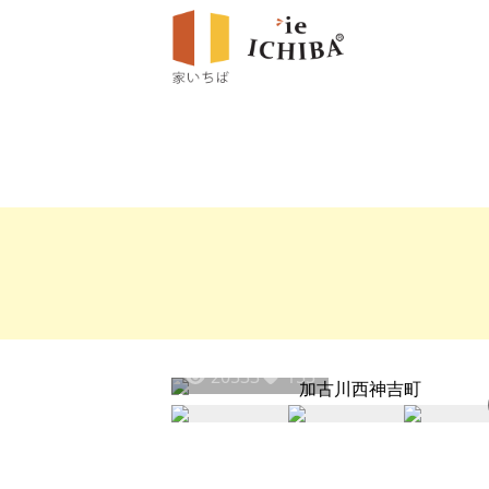
20533
153