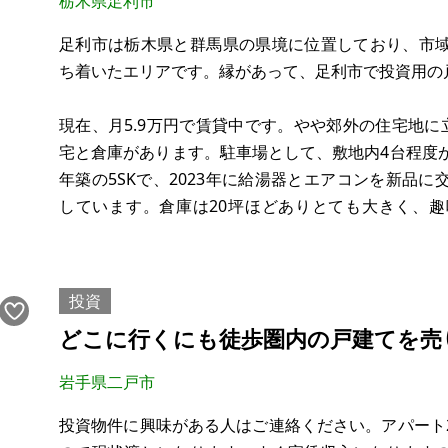
栃木県足利市
希望価格：900万円
足利市は栃木県と群馬県の県境に位置しており、市
管理費・修繕積立金：合計20,770円
ち着いたエリアです。縁があって、足利市で投資用の
※現状有姿、およ
現在、月5.9万円で賃貸中です。やや郊外の住宅地に
宅と倉庫があります。駐車場として、敷地内4台程度
年築の5SKで、2023年に給湯器とエアコンを新品
しています。倉庫は20坪ほどありとても大きく、
す。インフラは上水道・下水道・プロパンガスです。
り、広い敷地や倉
投資
どこに行くにも徒歩圏内の戸建てを売
岩手県二戸市
投資物件に興味がある人はご連絡ください。アパート