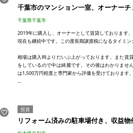
建物：33.12㎡（1階）、28.98㎡（2階）
千葉市のマンション一室、オーナーチ
構造：木造かわらぶき2階建
現況：賃貸中
千葉県千葉市
希望価格：640万円
2019年に購入し、オーナーとして賃貸しております
賃料：60,000円／月
現在も継続中です。この度長期譲渡税になるタイミン
年間固都税：33,615円
相場は購入時よりだいぶ上がっております。また賃
をしているので中は綺麗です。その後はわかりませ
は1,500万円程度と専門家から評価を受けております
【物件概要】※区分所有
場所：千葉県千葉市中央区
土地：
投資
建物：47.98㎡(登記面積)
リフォーム済みの駐車場付き、収益物
構造：RC
現況：賃貸中(月7万円)