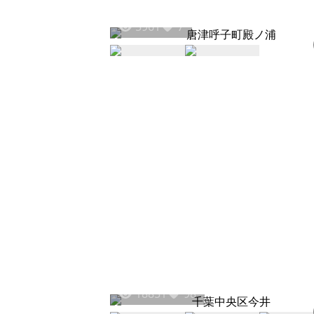
5961
7
18851
98