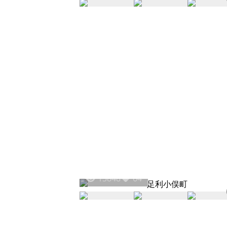
13848
64