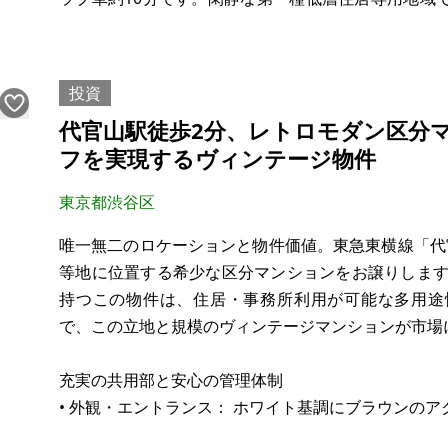
約30分、岡崎市中心部（東岡崎駅）まで車で約35分、
【物件概要】※賃貸用
投資
代官山駅徒歩2分、レトロモダン区分
フを実現するヴィンテージ物件
東京都渋谷区
唯一無二のロケーションと物件価値。東急東横線「代
等地に位置する希少な区分マンションをお譲りします
持つこの物件は、住居・事務所利用が可能な多用途
で、この立地と規模のヴィンテージマンションが市場
充実の共用部と安心の管理体制
• 外観・エントランス： ホワイト基調にブラウンの
プローチ、オートロック完備でセキュリティも安心で