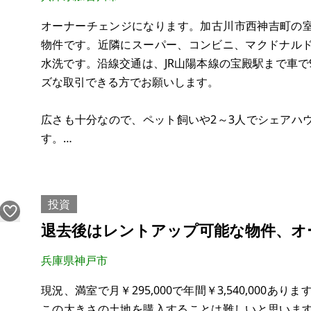
オーナーチェンジになります。加古川市西神吉町の室
物件です。近隣にスーパー、コンビニ、マクドナル
水洗です。沿線交通は、JR山陽本線の宝殿駅まで車
ズな取引できる方でお願いします。
広さも十分なので、ペット飼いや2～3人でシェアハ
す。
【物件概要】※古屋付土地（現状渡し）となります
場所：兵庫県加古川市西神吉町
投資
土地：79.36m²
退去後はレントアップ可能な物件、オ
建物：84.00㎡
構造：木造、地上階数2階建
兵庫県神戸市
現況：月36,000円で賃貸中
希望価格：290万円
現況、満室で月￥295,000で年間￥3,540,000あ
この大きさの土地を購入することは難しいと思いま