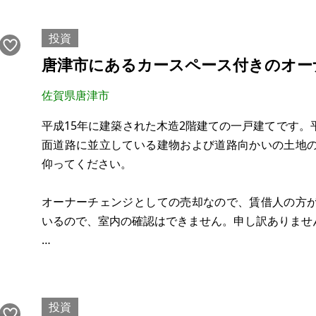
• 設備： 24時間利用可能なエレベーターを完備。駐
投資
投資・将来性を極めるポテ
唐津市にあるカースペース付きのオー
佐賀県唐津市
平成15年に建築された木造2階建ての一戸建てです
面道路に並立している建物および道路向かいの土地
仰ってください。
オーナーチェンジとしての売却なので、賃借人の方
いるので、室内の確認はできません。申し訳ありませ
【物件概要】※古屋付土地
場所：佐賀県唐津市呼子町殿ノ浦
土地：137.21㎡
投資