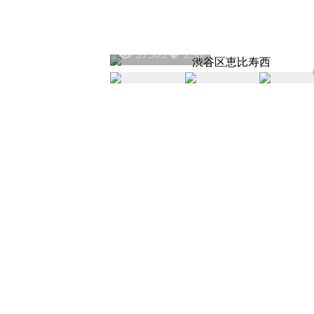
57565
258