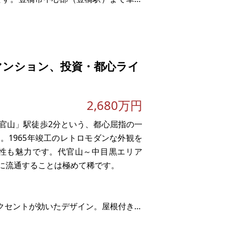
蒲郡駅車で約30分です。
マンション、投資・都心ライ
2,680万円
官山」駅徒歩2分という、都心屈指の一
。1965年竣工のレトロモダンな外観を
性も魅力です。代官山～中目黒エリア
に流通することは極めて稀です。
アクセントが効いたデザイン。屋根付きア
す。