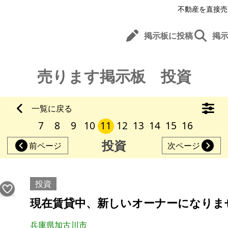
不動産を直接売
掲示板に投稿
掲
売ります掲示板 投資
一覧に戻る
7
8
9
10
11
12
13
14
15
16
投資
前ページ
次ページ
投資
現在賃貸中、新しいオーナーになりま
兵庫県加古川市