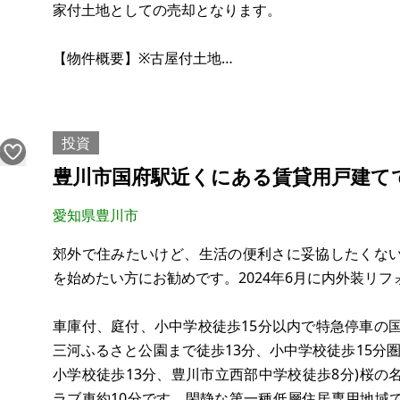
家付土地としての売却となります。
【物件概要】※古屋付土地
場所：大分県臼杵市大字大浜
土地：174.41㎡
建物：107.46㎡
投資
構造：木造、瓦ぶき、2階建て
豊川市国府駅近くにある賃貸用戸建て
現況：賃貸中
希望価格：500万円(税込)
愛知県豊川市
※現状有姿、および公簿売買でのお取引となります。
郊外で住みたいけど、生活の便利さに妥協したくな
を始めたい方にお勧めです。2024年6月に内外装リ
家賃
車庫付、庭付、小中学校徒歩15分以内で特急停車の
三河ふるさと公園まで徒歩13分、小中学校徒歩15分圏
小学校徒歩13分、豊川市立西部中学校徒歩8分)桜
ラブ車約10分です。閑静な第一種低層住居専用地域