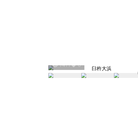
7411
6