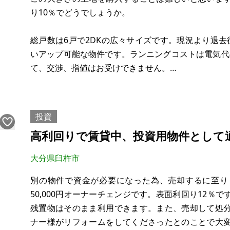
※現状有姿、およ
り10％でどうでしょうか。
総戸数は6戸で2DKの広々サイズです。現況より退去後
いアップ可能な物件です。ランニングコストは電気代の
て、交渉、指値はお受けできません。
神戸市営地下鉄と神戸高速線の2沿線利用可です。神戸
戸高速東西線/高速長田駅/徒歩約6分です。利便性抜群
投資
高利回りで賃貸中、投資用物件として
大分県臼杵市
別の物件で資金が必要になった為、売却するに至り
50,000円オーナーチェンジです。表面利回り12％
残置物はそのまま利用できます。また、売却して処
ナー様がリフォームをしてくださったとのことで大