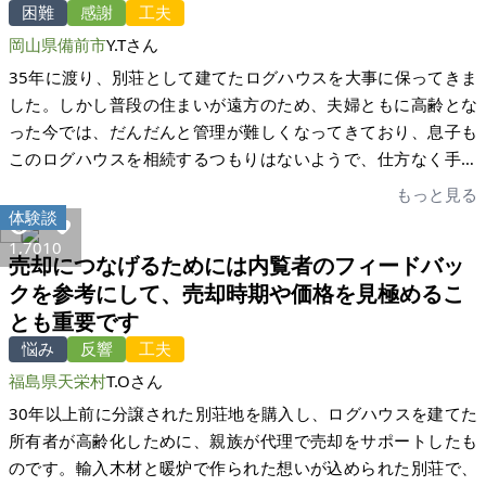
困難
感謝
工夫
岡山県備前市
Y.Tさん
35年に渡り、別荘として建てたログハウスを大事に保ってきま
した。しかし普段の住まいが遠方のため、夫婦ともに高齢とな
った今では、だんだんと管理が難しくなってきており、息子も
このログハウスを相続するつもりはないようで、仕方なく手放
すことに決めました。私たちは5年ほど前から、この土地と建物
もっと見る
がある自治体の「空き家バンク」への登録や、地元の不動産業
体験談
者にも依頼していましたが「見てみたい」という内覧の依頼は1
1,701
0
売却につなげるためには内覧者のフィードバッ
件もありませんでした。その間も、特に建物の内外については
クを参考にして、売却時期や価格を見極めるこ
傷みが来ないように管理し、補修が必要であれば都度業者に依
とも重要です
頼して補修していました。建物は管理を放置すればとたんに傷
んでいくので、そうはならないよう、買ってもらうための努力
悩み
反響
工夫
は私たち自身でしてきたつもりです。何年も売れないことに悩
福島県天栄村
T.Oさん
んでいたところ、私の友人が何年も空き家になっている親の自
30年以上前に分譲された別荘地を購入し、ログハウスを建てた
宅を売却するために「家いちば」を利用したということを聞
所有者が高齢化しために、親族が代理で売却をサポートしたも
き、すぐに登録しました。 登録後、1年はどなたからも連絡は
のです。輸入木材と暖炉で作られた想いが込められた別荘で、
なく、もう一度、相場感を調べて見直し、売却価格を値下げし