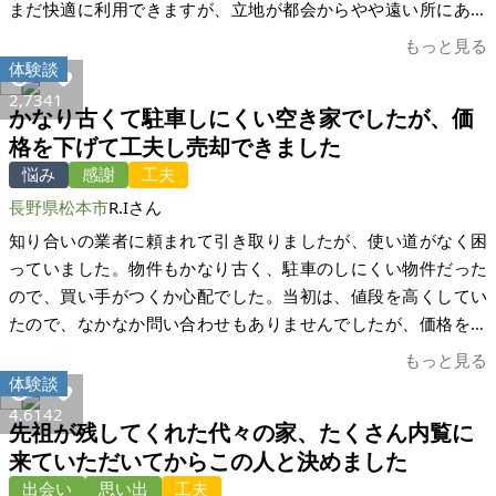
まだ快適に利用できますが、立地が都会からやや遠い所にあっ
ました。すると何日間も経たないうちに問い合わせがありまし
たために、高齢者が行き来するのが難しくなりました。 多数の
もっと見る
た。初めに内覧の問い合わせがあった方は、ほぼこの物件にぴ
画像をアップしたため、3万を超える閲覧がありましたが、300
体験談
ったりの方だと思いました。以前友人に聞いていた話では、誰
のイイネを頂き、問合せは30件、そのうち10件が内覧に繋が
2,734
1
に売るかは売主が決められるということだったので、ほぼ決ま
かなり古くて駐車しにくい空き家でしたが、価
り、価格が合致する申し込みを1件頂きました。遠方から来られ
りでした。そして最初に内覧された方に買主となっていただい
格を下げて工夫し売却できました
た方の内覧が多かったのですが、結果的には地元の方の申し込
たのですが、商談では買主の方の事情やこれからのライフプラ
悩み
感謝
工夫
みに対応させていただきました。いつまでに売却しいくらまで
ンをある程度伺い、改めてこの方で大丈夫そうという感じを抱
値下げするか、の判断が重要かと感じました。 わざわざ時間を
長野県松本市
R.Iさん
きました。家財などある程度は整理しておりましたが、片付い
取り内覧に来られる方のフィードバックを参考にして、売り
知り合いの業者に頼まれて引き取りましたが、使い道がなく困
ていない部分もありました。使えるものが多く、なるべく処分
時、売値を見極める事が重要です。また、閲覧を上げるための
っていました。物件もかなり古く、駐車のしにくい物件だった
せずに売れれば、という思いもありました。買主の方の事情
情報で過剰な期待を提供しない事も重要かと。 遠隔地の別荘地
ので、買い手がつくか心配でした。当初は、値段を高くしてい
が、こちらの意向ともマッチしていたので、途中で話が合わな
ということから、売主と買主が繰り返し直接に会うことが難し
たので、なかなか問い合わせもありませんでしたが、価格を下
かったということはなかったです。 建物のメンテナンスはして
い中、媒介される方に間に入って頂きコミュニケーションを取
げたことにより問い合わせをいただき成約につながりました。
いましたが、ある程度古い建物でもありました。建物診断調査
もっと見る
っていただいたことが、最終的な成約につながりました。大変
買い手にとって手が届きやすい価格で掲載することが早急な成
体験談
を行っていなかったので、売却前に実施しました。これには私
にお世話になりました。
約につながると思いました。 ご担当いただいた宅建士の担当の
たちの日程と、診断士の調整に1ヶ月程度かかってしまったの
4,614
2
先祖が残してくれた代々の家、たくさん内覧に
方に、とてもわかりやすくスムーズに進めていただきました。
で、買主の方をお待たせすることにはなってしまったかもしれ
来ていただいてからこの人と決めました
再建築可の有無等難しい物件で手間もかかったかと思います。
ません。結果的に、売主買主双方が心配するような診断内容で
出会い
思い出
工夫
心から感謝しております。