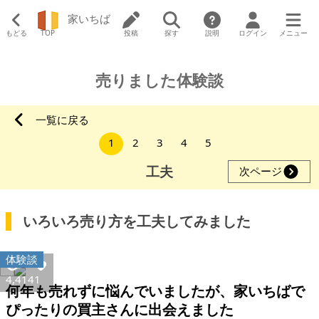
家いちば
もどる
TOP
投稿
探す
説明
ログイン
メニュー
売りました体験談
一覧に戻る
1
2
3
4
5
工夫
次ページ
いろいろ売り方を工夫してみました
体験談
4,414
1
何年も売れずに悩んでいましたが、家いちばで
ぴったりの買主さんに出会えました