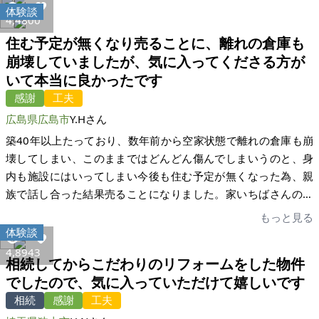
だかわからない世界の事を一手に引き受けて頂けた事は感謝の
たが、ふたを開けたら売却を頼んだ他の業者数十社より家いち
体験談
の最終決定の直前に他の方が内覧その日に購入という劇的な経
4,480
0
一言では足りません。今後の家いちば様のご活躍を心から願っ
ば一社から来た問い合わせ数の方が多かったので本当にびっく
緯となりました。 マリンピングというこれまでにない提案でし
住む予定が無くなり売ることに、離れの倉庫も
ております。90点と言う採点は、私自身、家いちば様に任せっ
りしました。反省点としては、最初某金融機関から住宅ローン
たが、まさか不動産関係で売れるどころか興味も示さないだろ
崩壊していましたが、気に入ってくださる方が
きりで、申し訳なく思った反省の点数です。一生に何度もある
問題なく出せますよ、と言われたので買主様にご紹介したら、
うと思っていましたが、予想外に反響が大きく、びっくりしま
いて本当に良かったです
ことではありませんが、また、お世話になりたいです。ありが
後からやっぱり出せないと言われてしまい、買主様にご迷惑を
した。実家に戻る予定でしたので売れて良かったです。色々と
とうございました。
お掛けした事です。もっと事前に金融機関にはきちんと審査を
感謝
工夫
お世話になりましてありがとうございました。今後とも宜しく
して頂いて問題なく融資頂ける事を一筆頂いた後にご紹介すべ
広島県広島市
Y.Hさん
お願い致します。
きだったなと思っております。今回はありがとうございまし
築40年以上たっており、数年前から空家状態で離れの倉庫も崩
た。将来的に売却したい不動産がまだありますのでその時はま
壊してしまい、このままではどんどん傷んでしまいうのと、身
た是非よろしくお願いします！要望ですが、可能なら買主様や
内も施設にはいってしまい今後も住む予定が無くなった為、親
家いちば様とのメッセージのやり取りをメールではなくSlackや
族で話し合った結果売ることになりました。家いちばさんの担
せめてFBMessengerなどでやらせて頂けると過去のやり取りを
当者の方に色々とアドバイスを頂きながら、写真の掲載や現状
もっと見る
見返すときに楽なのになと感じておりました。もしご一考頂け
を出来るだけ文章で伝えるよう工夫させて頂きました。後は、
体験談
ますと幸いです。若しくは御社HPに同等の機能を組み込んで頂
この条件で気に入ってくれる方を待ち、気に入ってくれる方と
4,894
3
けると大変便利だと思います。
相続してからこだわりのリフォームをした物件
細かく状況をやり取りしました。正直、この条件では無理だと
でしたので、気に入っていただけて嬉しいです
思っていましたが、気に入って下さる方がいて本当に良かった
相続
感謝
工夫
です！またその方がとても前向きに考えてくれまして、私共も
非常に勇気づけられました。私共も家を売買する経験が無く手