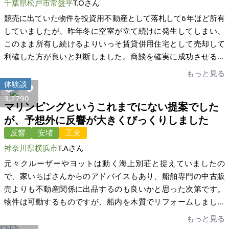
千葉県松戸市常盤平
T.Oさん
で頂けると思います。有難うございました。
さんの方々に家を見て頂けました。家を見て頂くことが重要で
したが、私としては、家の修復等の説明と、お一人お一人とど
競売に出ていた物件を投資用不動産として落札して6年ほど所有
うしてこの家が欲しいのか、お話しを聞かせて頂きました。ど
していましたが、昨年冬に空室が立て続けに発生してしまい、
うして家を売りたいのかの質問も頂きました。短い時間でした
このまま所有し続けるよりいっそ賃貸併用住宅として売却して
が、お互いに少しでも納得できるような売買になれば良いと思
利確した方が良いと判断しました。商談を確実に成功させるた
い、自分の気持ちに近い使い方をしてくださる買い手様を選ば
めには好条件のローン付けがカギになると思い、近隣の金融機
もっと見る
せて頂きました。 たくさんの方に家が欲しいと入札を頂き、希
関に本物件を賃貸併用住宅として利用しながら住宅ローンが使
体験談
望の金額をはるかに上回る入札もあり、入札される方の熱い気
えるかどうか片っ端から聞いて回りました。結果紆余曲折有り
3,279
0
マリンピングというこれまでにない提案でした
持ちが伝わって、感謝の気持ちでいっぱいでした。その中で
ましたが、何とか住宅ローンを付けてくれる金融機関が見つか
が、予想外に反響が大きくびっくりしました
も、自分の気持ちに添う、とても良い買い手様を選ぶ事が出来
ったので買主様にご紹介して結果ご購入頂く事が出来ました。
ました。家いちば様と司法書士様のご協力もあり、売買成立と
反響
安堵
工夫
今回の売却活動では家いちば様だけでなく、楽街や建美家等の
なりました。出来れば、調印迄に、もう一度買い手様と家の確
投資用不動産を扱うサイトをはじめ地元の不動産業者様など思
神奈川県横浜市
T.Aさん
認が出来ればもっと良かったかなと思うところもありました。
いつく会社&サービス全てに売却依頼を出したのですが、結果、
元々クルーザーやヨットは動く海上別荘と捉えていましたの
初めて家を売る、という一大事に、家いちば様に出会い手助け
家いちば様以外からの問い合わせは数件、内見頂けたお客様は
で、家いちばさんからのアドバイスもあり、船舶専門の中古販
をしていただき、本当に感謝の気持ちでいっぱいです。売りた
一名様にとどまりました。かたや家いちば様からの問い合わせ
売よりも不動産関係に出品するのも良いかと思った次第です。
くても、買いたくても、家いちばと言うサイトに、まず、出会
は全部で8名様ほど、内見頂けた方も3名いらっしゃいました。
物件は可動するものですが、船内を木質でリフォームしました
わなかったら、たくさんの方に家を見て頂くこともありません
正直、失礼ながら家いちば様では本物件の様な3千万を超えるよ
のでどちらかというと海上に浮かべたまま楽しむマリンピング
もっと見る
でした。また、法律や複雑な書類手続き等、素人には何がなん
うな賃貸併用住宅は売れないだろうなと勝手に思っておりまし
向けとしました。かなり多くの方が内覧、試乗され、とある方