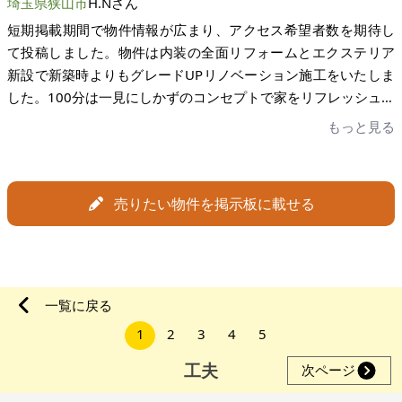
埼玉県狭山市
H.Nさん
探り状態でしたが、家いちば様の専門的なアドバイスを頂きな
短期掲載期間で物件情報が広まり、アクセス希望者数を期待し
がら何とかここまで出来ました、本当に色々とありがとうござ
て投稿しました。物件は内装の全面リフォームとエクステリア
いました！更なる御発展を心よりお祈り致します。
新設で新築時よりもグレードUPリノベーション施工をいたしま
した。100分は一見にしかずのコンセプトで家をリフレッシュ。
お客様に住まい周りの安全性住宅地であること、希望の、のん
もっと見る
びりできる立地住宅地であること、畑や田舎の山々が2階から見
えるなど、暮らしにおいてはスーパーやコンビニもすぐ近場の
説明をいたしました。自慢はリビングからウッドデッキまで
売りたい物件を掲示板に載せる
広々なスペースです。コーナーにはレンガ調の背高い花壇、腰
を曲げないように施工しております。 掲載2日目で買主様にご
縁があった事と、自分は多摩美術大学デザイン科OBですので、
お客様にエクステリアを気に入っていただけてそれが一番の幸
いです。お助けサポートいろいろありがとうございました。一
一覧に戻る
般の物件での仲介役とは違った進んだシステムで、これからい
1
2
3
4
5
ろいろ相続で困っている方々の最強の味方は「家いちば」で
す。
工夫
次ページ