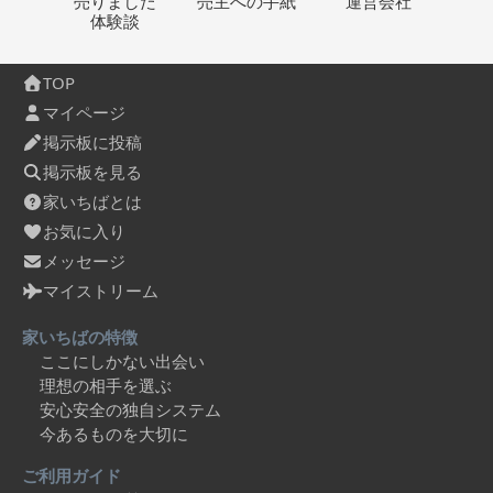
売りました
売主への
手紙
運営会社
体験談
TOP
マイページ
掲示板に投稿
掲示板を見る
家いちばとは
お気に入り
メッセージ
マイストリーム
家いちばの特徴
ここにしかない出会い
理想の相手を選ぶ
安心安全の独自システム
今あるものを大切に
ご利用ガイド