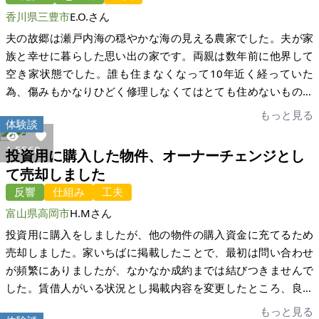
はなかったので安心しましたが、建物診断をあらかじめ余裕を
香川県三豊市
E.O.さん
持っておこなっておくともっと良かったです。 この度は家いち
ばを利用させていただき、無事に買主となる方が見つかったこ
夫の故郷は瀬戸内海の穏やかな海の見える農家でした。夫が家
とに、改めて感謝申し上げます。商談の際には、家いちばの担
族と幸せに暮らした思い出の家です。両親は数年前に他界して
当者の方にあいだに立っていただき、私たちでは判断が難しい
空き家状態でした。誰も住まなくなって10年近く経っていた
いくつかのこともスムーズに決めていただきました。また、ア
為、傷みもかなりひどく修理しなくてはとても住めないもので
ドバイスや手厚いサポートをいただいたことで、こちらも安心
した。現地の不動産屋さんに買い手を探して頂いていました
もっと見る
体験談
して進めることができました。サポートについては、友人から
が、なかなか良い話もなく、夫婦でどうしたものかと思案して
聞いていた以上に親切で、本当に感謝しています。担当してい
いたところ、昨年夫が急逝したために全てが私の肩にかかって
1,556
0
投資用に購入した物件、オーナーチェンジとし
ただいた家いちばの宅建士さんには、遠方よりお越しいただ
きたのです。ご先祖さまが残してくれた代々の家や土地をこの
て売却しました
き、その場で、またメールで的確なアドバイスをくださいまし
まま埋もれさせるわけには行かない。何とかどなたかに活用し
反響
仕組み
工夫
た。今回心のこもったサポートを頂き、私たち家族も、安心し
て頂けたらという思いでいたある日、テレビで家いちばさんの
富山県高岡市
H.Mさん
て話を進めていくことができました。担当の宅建士さんがいな
ことを紹介していた放送を観て、これだ!私の悩みを解決してく
ければ、家いちばさんがなければ、今もまだ売れ残っていたと
れる!って釘付けになりました。それからはパソコンに向かう
投資用に購入をしましたが、他の物件の購入資金に充てるため
思います。本当に心から感謝いたします。どうもありがとうご
日々でした。 家いちばさんのご指導を受けて、物件の掲載写真
売却しました。家いちばに掲載したことで、最初は問い合わせ
ざいました。
や文章の書き方を工夫して、一人でも多くの買い手の方の目に
が頻繁にありましたが、なかなか成約までは結びつきませんで
とまるように努力を重ね、ついに内覧会の日を迎えることが出
した。賃借人がいる状況とし掲載内容を変更したところ、良い
来ました。テレビを観てから半年が経っていました。20組を超
買い手に出会うことができました。 顔が見えないメッセージだ
もっと見る