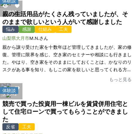
体験談
える方々に内覧会においで頂き、お一人おひとりとじっくり話
けのやり取りなので、購入の意思がどの程度なのか、買主側で
をさせて頂き、プランやお考えを伺うことが出来ました。入札
例として数値化するなど目安になるものを表示できる機能があ
4,299
1
親の生活用品がたくさん残っていましたが、そ
形式にして10組以上の方々の入札を受けました。そして私がこ
れば、売主側としても相手の本気度が分かり、買主側としても
のままで欲しいという人がいて感謝しました
の人ならばと選ばせて頂いた方は、一刻も早く地域に溶け込ん
ちょっと興味があって問い合わることへのハードルが下がるの
悩み
感謝
仕組み
工夫
で、地元の皆さんに教わりながら農業にチャレンジして、ゆく
ではと思います。 家いちばについては、このプラットフォーム
山梨県大月市
M.N.さん
ゆくは農業体験民宿をやりたいという積極的な考えの持ち主で
であったり実際に宅建士の方とのやり取りがとても良く、不安
した。沢山の中からお一人を選ぶのはとても難しいと思ってい
なく取引を進めることができました。
親から譲り受けた家を十数年ほど管理してきましたが、家の修
ましたが、この人と決めてからは迷いはありませんでした。売
復、管理に限界を感じ、空き家のセミナーや相談にも行きまし
買価格重視ではなく、人を見てお考えを聞いて決めました。売
た。やはり、空き家をそのままにしておくことは、かなりのリ
買契約まで話が進んでからも色々な事情から足踏み状態が続く
スクがある事を知り、もしこの家を欲しいと思ってくれる方が
こともあり、何度か不安な思いをすることがありましたが、家
いるなら、家をお譲りしようと思い、家いちば様にお願いする
もっと見る
いちばさんの励ましを頂きあせらず、じっくりと気長にお話を
ことにしました。家や敷地は、父や母の残した生活用品が多数
体験談
進めついに売買成立となりました。登記完了の日を迎え感無量
残されており、全てを綺麗に片付ける事は難しい状況でした。
5,351
2
です。 テレビで家いちばさんに出会ってから11か月が経ってい
それでも、片付けながら、ゆっくり欲しい方に見て頂ければ幸
競売で買った投資用一棟ビルを賃貸併用住宅と
ました。この出会いに感謝しかありません。家いちば様の皆様
いと思っていました。登記簿の住所変更の際、家の一部が未登
して住宅ローンで買ってもらうことができまし
には本当にお世話になり心より感謝申し上げます。このお話が
記であることを知りました。 内覧をしていただき、そのままで
た
上手く行ったのは、適格なアドバイスで支えて頂いたからに相
も欲しいと言っていただける方が居ることを知り、とても有難
反省
工夫
違ありません。半ば諦めていたことが成功してご先祖様に喜ん
いお話でした。家を片付けながらでしたが、幸いにして、たく