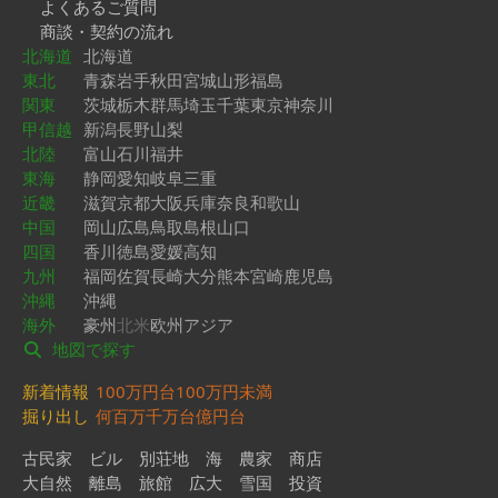
よくあるご質問
商談・契約の流れ
北海道
北海道
東北
青森
岩手
秋田
宮城
山形
福島
関東
茨城
栃木
群馬
埼玉
千葉
東京
神奈川
甲信越
新潟
長野
山梨
北陸
富山
石川
福井
東海
静岡
愛知
岐阜
三重
近畿
滋賀
京都
大阪
兵庫
奈良
和歌山
中国
岡山
広島
鳥取
島根
山口
四国
香川
徳島
愛媛
高知
九州
福岡
佐賀
長崎
大分
熊本
宮崎
鹿児島
沖縄
沖縄
海外
豪州
北米
欧州
アジア
地図で探す
新着情報
100万円台
100万円未満
掘り出し
何百万
千万台
億円台
古民家
ビル
別荘地
海
農家
商店
大自然
離島
旅館
広大
雪国
投資