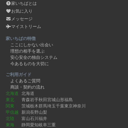
家いちばとは
お気に入り
メッセージ
マイストリーム
家いちばの特徴
ここにしかない出会い
理想の相手を選ぶ
安心安全の独自システム
今あるものを大切に
ご利用ガイド
よくあるご質問
商談・契約の流れ
北海道
北海道
東北
青森
岩手
秋田
宮城
山形
福島
関東
茨城
栃木
群馬
埼玉
千葉
東京
神奈川
甲信越
新潟
長野
山梨
北陸
富山
石川
福井
東海
静岡
愛知
岐阜
三重