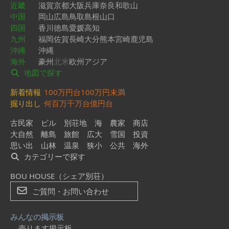
近畿
滋賀
京都
大阪
兵庫
奈良
和歌山
中国
岡山
広島
鳥取
島根
山口
四国
香川
徳島
愛媛
高知
九州
福岡
佐賀
長崎
大分
熊本
宮崎
鹿児島
沖縄
沖縄
海外
豪州
北米
欧州
アジア
地図で探す
新着情報
100万円台
100万円未満
掘り出し
何百万
千万台
億円台
古民家
ビル
別荘地
海
農家
商店
大自然
離島
旅館
広大
雪国
投資
思い出
山林
温泉
狭小
公共
海外
カテゴリーで探す
BOU HOUSE（シェア別荘）
ご質問・お問い合わせ
みんなの掲示板
売ります掲示板