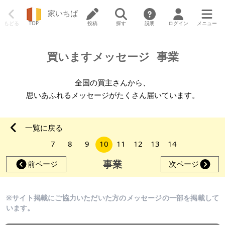
家いちば
もどる
TOP
投稿
探す
説明
ログイン
メニュー
買いますメッセージ
事業
全国の買主さんから、
思いあふれるメッセージがたくさん届いています。
一覧に戻る
7
8
9
10
11
12
13
14
事業
前ページ
次ページ
※サイト掲載にご協力いただいた方のメッセージの一部を掲載して
います。