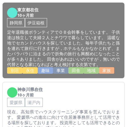
東京都在住
10ヶ月前
静岡県
伊豆箱根
定年退職後ボランティアでＯＢ会幹事をしています。 子供
達は独立して夫婦２人とチワワで暮らしています。 温暖な
地でセカンドハウスを探していました。毎年子供たちと孫
を連れて旅行に行きますが，ホテルもなかなかとれず、ま
たバラバラに泊まるので折角の旅行も興醒めになったこと
が多々ありました。 田舎があれはいいのですが，無いので
代替となる家になればと考え検討する次第です。
別荘
永住
趣味
事業
田舎
地域
家族
神奈川県在住
10ヶ月前
愛媛県
瀬戸内
現在、高知県でハウスクリーニング事業を営んでおりま
す。 愛媛県への進出に向けて住居兼事務所として活用でき
る場所を探しております。 投資用としても活用できるとの