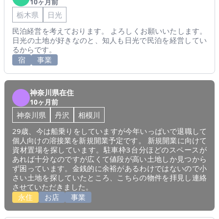
10ヶ月前
栃木県
日光
民泊経営を考えております。 よろしくお願いいたします。
日光の土地が好きなのと、知人も日光で民泊を経営してい
るからです。
宿
事業
神奈川県在住
10ヶ月前
神奈川県
丹沢
相模川
29歳、今は船乗りをしていますが今年いっぱいで退職して
個人向けの溶接業を新規開業予定です。 新規開業に向けて
資材置場を探しています。駐車枠3台分ほどのスペースが
あれば十分なのですが広くて値段が高い土地しか見つから
ず困っています。金銭的に余裕があるわけではないので小
さい土地を探していたところ、こちらの物件を拝見し連絡
させていただきました。
永住
お店
事業