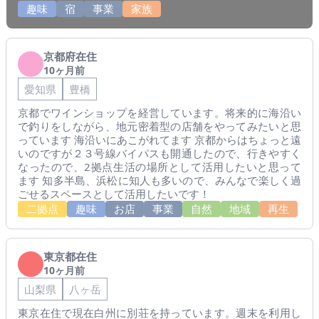
趣味
宿
事業
家族
京都府在住
10ヶ月前
愛知県
豊橋
京都でワインショップを経営しています。将来的に海沿い
で釣りをしながら、地元密着型の店舗をやってみたいと思
っています 海沿いにあこがれてます 京都からはちょっと遠
いのですが２３号線バイパスも開通したので、行きやすく
なったので、2拠点生活の場所として活用したいと思って
ます 知多半島、浜松に知人も多いので、みんなで楽しく過
ごせるスペースとして活用したいです！
二拠点
趣味
お店
事業
自然
地域
再生
東京都在住
10ヶ月前
山梨県
八ヶ岳
東京在住で現在白州に別荘を持っています。週末を利用し