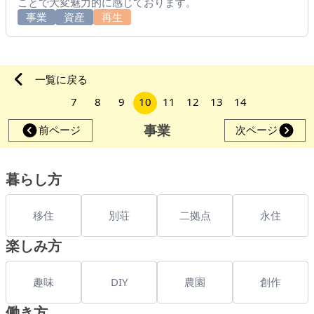
ことで大変魅力的に感じております。
事業
資産
再生
一覧に戻る
7
8
9
10
11
12
13
14
事業
前ページ
次ページ
暮らし方
移住
別荘
二拠点
永住
楽しみ方
趣味
DIY
農園
創作
働き方