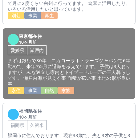
て月に2度くらい白州に行ってます。 倉庫に活用したり、
いろいろ活用したいと思っています。
別荘
事業
再生
東京都在住
10ヶ月前
愛媛県
瀬戸内
まずは銀行で30年、コカコーラボトラーズジャパンで6年
勤めて、来年の5月に退職を考えています。 子供は3人おり
ますが、みな独立し家内とトイプードル一匹の三人暮らし
です。 瀬戸内海が見える事 面積が広い事 土地の形が良い
事
永住
事業
自然
家族
福岡県在住
10ヶ月前
福岡県
久留米
福岡市に住んでおります、現在33歳で、夫と3才の子供と3