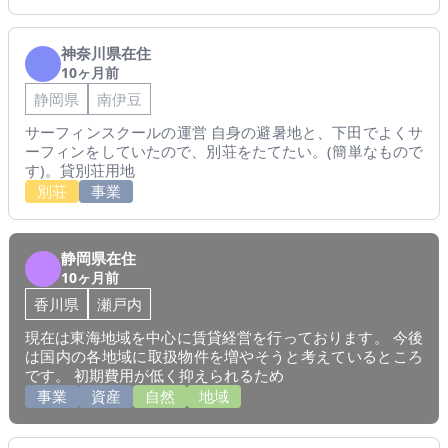
神奈川県在住
10ヶ月前
静岡県
南伊豆
サーフィンスクールの運営 自身の避暑地と、下田でよくサ
ーフィンをしていたので、別荘をたてたい。(簡単なもので
す)。貸別荘用地
別荘
事業
静岡県在住
10ヶ月前
香川県
瀬戸内
現在は東海地域を中心に賃貸経営を行っております。 今後
は国内の各地域に取扱物件を増やそうと考えているところ
です。 初期費用が低く抑えられるため
事業
資産
自然
地域