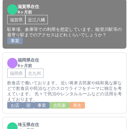
滋賀県在住
9ヶ月前
滋賀県
近江八幡
駐車場、倉庫等での利用を想定しています。能登川駅等の
最寄り駅までのアクセスはどれくらいでしょうか？
事業
福岡県在住
9ヶ月前
福岡県
北九州
飲食店で働いております。 近い将来古民家や純和風な家な
どで飲食店や民泊などのスロウライフをテーマに独立を考
えています。 先々で民泊やレンタルルームなどの活用を考
えております。
お店
宿
事業
古民家
再生
埼玉県在住