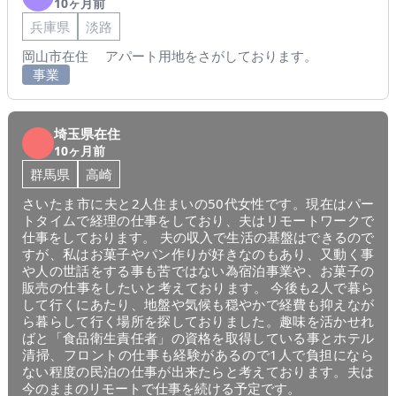
10ヶ月前
兵庫県
淡路
岡山市在住 アパート用地をさがしております。
事業
埼玉県在住
10ヶ月前
群馬県
高崎
さいたま市に夫と2人住まいの50代女性です。現在はパー
トタイムで経理の仕事をしており、夫はリモートワークで
仕事をしております。 夫の収入で生活の基盤はできるので
すが、私はお菓子やパン作りが好きなのもあり、又動く事
や人の世話をする事も苦ではない為宿泊事業や、お菓子の
販売の仕事をしたいと考えております。 今後も2人で暮ら
して行くにあたり、地盤や気候も穏やかで経費も抑えなが
ら暮らして行く場所を探しておりました。趣味を活かせれ
ばと「食品衛生責任者」の資格を取得している事とホテル
清掃、フロントの仕事も経験があるので1人で負担になら
ない程度の民泊の仕事が出来たらと考えております。夫は
今のままのリモートで仕事を続ける予定です。