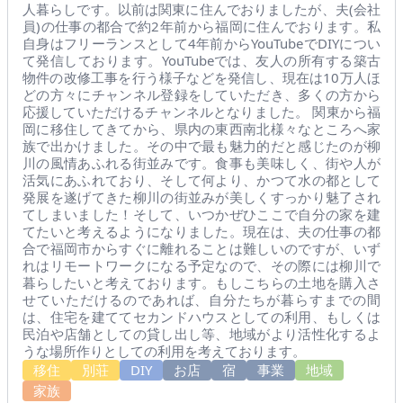
人暮らしです。以前は関東に住んでおりましたが、夫(会社
員)の仕事の都合で約2年前から福岡に住んでおります。私
自身はフリーランスとして4年前からYouTubeでDIYについ
て発信しております。YouTubeでは、友人の所有する築古
物件の改修工事を行う様子などを発信し、現在は10万人ほ
どの方々にチャンネル登録をしていただき、多くの方から
応援していただけるチャンネルとなりました。 関東から福
岡に移住してきてから、県内の東西南北様々なところへ家
族で出かけました。その中で最も魅力的だと感じたのが柳
川の風情あふれる街並みです。食事も美味しく、街や人が
活気にあふれており、そして何より、かつて水の都として
発展を遂げてきた柳川の街並みが美しくすっかり魅了され
てしまいました！そして、いつかぜひここで自分の家を建
てたいと考えるようになりました。現在は、夫の仕事の都
合で福岡市からすぐに離れることは難しいのですが、いず
れはリモートワークになる予定なので、その際には柳川で
暮らしたいと考えております。もしこちらの土地を購入さ
せていただけるのであれば、自分たちが暮らすまでの間
は、住宅を建ててセカンドハウスとしての利用、もしくは
民泊や店舗としての貸し出し等、地域がより活性化するよ
うな場所作りとしての利用を考えております。
移住
別荘
DIY
お店
宿
事業
地域
家族