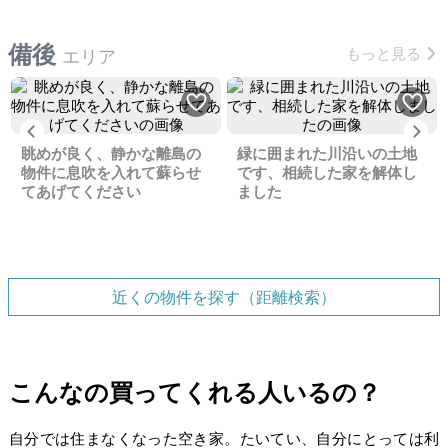
備後
もっと見る
エリア
Previous
Ne
眺めが良く、静かな離島の
緑に囲まれた川沿いの土地
物件に息吹を入れて蘇らせ
です、相続した家を解体し
てあげてください
ました
近くの物件を探す（距離検索）
こんなの買ってくれる人いるの？
自分では住まなくなった空き家。たいてい、自分にとっては利