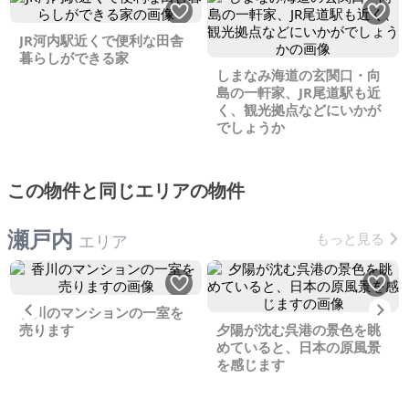
JR河内駅近くで便利な田舎
暮らしができる家
しまなみ海道の玄関口・向
島の一軒家、JR尾道駅も近
く、観光拠点などにいかが
でしょうか
この物件と同じエリアの物件
瀬戸内
もっと見る
エリア
Previous
Ne
香川のマンションの一室を
売ります
夕陽が沈む呉港の景色を眺
めていると、日本の原風景
を感じます