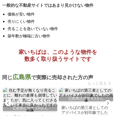
一般的な不動産サイトではあまり見かけない物件
価格が安い物件
売りにくい物件
売ることを急いでいない物件
築年数が極端に古い物件
家いちばは、このような物件を
数多く取り扱うサイトです
広島県
同じ
で実際に売却された方の声
もっと見る
広島県庄原市 K.Yさん
Previous
Ne
家いちばの第三者としての
広島県広島市 Y.Hさん
アドバイスが好印象でした