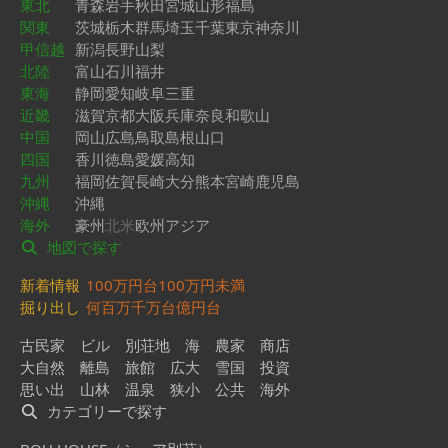
東北
青森
岩手
秋田
宮城
山形
福島
関東
茨城
栃木
群馬
埼玉
千葉
東京
神奈川
甲信越
新潟
長野
山梨
北陸
富山
石川
福井
東海
静岡
愛知
岐阜
三重
近畿
滋賀
京都
大阪
兵庫
奈良
和歌山
中国
岡山
広島
鳥取
島根
山口
四国
香川
徳島
愛媛
高知
九州
福岡
佐賀
長崎
大分
熊本
宮崎
鹿児島
沖縄
沖縄
海外
豪州
北米
欧州
アジア
地図で探す
新着情報
100万円台
100万円未満
掘り出し
何百万
千万台
億円台
古民家
ビル
別荘地
海
農家
商店
大自然
離島
旅館
広大
雪国
投資
思い出
山林
温泉
狭小
公共
海外
カテゴリーで探す