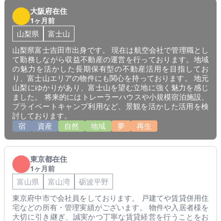
大阪府在住
1ヶ月前
山梨県
富士山
山梨県富士吉田市出身です。 現在は航空会社で管理職とし
て勤務しながら収益不動産の運営を行っております。地域
の魅力を活かした長期保有型の不動産活用を目指してお
り、富士山エリアの物件にも関心を持っております。 地元
山梨にゆかりがあり、富士山を望む立地に強く魅力を感じ
ました。 将来的にはトレーラーハウスや小規模宿泊施設、
プライベートキャンプ利用など、景観を活かした活用を検
討しております。
宿
資産
自然
地域
夢
再生
東京都在住
1ヶ月前
富山県
富山湾
砺波平野
東京府中市で会社員をしております。 戸建てや賃貸併用住
宅などの所有・管理実績がございます。 物件や入居者様を
大切に引き継ぎ、誠実かつ丁寧な賃貸経営を行うことをお