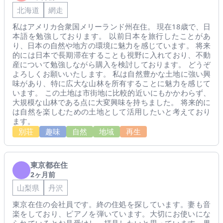
北海道
網走
私はアメリカ合衆国メリーランド州在住。 現在18歳で、日
本語を勉強しております。 以前日本を旅行したことがあ
り、日本の自然や地方の環境に魅力を感じています。 将来
的には日本で長期滞在することも視野に入れており、不動
産について勉強しながら購入を検討しております。 どうぞ
よろしくお願いいたします。 私は自然豊かな土地に強い興
味があり、特に広大な山林を所有することに魅力を感じて
います。 この土地は市街地に比較的近いにもかかわらず、
大規模な山林である点に大変興味を持ちました。 将来的に
は自然を楽しむための土地として活用したいと考えており
ます。
別荘
趣味
自然
地域
再生
東京都在住
2ヶ月前
山梨県
丹沢
東京在住の会社員です。終の住処を探しています。妻も音
楽をしており、ピアノを弾いています。大切にお使いにな