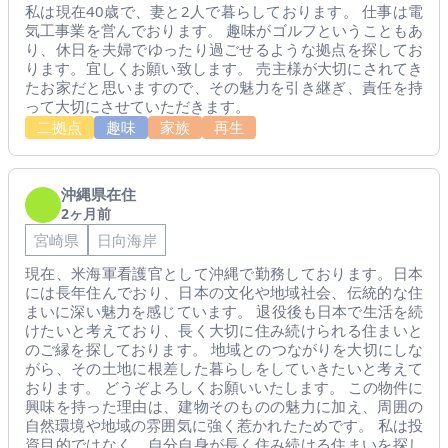
私は現在40歳で、妻と2人で暮らしております。 仕事は電
気工事業を営んでおります。 趣味がゴルフということもあ
り、休日を夫婦でゆったり過ごせるような拠点を探してお
ります。宜しくお願い致します。 売主様が大切にされてき
たお家だと思いますので、その魅力を引き継ぎ、責任を持
って大切にさせていただきます。
二拠点
趣味
家族
再生
沖縄県在住
2ヶ月前
宮崎県
日向海岸
現在、米海軍看護官として沖縄で勤務しております。日本
には長年住んでおり、日本の文化や地域社会、伝統的な住
まいに深い魅力を感じています。 退役後も日本で生活を続
けたいと考えており、長く大切に住み続けられる住まいと
のご縁を探しております。 地域とのつながりを大切にしな
がら、その土地に根差した暮らしをしていきたいと考えて
おります。 どうぞよろしくお願いいたします。 この物件に
興味を持った理由は、建物そのものの魅力に加え、周囲の
自然環境や地域の雰囲気に強く惹かれたためです。 私は投
資目的ではなく、自分自身が長く住み続ける住まいを探し