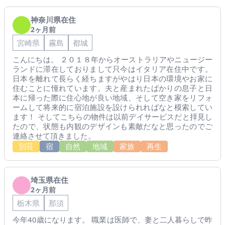
神奈川県在住
2ヶ月前
宮崎県
霧島
都城
こんにちは。 ２０１８年からオーストラリアやニュージー
ランドに滞在しておりまして只今はイタリア在住中です。
日本を離れて長らく経ちますがやはり日本の環境やお家に
住むことに憧れています。夫と産まれたばかりの息子と日
本に帰った際に住心地が良い地域、そして空き家をリフォ
ームして将来的に宿泊施設を設けられればなと模索してい
ます！ そしてこちらの物件は以前デイサービスだと拝見し
たので、状態も内観のデザインも素敵だなと思ったのでご
連絡させて頂きました。
別荘
宿
自然
地域
家族
再生
埼玉県在住
2ヶ月前
栃木県
那須
今年40歳になります。 職業は医師で、妻と二人暮らしで昨