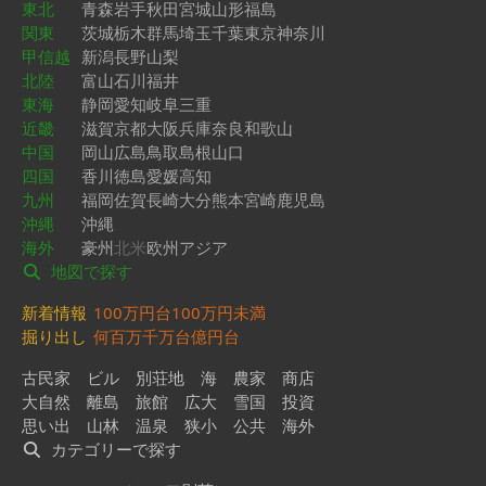
東北
青森
岩手
秋田
宮城
山形
福島
関東
茨城
栃木
群馬
埼玉
千葉
東京
神奈川
甲信越
新潟
長野
山梨
北陸
富山
石川
福井
東海
静岡
愛知
岐阜
三重
近畿
滋賀
京都
大阪
兵庫
奈良
和歌山
中国
岡山
広島
鳥取
島根
山口
四国
香川
徳島
愛媛
高知
九州
福岡
佐賀
長崎
大分
熊本
宮崎
鹿児島
沖縄
沖縄
海外
豪州
北米
欧州
アジア
地図で探す
新着情報
100万円台
100万円未満
掘り出し
何百万
千万台
億円台
古民家
ビル
別荘地
海
農家
商店
大自然
離島
旅館
広大
雪国
投資
思い出
山林
温泉
狭小
公共
海外
カテゴリーで探す