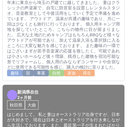
年末に東京から埼玉の戸建てに越してきました。 妻はクラ
シックの声楽家で、自宅に防音室を設置しレンタルスタジ
オ、音楽教室として今後活用をしていく予定で準備を進め
ています。 アウトドア、温泉が共通の趣味であり、月に一
回は少なくとも旅行に行っております。 個人用キャンプ用
地を探していたところ、こちらの物件に目が留まりまし
た。 広大な土地のためキャンプはもちろんBBQなど様々な
アウトドアが可能であり、加えて温泉入浴も選択肢に入る
ところに大変な魅力を感じております。 また趣味の一環で
はございますが若手音楽家の応援を致したく、可能であれ
ば小さいホールなど後々増築、残存した建物を宿泊可能な
形でリフォームし、個人用のみならずコンサートや合宿な
どに使用できる可能性を感じ、購入の検討に至りました。
趣味
宿
事業
自然
家族
再生
新潟県在住
2ヶ月前
秋田県
大曲
はじめまして。 私と妻はオーストラリア出身ですが、日本
が大好きで、現在は日本とオーストラリアを行き来しなが
ら生活しております。また、最近第一子が生まれたばかり