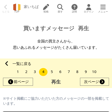
家いちば
もどる
TOP
投稿
探す
説明
ログイン
メニュー
買いますメッセージ
再生
全国の買主さんから、
思いあふれるメッセージがたくさん届いています。
一覧に戻る
1
2
3
4
5
6
7
8
9
10
再生
前ページ
次ページ
※サイト掲載にご協力いただいた方のメッセージの一部を掲載して
います。