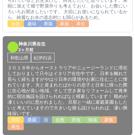
られているとお見受けし、拝見したいと思っています。果
樹に加えて畑で野菜作りも考えており、お会いした際にい
ろいろお聞きしたいです。 大切にお使いになられているか
ら。綺麗なお水の道志村にも関心があるため。
永住
趣味
農園
家族
再生
神奈川県在住
2ヶ月前
和歌山県
紀伊白浜
２０１８年からオーストラリアやニュージーランドに滞在
しておりまして只今はイタリア在住中です。 日本を離れて
長らく経ちますがやはり日本の環境やお家に住むことに憧
れています。夫と産まれたばかりの息子と日本に帰った際
に住心地が良い地域、そして空き家をリフォームして将来
的に宿泊施設を設けられればなと模索しています！ 眺めが
凄くいいのに惹かれました。 旦那と一緒に家庭菜園もした
いと考えていますので大きいな畑も設けられれば、凄い興
味深いです。
別荘
農園
宿
自然
田舎
地域
家族
再生