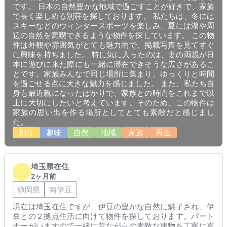
です。 日本の自然豊かな地域で過ごすことが好きで、家族
で長く楽しめる別荘を探しております。 私たちは、冬には
スキーなどのウィンタースポーツを楽しみ、夏には湖や周
辺の自然を満喫できるような物件を探しています。 この物
件は外観や雰囲気がとても魅力的で、掲載写真を見てすぐ
に興味を持ちました。 特に気に入ったのは、妻の両親が日
本に遊びに来た際にも一緒に滞在できそうな広さがあるこ
とです。家族みんなで同じ場所に集まり、ゆっくりと時間
を過ごせる点に大きな魅力を感じました。 また、私たち自
身も最近親になったばかりで、家族との時間をこれまで以
上に大切にしたいと考えています。そのため、この物件は
家族の思い出を作る場所としてとても素敵だと感じまし
た。
別荘
趣味
自然
地域
家族
再生
埼玉県在住
2ヶ月前
静岡県
南伊豆
現在は埼玉在住ですが、伊豆の豊かな自然に魅了され、伊
豆との２拠点生活に向けて物件を探しております。パート
ナーがいますので一緒に昔ながらの素敵な建物を丁寧に直