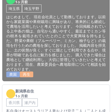
1ヶ月前
埼玉県
埼玉平野
はじめまして。 現在会社員として勤務しております。以前
から家庭菜園や果樹栽培に興味があり、将来的にも継続し
て農地を活用したいと考えております。 今回掲載されてい
る上中条の畑は、自宅から通いやすく、最近までミカン等
の樹木を栽培されていたとのことで大変興味を持ちまし
た。 野菜や果樹（ブルーベリー、ミカン、柚子など）の栽
培を行うための農地を探しておりました。 掲載内容を拝見
し、土の状態が良く、すぐに畑として利用できる点や、境
界が明確である点に魅力を感じました。 購入できた場合は
農地として継続利用し、大切に管理していきたいと考えて
おります。現在、農業委員会へ農地取得について相談を始
めております。
農園
再生
新潟県在住
1ヶ月前
香川県
瀬戸内
私自身はオーストラリア人妻および息子二人（二人とも成