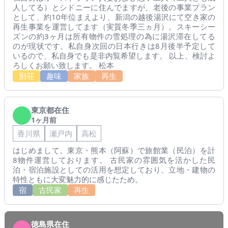
人してる）とシドニーに住んでますが、老後の事業プラン
として、約10年位まえより、新潟の越後湯沢にて空き家の
再生事業を運営してます（実質冬季三ヵ月）。スキーシー
ズンの約3ヶ月は所有物件の雪処理の為に湯沢滞在してる
のが現状です。私自身次回の日本行きは8月後半予定して
いるので、私自身でも是非内覧希望します。 以上、検討よ
ろしくお願い致します。 松本
別荘
趣味
家族
再生
東京都在住
1ヶ月前
香川県
瀬戸内
高松
はじめまして。東京・熊本（阿蘇）で旅館業（民泊）を計
8物件運営しております。 古民家の雰囲気を活かした民
泊・宿泊施設としての活用を想定しており、立地・建物の
特性ともに大変魅力的に感じたため。
宿
古民家
再生
徳島県在住