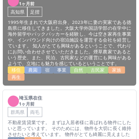
1ヶ月前
高知県
足摺
1995年生まれで大阪府出身、2023年に妻の実家である徳
島県に移住してきました。大阪大学外国語学部の在学中に
海外留学やパックパッカーを経験し、今は空き家再生事業
や、インバウンド向けの宿泊施設を運営する会社を経営し
ています。 知人がとても興味があるということで、代わり
にお問い合わせさせていただきました。煙草農家であると
いう歴史、また、民泊、古民家などの運営にも興味がある
ようで、立地にも魅力を感じているということです。
移住
農園
宿
事業
自然
古民家
家族
再生
埼玉県在住
1ヶ月前
群馬県
両毛
不動産賃貸業です。 まずは入居者様に喜ばれる物件にした
いと思っています。 そのためには、物件を大切に長く維持
させたいと考えています。 物件がとても綺麗に見えました