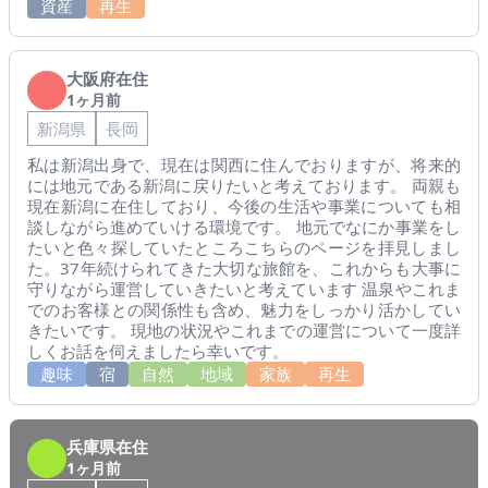
資産
再生
大阪府在住
1ヶ月前
新潟県
長岡
私は新潟出身で、現在は関西に住んでおりますが、将来的
には地元である新潟に戻りたいと考えております。 両親も
現在新潟に在住しており、今後の生活や事業についても相
談しながら進めていける環境です。 地元でなにか事業をし
たいと色々探していたところこちらのページを拝見しまし
た。37年続けられてきた大切な旅館を、これからも大事に
守りながら運営していきたいと考えています 温泉やこれま
でのお客様との関係性も含め、魅力をしっかり活かしてい
きたいです。 現地の状況やこれまでの運営について一度詳
しくお話を伺えましたら幸いです。
趣味
宿
自然
地域
家族
再生
兵庫県在住
1ヶ月前