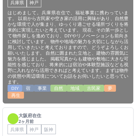
兵庫県
神戸
はじめまして。兵庫県在住で、福祉事業に携わっていま
す。 以前から古民家や空き家の活用に興味があり、自然豊
かな環境で人が集まり、ゆっくり過ごせる場所づくりを将
来的に実現したいと考えています。 現在、その第一歩とし
て物件探しを進めており、DIYやリノベーションも前向き
に検討しています。 物件や地域の魅力を大切にしながら活
用していきたいと考えておりますので、どうぞよろしくお
願いいたします。 自然に囲まれた立地と、建物の雰囲気に
魅力を感じました。 掲載写真からも建物や敷地に大きな可
能性を感じており、将来的には宿泊や体験型施設なども視
野に入れながら活用できればと考えています。 まずは物件
の状態や周辺環境についてお話をお伺いしたいと思ってい
ます。
DIY
宿
事業
自然
地域
古民家
夢
再生
大阪府在住
2ヶ月前
兵庫県
神戸
阪神