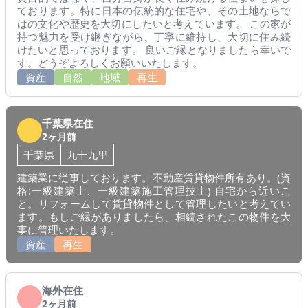
ております。特に日本の伝統的な住宅や、その土地ならで
はの文化や歴史を大切にしたいと考えています。 この家が
持つ魅力を受け継ぎながら、丁寧に維持し、大切に住み続
けたいと思っております。 良いご縁となりましたら幸いで
す。どうぞよろしくお願いいたします。
資産
自然
地域
再生
千葉県在住
2ヶ月前
千葉県
九十九里
建築業に従事しております。不動産賃貸物件所有あり。(資
格:一級建築士、一級建築施工管理技士) 自宅から近いこ
と。リフォームして賃貸物件として管理したいと考えてい
ます。もしご縁がありましたら、相続されたこの物件を大
事に管理いたします。
資産
再生
海外在住
2ヶ月前