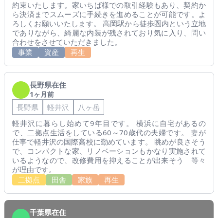
約束いたします。家いちば様での取引経験もあり、契約か
ら決済までスムーズに手続きを進めることが可能です。よ
ろしくお願いいたします。 高岡駅から徒歩圏内という立地
でありながら、綺麗な内装が残されており気に入り、問い
合わせをさせていただきました。
事業
資産
再生
長野県在住
1ヶ月前
長野県
軽井沢
八ヶ岳
軽井沢に暮らし始めて9年目です。 横浜に自宅があるの
で、二拠点生活をしている60～70歳代の夫婦です。 妻が
仕事で軽井沢の国際高校に勤めています。 眺めが良さそう
で、コンパクトな家、リノベーションもかなり実施されて
いるようなので、改修費用を抑えることが出来そう 等々
が理由です。
二拠点
田舎
家族
再生
千葉県在住