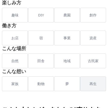
楽しみ方
趣味
DIY
農園
創作
働き方
お店
宿
事業
資産
こんな場所
自然
田舎
地域
古民家
こんな想い
家族
動物
夢
再生