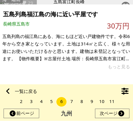
5345
29
家 希望価格：30万円（税込） ※現状有姿、および公簿売買での
お取引きとなります。 ※問い合わせ多数あるいは取引条件等に
五島列島福江島の海に近い平屋です
より、上記と実際の取引価格とが異なる価格にて商談合意
長崎県五島市
30万円
五島列島の福江島にある、海にもほど近い戸建物件です。令和6
年から空き家となっています。土地は314㎡と広く、様々な用
途にお使いいただけるかと思います。建物は未登記となってい
ます。 【物件概要】※古屋付土地 場所：長崎県五島市富江町長
峰 土地：314.20㎡ 建物：124.06㎡ 構造：木造平屋 現況：空き
もっと見る
家 希望価格：30万円（税込） ※年間の固定資産税：2万円程度
※現状有姿、および公簿売買でのお取引きとなります。 ※問い
合わせ多数あるいは取引条件等により、上記と実際の取引価格
一覧に戻る
とが異なる価格にて商談合意される場合もあります。 ※物件を
2
3
4
5
6
7
8
9
10
11
安く購入しても、購入後の維持費（税金、修繕費など
九州
前ページ
次ページ