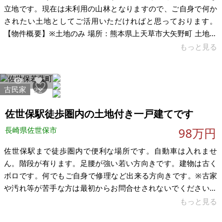
立地です。現在は未利用の山林となりますので、ご自身で何か
されたい土地としてご活用いただければと思っております。
【物件概要】※土地のみ 場所：熊本県上天草市大矢野町 土地：
708㎡ 建物： 構造： 現況： 希望価格：30万円 ライフライン：
もっと見る
不明 ※現状有姿、および公簿売買でのお取引きとなります。 ※
問い合わせ多数あるいは取引条件等により、上記と実際の取引
価格とが異なる価格にて商談合意される場合もあります。 ※物
古民家
7249
22
件を安く購入しても、購入後の維持費（税金、修繕費など）の
ほうが多くかかる場合もあります。ご購入に際しては十分ご留
佐世保駅徒歩圏内の土地付き一戸建てです
意の上
長崎県佐世保市
98万円
佐世保駅まで徒歩圏内で便利な場所です。自動車は入れませ
ん。階段が有ります。足腰が強い若い方向きです。建物は古く
ボロです。何でもご自身で修理など出来る方向きです。※古家
や汚れ等が苦手な方は最初からお問合せされないでください。
一昨年まで使用していましたが現在空き家です。即時、現状で
もっと見る
引き渡しできます。お値引きはできません。現金一括の方のみ