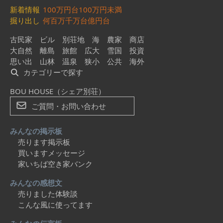
新着情報
100万円台
100万円未満
掘り出し
何百万
千万台
億円台
古民家
ビル
別荘地
海
農家
商店
大自然
離島
旅館
広大
雪国
投資
思い出
山林
温泉
狭小
公共
海外
カテゴリーで探す
BOU HOUSE（シェア別荘）
ご質問・お問い合わせ
みんなの掲示板
売ります掲示板
買いますメッセージ
家いちば空き家バンク
みんなの感想文
売りました体験談
こんな風に使ってます