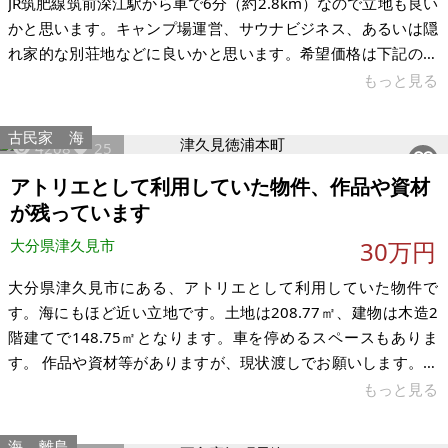
JR筑肥線筑前深江駅から車で6分（約2.8km）なので立地も良い
かと思います。キャンプ場運営、サウナビジネス、あるいは隠
れ家的な別荘地などに良いかと思います。希望価格は下記の通
りですが、ご相談に応じます。手付かずの土地であるため、
もっと見る
木々の伐採、抜根、整地（造成）が必要です。 【物件概要】※
土地のみ 場所：福岡県糸島市二丈深江 土地：3,765㎡（約
古民家
海
4208
25
1,139坪） 建物： 構造： 現況：原野 希望価格：600万円（ご相
談に応じます） ※現状有姿、および公簿売買でのお取引きとな
アトリエとして利用していた物件、作品や資材
ります。
が残っています
大分県津久見市
30万円
大分県津久見市にある、アトリエとして利用していた物件で
す。海にもほど近い立地です。土地は208.77㎡、建物は木造2
階建てで148.75㎡となります。車を停めるスペースもありま
す。 作品や資材等がありますが、現状渡しでお願いします。ま
た屋根が破損しているため修繕の必要があるかと思います。
もっと見る
【物件概要】※古屋付土地 場所：大分県津久見市徳浦本町 土
地：208.77㎡ 建物：148.75㎡ 構造：木造2階建て 現況：空き
海
離島