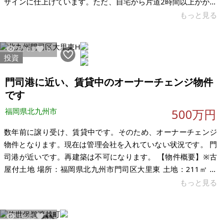
ザインに仕上げています。ただ、自宅から片道2時間以上かかる
ため管理が難しく、現状ほとんど使用していないまま綺麗な状
もっと見る
態を保っています。 各部屋異なる素材を組み合わせ、質感と重
厚感を両立しています。全室クロスではなく、タイル・サイデ
5763
6
ィングボード・石積み調仕上げを採用し、上質な和モダン空間
投資
に仕上がっています。 ＜各部屋の詳細＞ • 掘りごたつ付き和室
（杉の一枚板テーブル付） • 屋根裏部屋（収納・書斎・趣味ス
門司港に近い、賃貸中のオーナーチェンジ物件
ペースにも） • 間接
です
福岡県北九州市
500万円
数年前に譲り受け、賃貸中です。そのため、オーナーチェンジ
物件となります。現在は管理会社を入れていない状況です。 門
司港が近いです。再建築は不可になります。 【物件概要】※古
屋付土地 場所：福岡県北九州市門司区大里東 土地：211㎡ 建
物：66.24㎡ 構造：木造セメント瓦葺平家建 現況：賃貸中 希望
もっと見る
価格：500万円 ※現状有姿、および公簿売買でのお取引きとな
ります。
1465
1