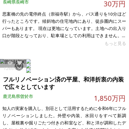
長崎県長崎市
30万円
思案橋の先の電停終点（崇福寺駅）から、バス通りを10分ほど
行ったところです。傾斜地の住宅地内にあり、徒歩圏内にスー
パーもあります。 現在は更地になっています。土地への出入り
口が階段となっており、駐車場としての利用はできません。長
崎電鉄「崇福寺駅」から徒歩8分、傾斜地の宅地にありスーパー
もっと見る
も徒歩圏内です。出来るだけ早い引き渡しをお願いします。
【物件概要】※土地のみ案件です 場所：長崎県長崎市上小島 土
地：47坪 建物：なし 構造： 現況：空地 希望価格：30万円 ・
12664
58
ライフライン：2年前まで戸建が建っていた関係で電気の引き込
フルリノベーション済の平屋、和洋折衷の内装
み可能、上下水道あり ※現状有姿、および公簿売買でのお取引
きとなり
で広々としています
鹿児島県曽於市
1,850万円
知人の実家を購入し、別荘として活用するために令和6年にフル
リノベーションしました。外壁や内装、水回りをすべて新調
し、屋根裏や掘りごたつ付きの和室など、和と洋が調和したデ