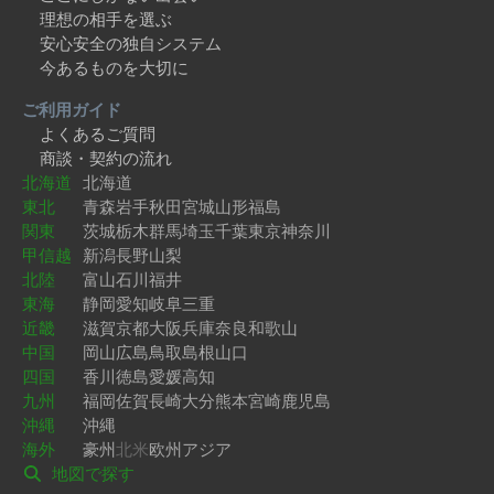
理想の相手を選ぶ
安心安全の独自システム
今あるものを大切に
ご利用ガイド
よくあるご質問
商談・契約の流れ
北海道
北海道
東北
青森
岩手
秋田
宮城
山形
福島
関東
茨城
栃木
群馬
埼玉
千葉
東京
神奈川
甲信越
新潟
長野
山梨
北陸
富山
石川
福井
東海
静岡
愛知
岐阜
三重
近畿
滋賀
京都
大阪
兵庫
奈良
和歌山
中国
岡山
広島
鳥取
島根
山口
四国
香川
徳島
愛媛
高知
九州
福岡
佐賀
長崎
大分
熊本
宮崎
鹿児島
沖縄
沖縄
海外
豪州
北米
欧州
アジア
地図で探す