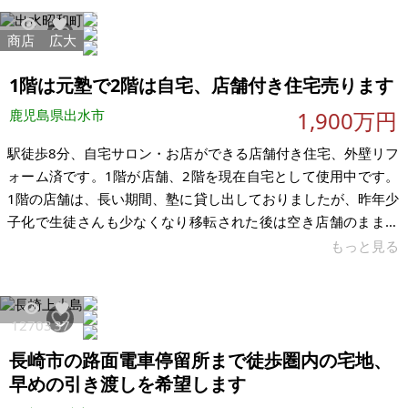
募集です。土地の固定資産評価額だけで173万円で、これを建
物込みで下記価格で投げ売りしますので建物は「おまけ」とお
商店
広大
3083
12
考えください。内見の立会はできませんので、各自で現地内見
をお願い致します。 【物件概要】※古屋付土地 場所：長崎県佐
1階は元塾で2階は自宅、店舗付き住宅売ります
世保市若葉町 土地：155.0
鹿児島県出水市
1,900万円
駅徒歩8分、自宅サロン・お店ができる店舗付き住宅、外壁リフ
ォーム済です。1階が店舗、2階を現在自宅として使用中です。
1階の店舗は、長い期間、塾に貸し出しておりましたが、昨年少
子化で生徒さんも少なくなり移転された後は空き店舗のままで
す。自宅も今後は他県へ転出予定ですので、1棟まるごとお譲り
もっと見る
できればと思います。ネイルサロンやエステ、教室、カフェ、
整体など“すぐに自宅でお店を始めたい方”に向いています。 建
物は築36年ですが、外壁はR5年9月にリフォーム済。198.34㎡
12703
37
の2階建てです。自宅サロンを始めたい方、家賃を抑えて開業し
長崎市の路面電車停留所まで徒歩圏内の宅地、
たい方、地方でゆったり仕事をしたい方、そんな方にぴったり
の物件です。引
早めの引き渡しを希望します