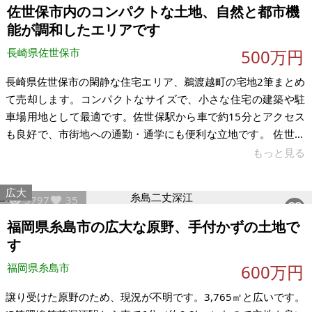
佐世保市内のコンパクトな土地、自然と都市機
能が調和したエリアです
長崎県佐世保市
500万円
長崎県佐世保市の閑静な住宅エリア、鵜渡越町の宅地2筆まとめ
て売却します。コンパクトなサイズで、小さな住宅の建築や駐
車場用地として最適です。佐世保駅から車で約15分とアクセス
も良好で、市街地への通勤・通学にも便利な立地です。 佐世保
の豊かな自然と都市機能が調和したエリアで、静かな住環境を
もっと見る
求める方におすすめです。物件の状態は不明です。金額感でご
不明な点があればお気軽にご相談ください。 【物件概要】※土
広大
3797
35
地のみ 場所：長崎県佐世保市鵜渡越町 土地：地積：①96.19
㎡ ②84.8㎡ 建物： 構造： 現況： 希望価格：500万円（2筆合
福岡県糸島市の広大な原野、手付かずの土地で
計） 地目：宅地 ※現状有姿、および公簿売買でのお取引きとな
す
福岡県糸島市
600万円
譲り受けた原野のため、現況が不明です。3,765㎡と広いです。