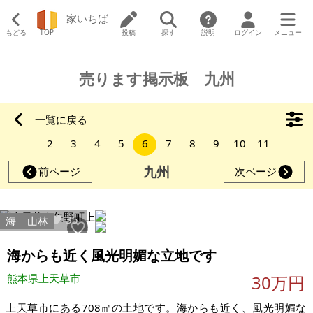
家いちば
もどる
TOP
投稿
探す
説明
ログイン
メニュー
売ります掲示板 九州
一覧に戻る
2
3
4
5
6
7
8
9
10
11
九州
前ページ
次ページ
8041
35
海
山林
海からも近く風光明媚な立地です
熊本県上天草市
30万円
上天草市にある708㎡の土地です。海からも近く、風光明媚な