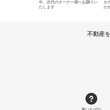
りに建物などがない
中、次代のオーナー様へお譲りい
民家の集落、日本民家園があ
セ
家
と思います
たします
り、移築された白川郷もありま
か
ヒ
す。白川郷に移住はできないけ
ワ
れど、まるで田舎に移住した気
嬉
分が味わえます。国指定重要文
た
化財7件、国指定重要有形民俗文
せ
化財1件、県指定重要文化財10
と
不動産
件、市指定重要歴史記念物7件の
泉
計25件の建造物が移築・展示さ
は
れています。園内には、東日本
供
の代表的な民家をはじめ、水車
が
小屋・船頭小屋・高倉・歌舞伎
す
舞台などの建物の他、遠路に
ポ
は、道祖神・庚申塔・馬頭観
で
音・道標などの石造物、民家内
て
には農具・機織り・藁細工・竹
り
細工などの生活用具類を展示し
て
ていたり、民家や民具に関する
っ
講座や企画展示、民俗芸能公
卒
演、お茶会など、年間を通じて
第
さまざまなイベントが行われて
制
います。イベントでは子供たち
た
家いちばの