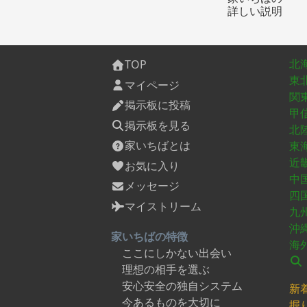
と古民家大工入門に行き、砂壁
住
詳しい説明
を塗る体験もしました。着物で
市
行くと入園料が無料の日があり
な
ます。 さらに生田緑地にはバラ
江
園があり、春と秋はたくさんの
家
北
TOP
人が訪れます。バラを愛でなが
り
東
らの野外コンサートが開催され
こ
マイページ
ています。向ヶ丘遊園をお散歩
津
関
掲示板に投稿
すると、町のあちこちにドラえ
フ
甲
もん、パーマン、オバQ等のキャ
す
掲示板を見る
北
ラクターの小さな銅像を見つけ
金
家いちばとは
東
ることができます。「藤子・F・
合
近
不二雄」のミュージアムがある
す
お気に入り
からです。走っているバスのラ
住
中
メッセージ
ッピングもドラえもんのキャラ
ま
四
クターが描かれています。ミュ
い
マイストリーム
九
ージアムへは五ヶ村堀緑地とい
補
沖
う水路の横の遊歩道を歩きま
ク
家いちばの特徴
海
す。ミュージアムに着くまで
州
ここにしかない出会い
に、いくつのキャラクターを発
は
理想の相手を選ぶ
見できるかワクワクできます。
格
安心安全の独自システム
私は生田緑地で遊び、育ちまし
で
新
た。同じように子供も山の自然
利
今あるものを大切に
掘