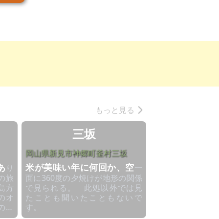
もっと見る
三坂
岡山県新見市神郷町釜村三坂
あ
米が美味い年に何回か、空
り
一
の旅
面に360度の夕焼けが地形の関係
島方
で見られる。 此処以外では見
のオ
たことも聞いたこともないで
のだ
す。
のな