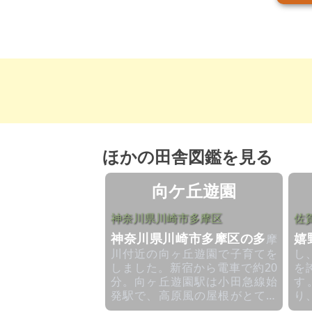
ほかの田舎図鑑を見る
向ケ丘遊園
神奈川県川崎市多摩区
佐
神奈川県川崎市多摩区の多
嬉
摩
川付近の向ヶ丘遊園で子育てを
し
しました。新宿から電車で約20
を
分。向ヶ丘遊園駅は小田急線始
す
発駅で、高原風の屋根がとても
り
かわいい駅舎です。都会から近
も