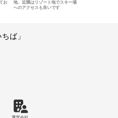
てお
がな
地、近隣はリゾート地でスキー場
セカンドハウスを
巻の
へのアクセスも良いです
購入しました
り歩
よう
人と
と感
瞬間
いちば」
が経
もあ
と記
いぶ
しか
時の
害が
、街
公園
備さ
まし
とう
運営会社