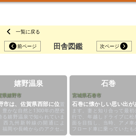
一覧に戻る
田舎図鑑
前ページ
次ページ
嬉野温泉
石巻
賀県嬉野市
宮城県石巻市
野市は、佐賀県西部に位
石巻に懐かしい思い出が
置
、豊かな自然と1300年の歴史
ます。妻と知り合って最初
誇る嬉野温泉で知られていま
行で、年越しドライブに松
。西九州新幹線の開通によ
面を目指し、当時、アメ車
、福岡や長崎からのアクセス
フロード車に乗っていたも
格段に向上しました。嬉野で
から、好きこのんでひと気