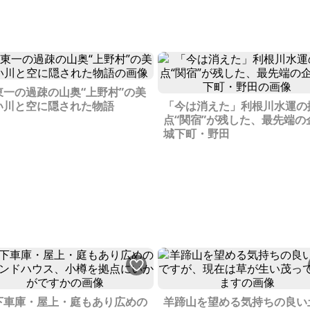
ライフスタイルとして、嬉野
い林道に入り込み、しかし
泉は、島根県の斐乃上温泉、
の林道に米国製は不向きで
木県の喜連川温泉と並んで
たようで、あえなく路肩で
日本三大美肌の湯』として知
が空回りしスタック。まだ
れており、日々の疲れを癒す
電話が普及する前の時代、
とができます。 温泉街には、
を呼ぶ手段もなく、そのう
東一の過疎の山奥“上野村”の美
々な旅館やホテルがあり、湯
が降り出し、いそいで麓ま
い川と空に隠された物語
「今は消えた」利根川水運の
りを楽しむことができます。
いて下り、見知らぬ民家の
点“関宿”が残した、最先端の
た、「シーボルトの湯」で
叩き、図々しく電話を借り
城下町・野田
、温泉とマッサージに加え、
とができました。その時の
辺のお店からの出前も楽しむ
のあばあちゃんが温かいス
とができます。お茶の文化に
ブとお茶でもてなしてくれ
れる、嬉野市は、お茶の産地
とが忘れられないです。JAF
しても有名です。 「チャオシ
るのは明日となり、雪がや
」では、目の前に広がるお茶
ければ最悪は春まで待つこ
を眺めながら仕事ができる喫
なるかもしれないという
コーナーがあり、嬉野茶を味
で、意気消沈して、仕方な
こともできます。 古民家カ
に出てひと晩過ごすことに
ェでくつろぐ、「D-COFFEE」
した。その街がたまたま石
、築100年以上の古民家を改装
ったのです。旅の予定にな
たカフェです。 千葉県から移
た出来事で、鄙びた旅館に
下車庫・屋上・庭もあり広めの
した夫婦が経営しており、自
羊蹄山を望める気持ちの良い
とのこと空いている部屋を