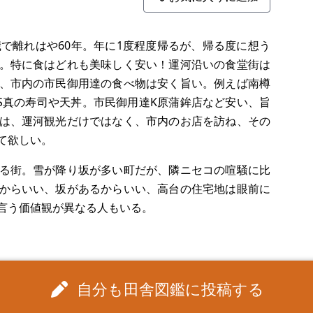
0歳で離れはや60年。年に1度程度帰るが、帰る度に想う
。特に食はどれも美味しく安い！運河沿いの食堂街は
、市内の市民御用達の食べ物は安く旨い。例えば南樽
S真の寿司や天丼。市民御用達K原蒲鉾店など安い、旨
は、運河観光だけではなく、市内のお店を訪ね、その
て欲しい。
る街。雪が降り坂が多い町だが、隣ニセコの喧騒に比
からいい、坂があるからいい、高台の住宅地は眼前に
言う価値観が異なる人もいる。
自分も田舎図鑑に投稿する