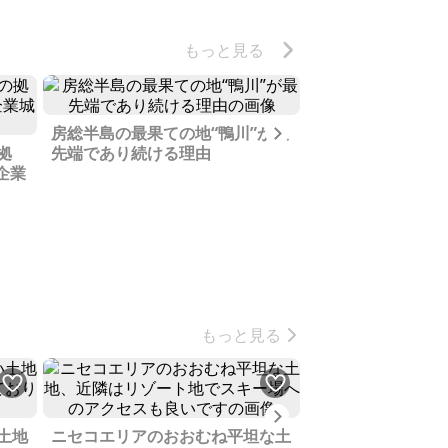
日本
あっ
もっと見る
車輪
携帯
救援
ち雪
Next
房総半島の最果ての地“鴨川”が最
「東京を作った」
で歩
拠
先端であり続ける理由
故郷に贈るもの
戸を
企業
るこ
家主
トー
たこ
が来
まな
とに
こと
もっと見る
く街
しま
巻だ
かっ
Next
やっ
土地
見つ
ニセコエリアのおおむね平坦な土
敷地内から海も山