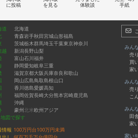
者へのサポートとして、嬉野
に投稿
を見る
体験談
手紙
では、移住希望者向けに様々
支援制度を提供しています。
戸時代末期に建てられた古民
を利用したお試し住宅があ
海道
北海道
、3泊4日から移住体験をする
北
青森
岩手
秋田
宮城
山形
福島
とができます。「住む塩田
」では、お試しサテライトオ
東
茨城
栃木
群馬
埼玉
千葉
東京
神奈川
みん
ィスを利用することができま
信越
新潟
長野
山梨
売
。嬉野市には9種類の移住応援
陸
富山
石川
福井
があり、移住者の方の状況に
買
海
静岡
愛知
岐阜
三重
わせて利用することができま
家
畿
滋賀
京都
大阪
兵庫
奈良
和歌山
。空き家バンクでは、すぐに
める家から、改修が必要な家
国
岡山
広島
鳥取
島根
山口
みん
で、様々な物件が登録されて
国
香川
徳島
愛媛
高知
売
ます。 空き家バンク利用促進
州
福岡
佐賀
長崎
大分
熊本
宮崎
鹿児島
こ
助金も用意されています。 ア
縄
沖縄
セスの良さとしまして、西九
みん
外
豪州
北米
欧州
アジア
新幹線の開通により、嬉野市
田
、九州各地からのアクセスが
地図で探す
段に向上しました。福岡市ま
家
、JR博多駅から西九州新幹線を
着情報
100万円台
100万円未満
用すれば約1時間です。長崎市
家い
り出し
何百万
千万台
億円台