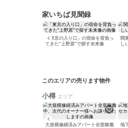
いにも関わらず、多摩丘陵の一
の
角である生田緑地には蛍やタヌ
温
家いちば見聞録
キが生息しています。升形山は
栃
横穴式の古墳があり、山へ登る
『
階段は今年新しく更新されまし
ら
た。 地元の東生田小学校は集団
こ
Previous
「東京の入り口」の宿命を背負っ
関
登校があり、子供たちの縦の繋
様
突き出た小さな岬に
てきた“上野原”で探す未来像
し
がりができて、上の子が下の子
巡
“稲取”の風情を探
をお世話します。学校が終わる
ま
と、山で遊んで昆虫採集をした
は
り、秘密基地を作ったり。日曜
周
日には升形山の山頂でアスレチ
こ
ック遊技で遊び、展望台からは
触
横浜のベイブリッジや新宿のビ
と
このエリアの売ります物件
ル群を眺めました。そのあとは
ル
生田緑地内のプラネタリウムに
畑
小樽
行き星空を見ながらお昼寝した
エリア
茶
り、岡本太郎美術館で「芸術は
わう
爆発だ」のパワーに触れたりで
フ
きます。田舎暮らしに憧れる人
は
Previous
や、古民家などの建物を見るの
し
ど前に購入したニセ
大規模修繕済みアパート全室稼働
が好きな人にはたまらない、古
地
住