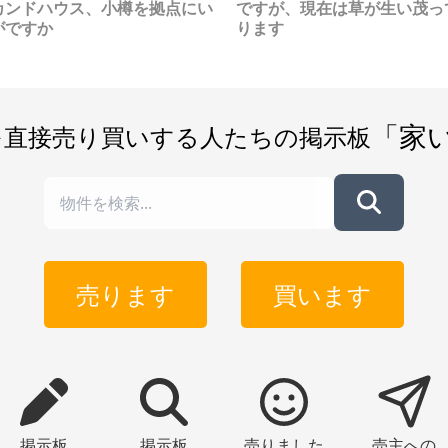
カンドハウス、小樽を拠点にい
焙煎コーヒーやアレンジコー
ですが、現在は草が生い茂っ
け、散々な思いで、しょう
がですか
ーを楽しむことができます。
ります
いから飲み歩こうと夜の石
ーケーションの拠点として、
街を妻と半ばやけくそに練
野市は、温泉や自然に囲まれ
きましたが、それがどうし
環境で、仕事と休暇を両立さ
もなく笑えてしまい、この
る「ワーケーション」の拠点
なら苦楽を共にできそうだ
しても注目されています。 温
じました。結婚を決意した
「家
を直接売り買いする人たちの掲示板
旅館である「和多屋別荘」で
でした。あれから30年ほど
、ワーケーションプランを提
ち、その間に大震災など
しており、客室以外でも仕事
り、久しぶりに訪れてみる
できるスペースが多数ありま
憶にある当時の街並みとだ
。 また、公共のフリーWi-Fiス
変わってしまったようで、
ットも充実しています。嬉野
し、羽黒山に上る階段に当
の暮らしを支えるものとし
名残りを見ました。津波被
、充実した子育て支援があ
著しかった海沿いの一帯は
売ります
買います
、嬉野市は子育て世代にとっ
が完全に消え去り、現在は
、安心して暮らせる環境が整
としてはかなくも美しく整
ています。 医療費助成は高校
れていることに心を打ち
業まで、保育料は第2子半額、
た。石巻に出会えて、ほん
3子以降無料など、手厚い支援
によかったと思います。
度が用意されています。 ま
、待機児童もありません。 移
掲示板
掲示板
売りました
売主への