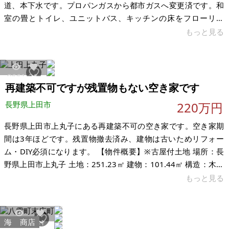
道、本下水です。プロパンガスから都市ガスへ変更済です。和
室の畳とトイレ、ユニットバス、キッチンの床をフローリン
グ、流し台をリフォーム済みです。洗濯機、冷蔵庫、炊飯器、
もっと見る
掃除機、物干し竿、ガスコンロ、キッチン用品付きです。収納
スペースが充実しています。近隣に駐車場有ります。 現在入居
者が家賃3.5万円で賃貸中です。保証会社加入済みなので滞納の
9661
26
リスクゼロです。接道義務を満たしていないため、再建築不可
再建築不可ですが残置物もない空き家です
です。 閑静な住宅街です。駅前にマルイ、近くにビバホーム、
長野県上田市
220万円
スーパーいなげや、病院
長野県上田市上丸子にある再建築不可の空き家です。空き家期
間は3年ほどです。残置物撤去済み、建物は古いためリフォー
ム・DIY必須になります。 【物件概要】※古屋付土地 場所：長
野県上田市上丸子 土地：251.23㎡ 建物：101.44㎡ 構造：木造
現況：空き家 希望価格：220万円 ※現状有姿、および公簿売買
もっと見る
でのお取引きとなります。
海
商店
14458
31