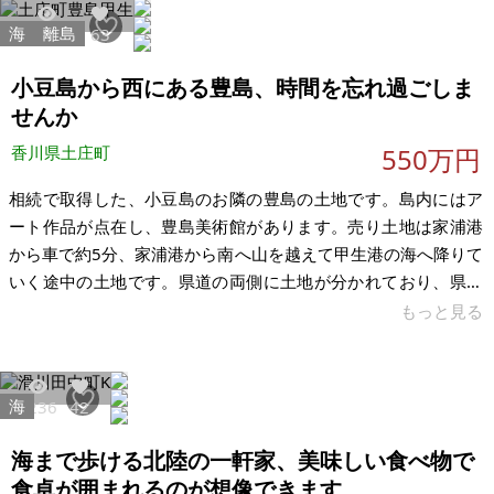
の旗状敷地に4台ほど駐車可能（縦列）です。居宅以外に、敷地
海
離島
13410
63
内には物置があります。インフラは上水道・下水道・プロパン
ガスです。現在は賃借人の方がお住まいになっており、保証会
小豆島から西にある豊島、時間を忘れ過ごしま
社に加入済みです
せんか
香川県土庄町
550万円
相続で取得した、小豆島のお隣の豊島の土地です。島内にはア
ート作品が点在し、豊島美術館があります。売り土地は家浦港
から車で約5分、家浦港から南へ山を越えて甲生港の海へ降りて
いく途中の土地です。県道の両側に土地が分かれており、県道
沿いで、平坦地と山林とあわせて1,900坪ちょっとあります。建
もっと見る
物の建築については難しいかもしれませんが、キャンプや作業
スペースなどに、いかがでしょうか。 豊島という場所が気に入
って、この場所を使ってみたいという方にお譲りしたいと思っ
海
6236
42
ています。岡山の宇野港からか、香川県の高松からフェリーで
40分くらいかかります。案内希望、価格のことなどよかったら
海まで歩ける北陸の一軒家、美味しい食べ物で
ご相談してみてください。当
食卓が囲まれるのが想像できます