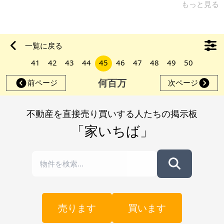
能です。また観光地でもある霧島も近く、宮崎へもアクセスし
もっと見る
やすい場所にあります。鹿児島2号線沿いに位置し、九州道と東
九州道の中間を通っているため、年々交通量は多くなっており
商売をしても集客を見込めそうです。農家民泊、農家カフェな
一覧に戻る
ど工夫次第で更に楽しい暮らしができると思います。また、JR
41
42
43
44
45
46
47
48
49
50
日豊本線で一番高い標高約400mの位置にあり、夜には綺麗な
星空が眺められます。 6
何百万
前ページ
次ページ
不動産を直接売り買いする人たちの掲示板
「家いちば」
売ります
買います