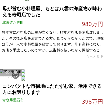
母が営む小料理屋、もとは八雲の海産物が味わ
える寿司店でした
北海道八雲町
980万円
数年前に寿司店の店主が亡くなり、昨年寿司店を閉店致しまし
た。その後お店を運営できる方が見つからなかったので、現在
は母が一人で小料理屋を経営しております。母も高齢になり、
お店を手放したいのですが、広告料を払いながら掲載すること
は難しいと考え、掲載に至ります。 買い手が見つかり次第、お
もっと見る
店の移転、又は閉店を考えます。購入の決済後から、閉店まで
の期間を若干頂きたいです。ある程度は買い手様のご希望に添
えるように致します。また、設備一式などの利用条件や廃棄な
5925
10
ども含めての話し合いが必要かと存じます。 JR八雲駅から約
コンパクトな市街地にたたずむ家、活用できる
600m、バス停まで約290mの商業地域になります。木造で比較
的きれいなまま内装が残って
方にお譲りします
青森県黒石市
398万円