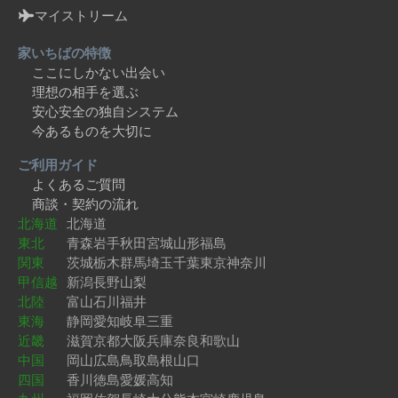
マイストリーム
家いちばの特徴
ここにしかない出会い
理想の相手を選ぶ
安心安全の独自システム
今あるものを大切に
ご利用ガイド
よくあるご質問
商談・契約の流れ
北海道
北海道
東北
青森
岩手
秋田
宮城
山形
福島
関東
茨城
栃木
群馬
埼玉
千葉
東京
神奈川
甲信越
新潟
長野
山梨
北陸
富山
石川
福井
東海
静岡
愛知
岐阜
三重
近畿
滋賀
京都
大阪
兵庫
奈良
和歌山
中国
岡山
広島
鳥取
島根
山口
四国
香川
徳島
愛媛
高知