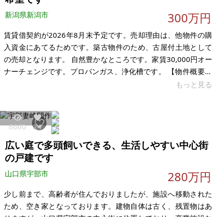
新潟県新潟市
300万円
賃貸借契約が2026年8月末予定です。売却理由は、他物件の購
入資金にあてるためです。築古物件のため、古屋付土地として
の売却となります。 自然豊かなところです。家賃30,000円オー
ナーチェンジです。プロパンガス、浄化槽です。 【物件概要】
※古屋付土地 場所：新潟県新潟市南区上下諏訪木 土地：243.06
もっと見る
㎡ 建物：91.42㎡、5DK、1971年9月築 構造：木造セメント瓦
葺2階建 現況：賃貸中 希望価格：300万円 賃料：30,000円 共
益費：なし 礼金：なし 敷金：なし 普通賃貸借契約：2年、賃貸
6660
24
人に修繕義務なし 表面利回り：14.4％ 現入居者様の居住期間：
広い庭で多頭飼いできる、生活しやすい中心街
2024年9月～ 修繕履
の戸建です
山口県宇部市
280万円
少し前まで、高齢者が住んでおりましたが、施設へ移動された
ため、空き家となっております。建物自体は古く、残置物はあ