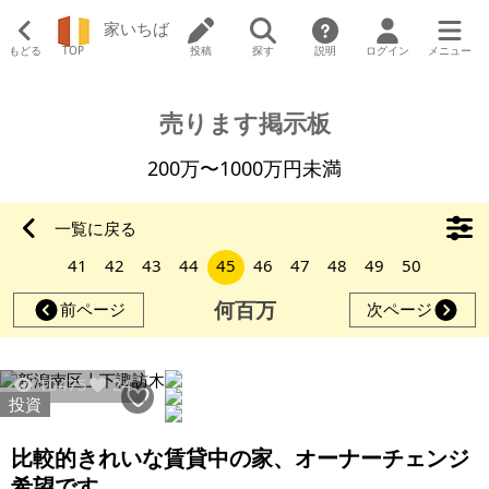
家いちば
もどる
TOP
投稿
探す
説明
ログイン
メニュー
売ります掲示板
200万〜1000万円未満
一覧に戻る
41
42
43
44
45
46
47
48
49
50
何百万
前ページ
次ページ
10475
24
投資
比較的きれいな賃貸中の家、オーナーチェンジ
希望です