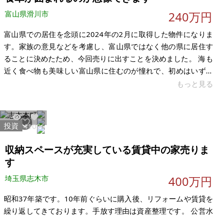
富山県滑川市
240万円
富山県での居住を念頭に2024年の2月に取得した物件になりま
す。家族の意見などを考慮し、富山県ではなく他の県に居住す
ることに決めたため、今回売りに出すことを決めました。 海も
近く食べ物も美味しい富山県に住むのが憧れで、初めはいずれ
住めるよう所有し続けることを考えましたが、この家を大切に
もっと見る
お使いいただける方に住んでいただきたいと思った次第です。
近隣月極駐車場あり（徒歩1分）、エアコン付き、キッチンなど
一部リフォーム済み、街の中心街で住環境が良いです。築年数
投資
21074
109
は古いです、引渡し時期に特に希望はありません。 【物件概
要】※古屋付土地 場所：富山県滑川市田中町 土地： 建物：
収納スペースが充実している賃貸中の家売りま
142.82㎡ 構造：
す
埼玉県志木市
400万円
昭和37年築です。10年前ぐらいに購入後、リフォームや賃貸を
繰り返してきております。手放す理由は資産整理です。 公営水