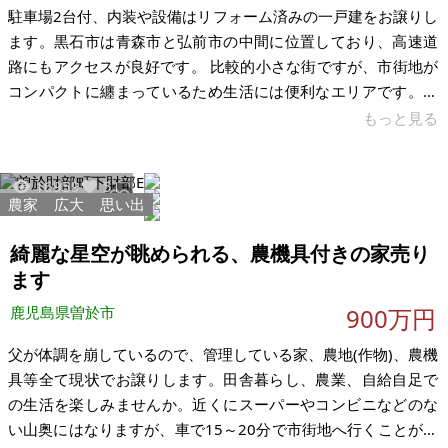
駐車場2台付、内装や設備はリフォーム済みの一戸建をお譲りし
ます。黒石市は青森市と弘前市の中間に位置しており、高速道
路にもアクセスが良好です。 比較的小さな街ですが、市街地が
コンパクトに纏まっているため生活には便利なエリアです。縁
があって、投資用の戸建てとして取得しました。売却に至る経
もっと見る
緯は、他にやりたいことがありましてそちらで資金が必要とな
ったことから、売却を検討しております。測量や境界確定は未
16959
51
実施、公簿売買でお願いします。すぐに取引可能です。 建物の
農家
広大
思い出
一部内装や、設備類（給排水・給湯器等）を2024年5月に更新
しておりますので使用可能です。閑静な住宅地に位置してお
綺麗な星空が眺められる、農機具付きの家売り
り、小学校やコンビニも近いで
ます
鹿児島県曽於市
900万円
父が体調を崩しているので、管理している家、農地(作物)、農機
具等全て現状でお譲りします。田舎暮らし、農業、自給自足で
の生活を楽しみませんか。近くにスーパーやコンビニなどのな
い山奥にはなりますが、車で15～20分で市街地へ行くことが可