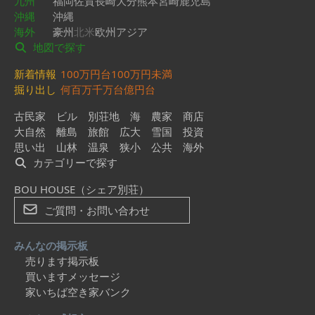
九州
福岡
佐賀
長崎
大分
熊本
宮崎
鹿児島
沖縄
沖縄
海外
豪州
北米
欧州
アジア
地図で探す
新着情報
100万円台
100万円未満
掘り出し
何百万
千万台
億円台
古民家
ビル
別荘地
海
農家
商店
大自然
離島
旅館
広大
雪国
投資
思い出
山林
温泉
狭小
公共
海外
カテゴリーで探す
BOU HOUSE（シェア別荘）
ご質問・お問い合わせ
みんなの掲示板
売ります掲示板
買いますメッセージ
家いちば空き家バンク