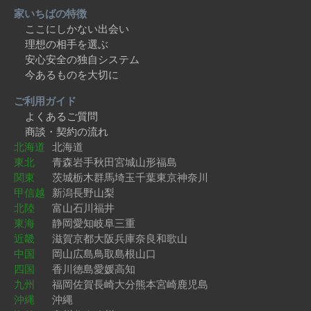
家いちばの特徴
ここにしかない出会い
理想の相手を選ぶ
安心安全の独自システム
今あるものを大切に
ご利用ガイド
よくあるご質問
商談・契約の流れ
北海道
北海道
東北
青森
岩手
秋田
宮城
山形
福島
関東
茨城
栃木
群馬
埼玉
千葉
東京
神奈川
甲信越
新潟
長野
山梨
北陸
富山
石川
福井
東海
静岡
愛知
岐阜
三重
近畿
滋賀
京都
大阪
兵庫
奈良
和歌山
中国
岡山
広島
鳥取
島根
山口
四国
香川
徳島
愛媛
高知
九州
福岡
佐賀
長崎
大分
熊本
宮崎
鹿児島
沖縄
沖縄