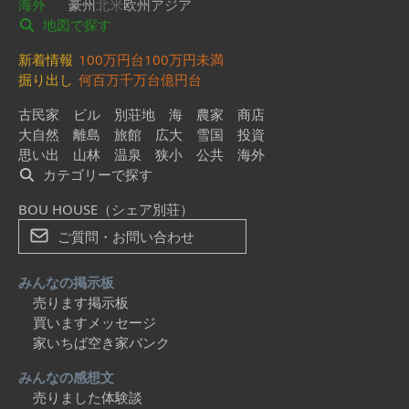
海外
豪州
北米
欧州
アジア
地図で探す
新着情報
100万円台
100万円未満
掘り出し
何百万
千万台
億円台
古民家
ビル
別荘地
海
農家
商店
大自然
離島
旅館
広大
雪国
投資
思い出
山林
温泉
狭小
公共
海外
カテゴリーで探す
BOU HOUSE（シェア別荘）
ご質問・お問い合わせ
みんなの掲示板
売ります掲示板
買いますメッセージ
家いちば空き家バンク
みんなの感想文
売りました体験談