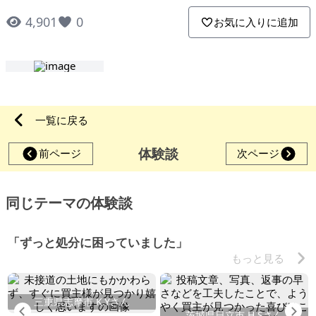
4,901
0
お気に入りに追加
一覧に戻る
体験談
前ページ
次ページ
同じテーマの体験談
「ずっと処分に困っていました」
もっと見る
三重県志摩市 K.Yさん
Previous
Ne
茨城県日立市 H.Sさん