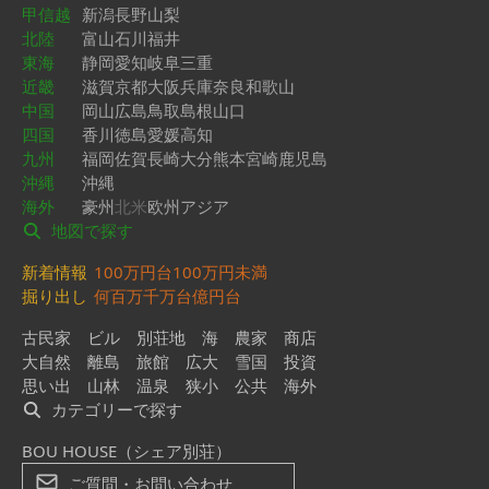
甲信越
新潟
長野
山梨
北陸
富山
石川
福井
東海
静岡
愛知
岐阜
三重
近畿
滋賀
京都
大阪
兵庫
奈良
和歌山
中国
岡山
広島
鳥取
島根
山口
四国
香川
徳島
愛媛
高知
九州
福岡
佐賀
長崎
大分
熊本
宮崎
鹿児島
沖縄
沖縄
海外
豪州
北米
欧州
アジア
地図で探す
新着情報
100万円台
100万円未満
掘り出し
何百万
千万台
億円台
古民家
ビル
別荘地
海
農家
商店
大自然
離島
旅館
広大
雪国
投資
思い出
山林
温泉
狭小
公共
海外
カテゴリーで探す
BOU HOUSE（シェア別荘）
ご質問・お問い合わせ