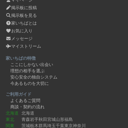
掲示板に投稿
掲示板を見る
家いちばとは
お気に入り
メッセージ
マイストリーム
家いちばの特徴
ここにしかない出会い
理想の相手を選ぶ
安心安全の独自システム
今あるものを大切に
ご利用ガイド
よくあるご質問
商談・契約の流れ
北海道
北海道
東北
青森
岩手
秋田
宮城
山形
福島
関東
茨城
栃木
群馬
埼玉
千葉
東京
神奈川