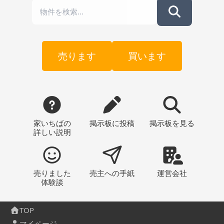
売ります
買います
家いちばの
掲示板
に投稿
掲示板
を見る
詳しい説明
売りました
売主への
手紙
運営会社
体験談
TOP
マイページ