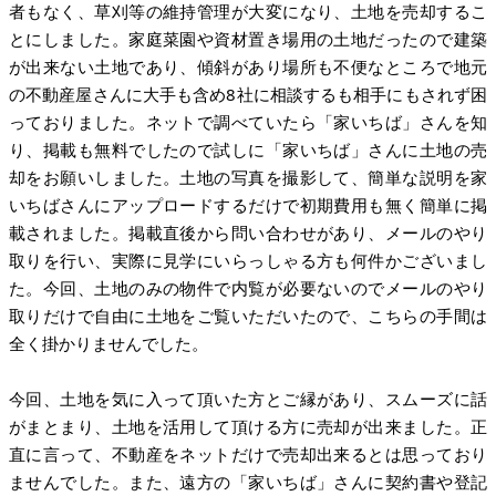
者もなく、草刈等の維持管理が大変になり、土地を売却するこ
とにしました。家庭菜園や資材置き場用の土地だったので建築
が出来ない土地であり、傾斜があり場所も不便なところで地元
の不動産屋さんに大手も含め8社に相談するも相手にもされず困
っておりました。ネットで調べていたら「家いちば」さんを知
り、掲載も無料でしたので試しに「家いちば」さんに土地の売
却をお願いしました。土地の写真を撮影して、簡単な説明を家
いちばさんにアップロードするだけで初期費用も無く簡単に掲
載されました。掲載直後から問い合わせがあり、メールのやり
取りを行い、実際に見学にいらっしゃる方も何件かございまし
た。今回、土地のみの物件で内覧が必要ないのでメールのやり
取りだけで自由に土地をご覧いただいたので、こちらの手間は
全く掛かりませんでした。
今回、土地を気に入って頂いた方とご縁があり、スムーズに話
がまとまり、土地を活用して頂ける方に売却が出来ました。正
直に言って、不動産をネットだけで売却出来るとは思っており
ませんでした。また、遠方の「家いちば」さんに契約書や登記