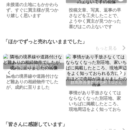
未接道の土地にもかかわら
ず、すぐに買主様が見つか
投稿文章、写真、返事の早
り嬉しく思います
さなどを工夫したことで、
ようやく買主が見つかった
喜びはこの上ないです
「ほかでずっと売れないままでした」
もっと見る
愛知県海部郡 Y.Uさん
Previous
Ne
隣地の境界線や道路付けな
ど難ありの相続物件でした
群馬県吾妻郡嬬恋村 T.Uさん
が、成約に至りました
事情があり手放さなくては
ならなくなった別荘地、家
いちばに掲載したところ、
現地周辺をよく知っておら
れる方に2カ月ほどで売却が
決まりました
「皆さんに感謝しています」