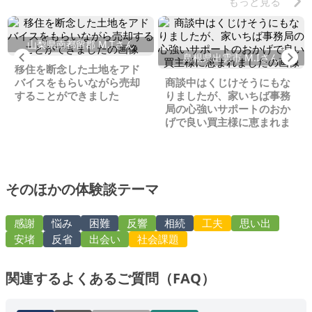
もっと見る
山梨県南都留郡 M.Tさん
Previous
Ne
島根県出雲市 M.Iさん
移住を断念した土地をアド
バイスをもらいながら売却
商談中はくじけそうにもな
することができました
りましたが、家いちば事務
局の心強いサポートのおか
げで良い買主様に恵まれま
した
そのほかの体験談テーマ
感謝
悩み
困難
反響
相続
工夫
思い出
安堵
反省
出会い
社会課題
関連するよくあるご質問（FAQ）