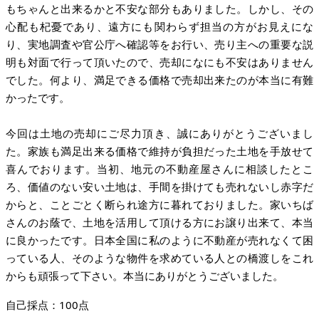
もちゃんと出来るかと不安な部分もありました。しかし、その
心配も杞憂であり、遠方にも関わらず担当の方がお見えにな
り、実地調査や官公庁へ確認等をお行い、売り主への重要な説
明も対面で行って頂いたので、売却になにも不安はありません
でした。何より、満足できる価格で売却出来たのが本当に有難
かったです。
今回は土地の売却にご尽力頂き、誠にありがとうございまし
た。家族も満足出来る価格で維持が負担だった土地を手放せて
喜んでおります。当初、地元の不動産屋さんに相談したとこ
ろ、価値のない安い土地は、手間を掛けても売れないし赤字だ
からと、ことごとく断られ途方に暮れておりました。家いちば
さんのお蔭で、土地を活用して頂ける方にお譲り出来て、本当
に良かったです。日本全国に私のように不動産が売れなくて困
っている人、そのような物件を求めている人との橋渡しをこれ
からも頑張って下さい。本当にありがとうございました。
自己採点：100点