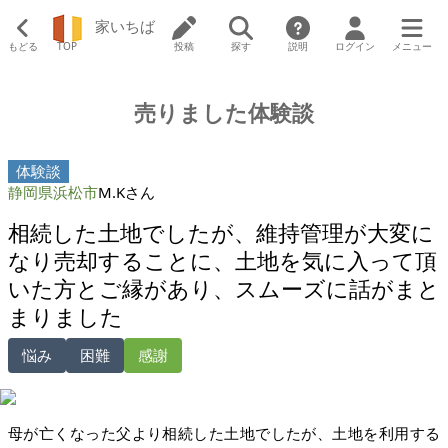
家いちば
もどる
TOP
投稿
探す
説明
ログイン
メニュー
売りました体験談
体験談
静岡県浜松市
M.Kさん
相続した土地でしたが、維持管理が大変に
なり売却することに、土地を気に入って頂
いた方とご縁があり、スムーズに話がまと
まりました
悩み
困難
感謝
母が亡くなった父より相続した土地でしたが、土地を利用する