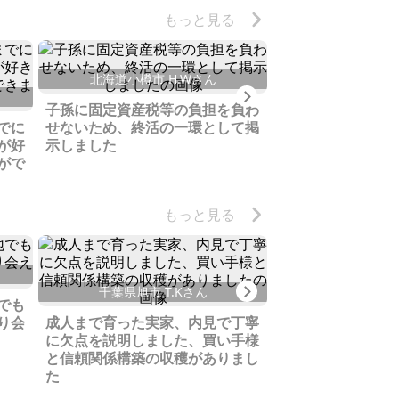
もっと見る
北海道小樽市 H.Wさん
大分県由布市 
Next
子孫に固定資産税等の負担を負わ
長年使用してなか
でに
せないため、終活の一環として掲
い保養所でしたが
が好
示しました
い合わせがありま
がで
もっと見る
宮城県加美町 
Next
千葉県旭市 T.Kさん
でも
思い出の実家を売
り会
成人まで育った実家、内見で丁寧
とは良いご縁があ
に欠点を説明しました、買い手様
す
と信頼関係構築の収穫がありまし
た