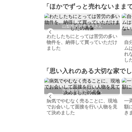
「ほかでずっと売れないまま
山梨県大月市 K.Kさん
Previous
路市 S.Fさん
わたしたちにとっては苦労の多い
会社では売りずらい
物件を、納得して買っていただけ
自
父の実家、値下げ後
ました
ム
せが増加し、売却す
れ
ました
し
「思い入れのある大切な家で
茨城県石岡市 Y.Kさん
Previous
摩郡 K.Iさん
病気でやむなく売ることに、現地
一
ったレストランの建
でお会いして面接を行い人物を見
額
移築で引き取ってく
て決めました
き
様に、感謝の気持ち
す