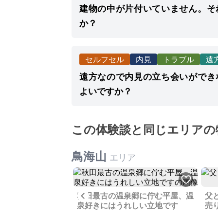
建物の中が片付いていません。そ
か？
セルフセル
内見
トラブル
遠
遠方なので内見の立ち会いができ
よいですか？
この体験談と同じエリアの
鳥海山
エリア
Previous
朽化している建物、
秋田最古の温泉郷に佇む平屋、温
父
いただける方へ
泉好きにはうれしい立地です
売