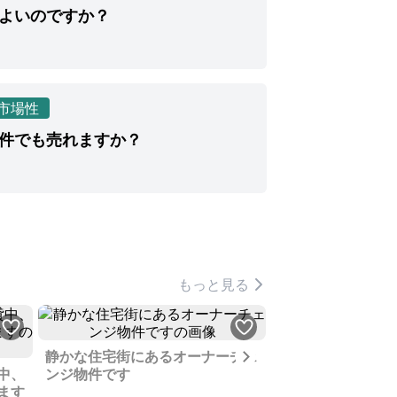
よいのですか？
市場性
件でも売れますか？
もっと見る
Next
静かな住宅街にあるオーナーチェ
広い土地と老朽化
中、
ンジ物件です
有効にご活用いた
ます