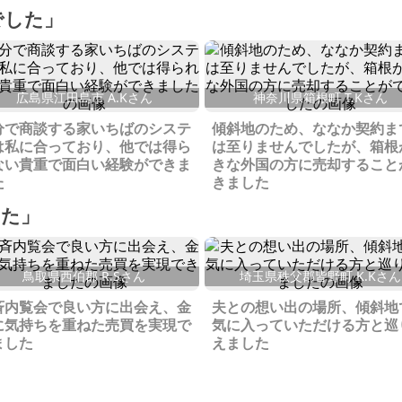
でした」
広島県江田島市 A.Kさん
神奈川県箱根町 T.Kさん
分で商談する家いちばのシステ
傾斜地のため、ななか契約ま
は私に合っており、他では得ら
は至りませんでしたが、箱根
ない貴重で面白い経験ができま
きな外国の方に売却すること
た
きました
した」
鳥取県西伯郡 R.Sさん
埼玉県秩父郡皆野町 K.Kさん
斉内覧会で良い方に出会え、金
夫との想い出の場所、傾斜地
に気持ちを重ねた売買を実現で
気に入っていただける方と巡
ました
えました