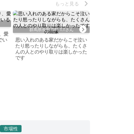
もっと見る
茨城県守谷市 
Next
群馬県長野原町 T.Tさん
、愛
特殊な物件なのに
でい
思い入れのある家だからこそ泣い
く、短期間でぴっ
たり怒ったりしながらも、たくさ
会えました
んの人とのやり取りは楽しかった
です
市場性