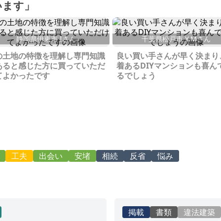
います」
静岡県伊東市 Iさん
千葉県松戸市 Y.Mさん
の土地の特徴を理解し専門知識
良い買い手さんが早く決まり
あると感じた方に買っていただ
着あるDIYマンションも喜ん
てよかったです
るでしょう
工夫
出会い
安堵
相続
反省
悩み
掲載
書類
違法建築