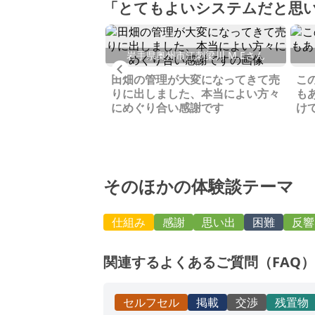
「とてもよいシステムだと思
岩手県奥州市江刺梁川 M.Eさん
Previous
美咲町 Y.Kさん
田畑の管理が大変になってきて売
こ
してましたが売りま
りに出しました、本当によい方々
も
人ともネットで簡単
にめぐり合い感謝です
け
できて手間も少なく
そのほかの体験談テーマ
仕組み
感謝
思い出
困難
反響
関連するよくあるご質問（FAQ）
セルフセル
掲載
交渉
残置物