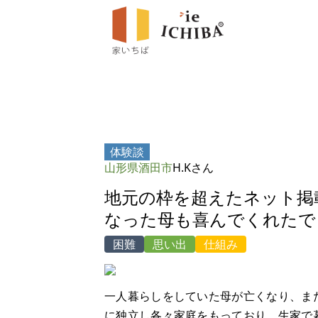
体験談
山形県酒田市
H.Kさん
地元の枠を超えたネット掲
なった母も喜んでくれたで
困難
思い出
仕組み
一人暮らしをしていた母が亡くなり、ま
に独立し各々家庭をもっており、生家で