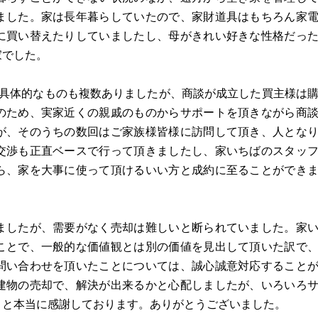
ました。家は長年暮らしていたので、家財道具はもちろん家
に買い替えたりしていましたし、母がきれい好きな性格だっ
家でした。
は具体的なものも複数ありましたが、商談が成立した買主様は
のため、実家近くの親戚のものからサポートを頂きながら商
が、そのうちの数回はご家族様皆様に訪問して頂き、人とな
交渉も正直ベースで行って頂きましたし、家いちばのスタッ
ら、家を大事に使って頂けるいい方と成約に至ることができ
ましたが、需要がなく売却は難しいと断られていました。家
ことで、一般的な価値観とは別の価値を見出して頂いた訳で
問い合わせを頂いたことについては、誠心誠意対応すること
建物の売却で、解決が出来るかと心配しましたが、いろいろ
こと本当に感謝しております。ありがとうございました。