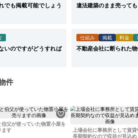
れでも掲載可能でしょう
違法建築のまま売っても
方
仕組み
掲載
料金
ないのですがどうすれば
不動産会社に断られた物
物件
と伯父が使っていた物置小屋を
ります
上場会社に事務所として賃貸
長期契約なので収益が見込め