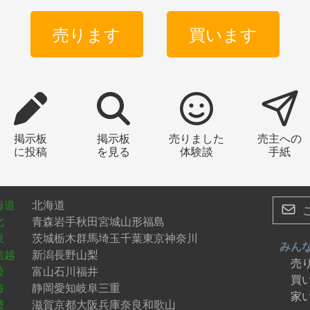
売ります
買います
掲示板
掲示板
売りました
売主への
に投稿
を見る
体験談
手紙
海道
北海道
北
青森
岩手
秋田
宮城
山形
福島
東
茨城
栃木
群馬
埼玉
千葉
東京
神奈川
みん
信越
新潟
長野
山梨
売
陸
富山
石川
福井
買
海
静岡
愛知
岐阜
三重
家
畿
滋賀
京都
大阪
兵庫
奈良
和歌山