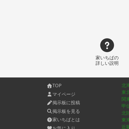
家いちばの
詳しい説明
北
TOP
東
マイページ
関
掲示板に投稿
甲
掲示板を見る
北
家いちばとは
東
近
お気に入り