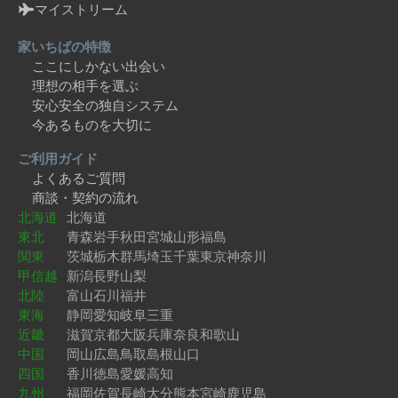
マイストリーム
家いちばの特徴
ここにしかない出会い
理想の相手を選ぶ
安心安全の独自システム
今あるものを大切に
ご利用ガイド
よくあるご質問
商談・契約の流れ
北海道
北海道
東北
青森
岩手
秋田
宮城
山形
福島
関東
茨城
栃木
群馬
埼玉
千葉
東京
神奈川
甲信越
新潟
長野
山梨
北陸
富山
石川
福井
東海
静岡
愛知
岐阜
三重
近畿
滋賀
京都
大阪
兵庫
奈良
和歌山
中国
岡山
広島
鳥取
島根
山口
四国
香川
徳島
愛媛
高知
九州
福岡
佐賀
長崎
大分
熊本
宮崎
鹿児島