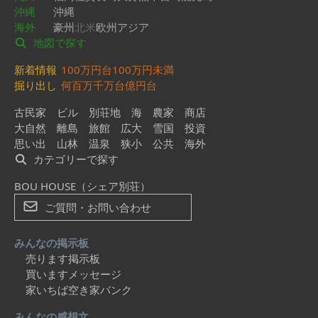
沖縄
沖縄
海外
豪州
北米
欧州
アジア
地図で探す
新着情報
100万円台
100万円未満
掘り出し
何百万
千万台
億円台
古民家
ビル
別荘地
海
農家
商店
大自然
離島
旅館
広大
雪国
投資
思い出
山林
温泉
狭小
公共
海外
カテゴリーで探す
BOU HOUSE（シェア別荘）
ご質問・お問い合わせ
みんなの掲示板
売ります掲示板
買いますメッセージ
家いちば空き家バンク
みんなの感想文