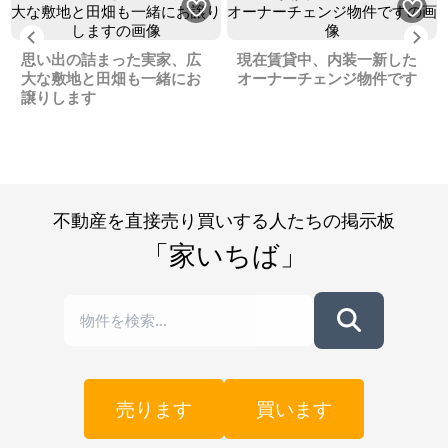
Previous
Ne
思い出の詰まった実家、広
現在賃貸中、内装一新した
大な敷地と田畑も一緒にお
オーナーチェンジ物件です
譲りします
不動産を直接売り買いする人たちの掲示板
「家いちば」
売ります
買います