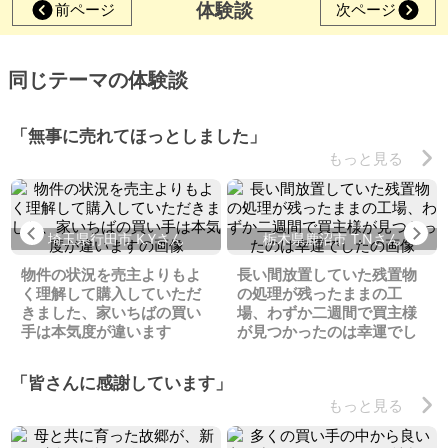
体験談
前ページ
次ページ
同じテーマの体験談
「無事に売れてほっとしました」
もっと見る
Previous
Ne
埼玉県行田市 K.Yさん
栃木県鹿沼市 T.Nさん
物件の状況を売主よりもよ
長い間放置していた残置物
く理解して購入していただ
の処理が残ったままの工
きました、家いちばの買い
場、わずか二週間で買主様
手は本気度が違います
が見つかったのは幸運でし
た
「皆さんに感謝しています」
もっと見る