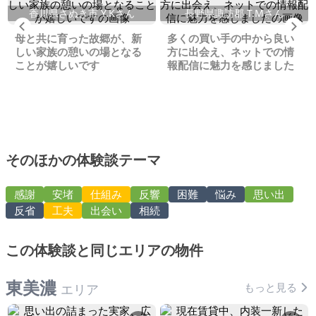
香川県さぬき市 Y.Kさん
長野県諏訪郡 T.Mさん
Previous
Ne
母と共に育った故郷が、新
多くの買い手の中から良い
しい家族の憩いの場となる
方に出会え、ネットでの情
ことが嬉しいです
報配信に魅力を感じました
そのほかの体験談テーマ
感謝
安堵
仕組み
反響
困難
悩み
思い出
反省
工夫
出会い
相続
この体験談と同じエリアの物件
東美濃
もっと見る
エリア