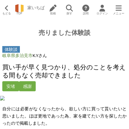
家いちば
もどる
TOP
投稿
探す
説明
ログイン
メニュー
売りました体験談
体験談
岐阜県多治見市
K.Yさん
買い手が早く見つかり、処分のことを考え
る間もなく売却できました
安堵
感謝
自分には必要がなくなったから、欲しい方に買って貰いたいと
思いました。ほぼ更地であった為、家を建てたい方を探したか
ったので掲載しました。