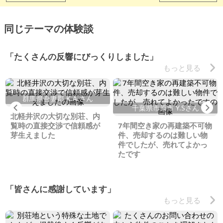
同じテーマの体験談
「たくさんの反響にびっくりしました」
もっと見る
群馬県吾妻郡 K.A.さん
Previous
Ne
千葉県市原市 Y.Sさん
北軽井沢の大切な別荘、内
覧時の直接交渉で信頼感が
7年間空き家の再建築不可物
芽生えました
件、売却するのは難しい物
件でしたが、売れてよかっ
たです
「皆さんに感謝しています」
もっと見る