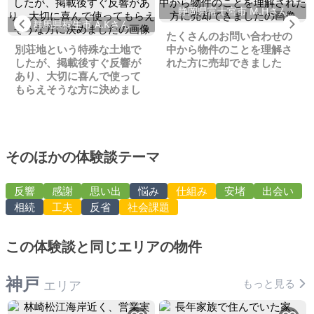
静岡県富士宮市 M.Hさん
Previous
Ne
群馬県桐生市 A.Kさん
たくさんのお問い合わせの
別荘地という特殊な土地で
中から物件のことを理解さ
したが、掲載後すぐ反響が
れた方に売却できました
あり、大切に喜んで使って
もらえそうな方に決めまし
た
そのほかの体験談テーマ
反響
感謝
思い出
悩み
仕組み
安堵
出会い
相続
工夫
反省
社会課題
この体験談と同じエリアの物件
神戸
もっと見る
エリア