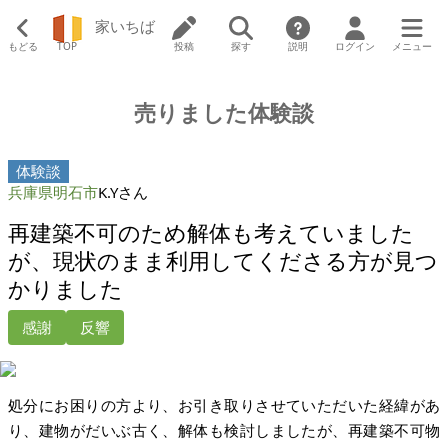
家いちば
もどる
TOP
投稿
探す
説明
ログイン
メニュー
売りました体験談
体験談
兵庫県明石市
K.Yさん
再建築不可のため解体も考えていました
が、現状のまま利用してくださる方が見つ
かりました
感謝
反響
処分にお困りの方より、お引き取りさせていただいた経緯があ
り、建物がだいぶ古く、解体も検討しましたが、再建築不可物