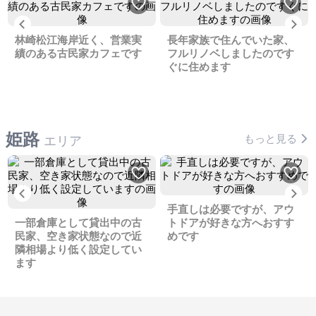
Previous
Ne
林崎松江海岸近く、営業実
長年家族で住んでいた家、
績のある古民家カフェです
フルリノベしましたのです
ぐに住めます
姫路
もっと見る
エリア
Previous
Ne
手直しは必要ですが、アウ
一部倉庫として貸出中の古
トドアが好きな方へおすす
民家、空き家状態なので近
めです
隣相場より低く設定してい
ます