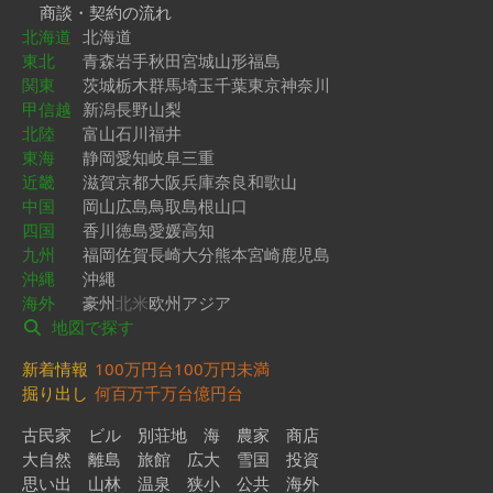
商談・契約の流れ
北海道
北海道
東北
青森
岩手
秋田
宮城
山形
福島
関東
茨城
栃木
群馬
埼玉
千葉
東京
神奈川
甲信越
新潟
長野
山梨
北陸
富山
石川
福井
東海
静岡
愛知
岐阜
三重
近畿
滋賀
京都
大阪
兵庫
奈良
和歌山
中国
岡山
広島
鳥取
島根
山口
四国
香川
徳島
愛媛
高知
九州
福岡
佐賀
長崎
大分
熊本
宮崎
鹿児島
沖縄
沖縄
海外
豪州
北米
欧州
アジア
地図で探す
新着情報
100万円台
100万円未満
掘り出し
何百万
千万台
億円台
古民家
ビル
別荘地
海
農家
商店
大自然
離島
旅館
広大
雪国
投資
思い出
山林
温泉
狭小
公共
海外