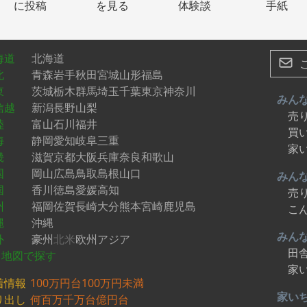
に投稿
を見る
体験談
手紙
海道
北海道
北
青森
岩手
秋田
宮城
山形
福島
東
茨城
栃木
群馬
埼玉
千葉
東京
神奈川
みん
信越
新潟
長野
山梨
売
陸
富山
石川
福井
買
海
静岡
愛知
岐阜
三重
家
畿
滋賀
京都
大阪
兵庫
奈良
和歌山
国
岡山
広島
鳥取
島根
山口
みん
国
香川
徳島
愛媛
高知
売
州
福岡
佐賀
長崎
大分
熊本
宮崎
鹿児島
こ
縄
沖縄
みん
外
豪州
北米
欧州
アジア
田
地図で探す
家
着情報
100万円台
100万円未満
家い
り出し
何百万
千万台
億円台