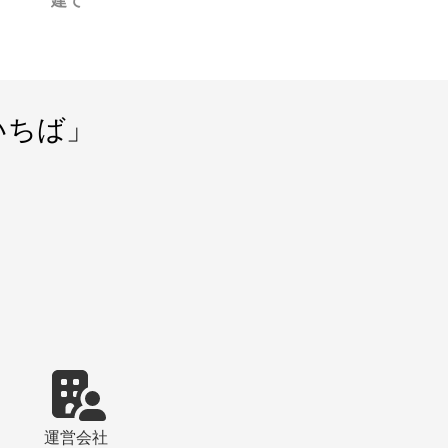
建て
こえてきます
いちば」
運営会社