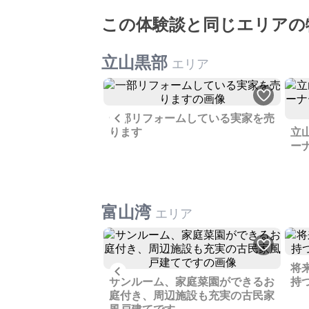
この体験談と同じエリアの
立山黒部
エリア
Previous
一部リフォームしている実家を売
収入スタート、初め
ります
立
資に最適なピカピカ
ー
てです
富山湾
エリア
将
Previous
母屋、2階建ての古
サンルーム、家庭菜園ができるお
持
ができる空き家です
庭付き、周辺施設も充実の古民家