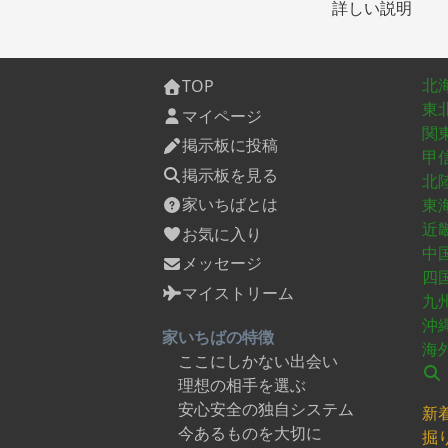
詳しい説明
北
TOP
東
マイページ
関
掲示板に投稿
甲
掲示板を見る
北
家いちばとは
東
近
お気に入り
中
メッセージ
四
マイストリーム
九
沖
家いちばの特徴
海
ここにしかない出会い
理想の相手を選ぶ
安心安全の独自システム
新
今あるものを大切に
掘