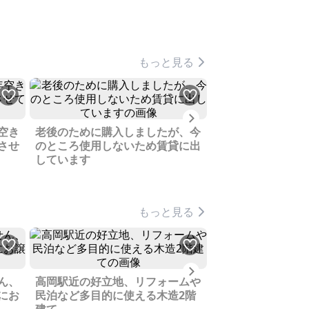
もっと見る
Next
空き
老後のために購入しましたが、今
立山連峰のふもと
させ
のところ使用しないため賃貸に出
も充実したエリア
しています
好アクセスの立地
もっと見る
Next
ん、
高岡駅近の好立地、リフォームや
のどかな場所にあ
にお
民泊など多目的に使える木造2階
春先にはホトトギ