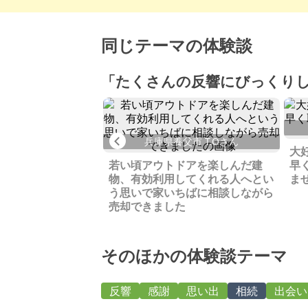
同じテーマの体験談
「たくさんの反響にびっくり
石郡 R.Tさん
Previous
兵庫県養父市 T.Oさん
変でしたが、遠方の
大
い合わせをいただき
若い頃アウトドアを楽しんだ建
早
ができました
物、有効利用してくれる人へとい
ま
う思いで家いちばに相談しながら
売却できました
そのほかの体験談テーマ
反響
感謝
思い出
相続
出会い