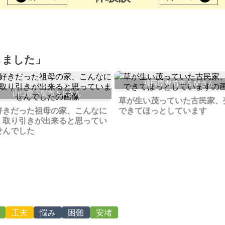
しました」
福岡県豊前市 S.Mさん
山口県下関市 S.Kさん
草が生い茂っていた古民家、
好きだった祖母の家、こんなに
できてほっとしています
く取り引きが出来ると思ってい
せんでした
工夫
悩み
困難
安堵