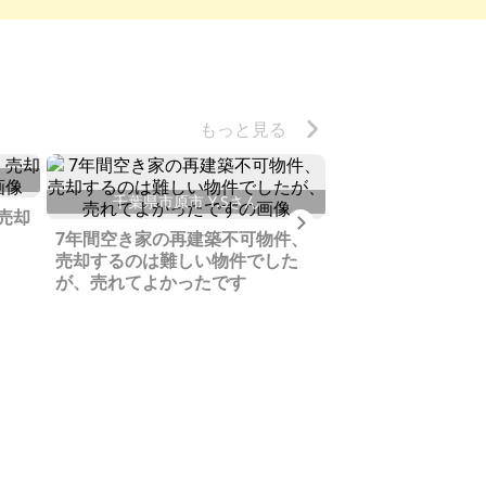
もっと見る
千葉県市原市 Y.Sさん
福岡県北九州市
売却
Next
7年間空き家の再建築不可物件、
引き取り希望がな
売却するのは難しい物件でした
空き家に、たくさ
が、売れてよかったです
びっくりしました