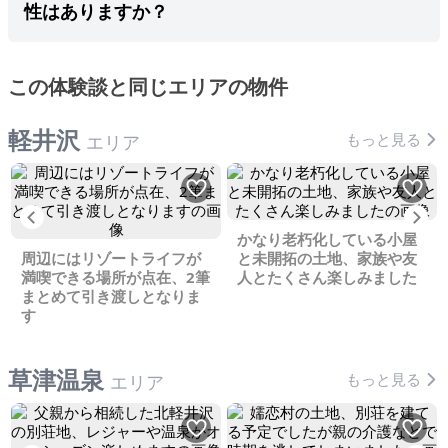
性はありますか？
この体験談と同じエリアの物件
軽井沢
もっと見る
エリア
Previous
Ne
かなり老朽化している小屋
周辺にはリゾートライフが
と未開拓の土地、家族や友
満喫できる場所が点在、2筆
人とたくさん楽しみました
まとめて引き渡しとなりま
す
草津温泉
もっと見る
エリア