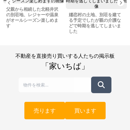
Previous
Ne
父親から相続した北軽井沢
の別荘地、レジャーや温泉
嬬恋村の土地、別荘を建て
がオールシーズン楽しめま
る予定でしたが親の介護な
す
どで時期を逃してしまいま
した
不動産を直接売り買いする人たちの掲示板
「家いちば」
売ります
買います