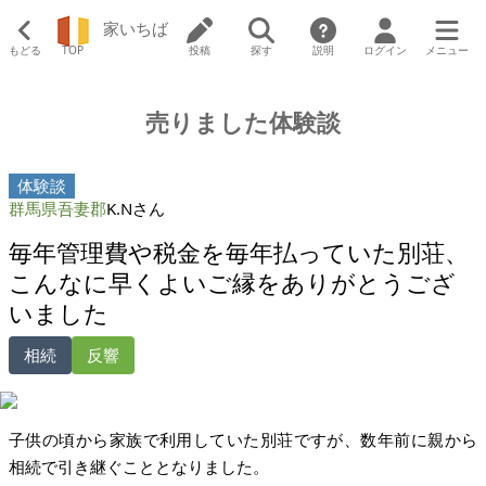
家いちば
もどる
TOP
投稿
探す
説明
ログイン
メニュー
売りました体験談
体験談
群馬県吾妻郡
K.Nさん
毎年管理費や税金を毎年払っていた別荘、
こんなに早くよいご縁をありがとうござ
いました
相続
反響
子供の頃から家族で利用していた別荘ですが、数年前に親から
相続で引き継ぐこととなりました。