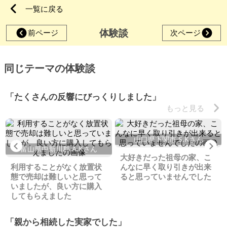
一覧に戻る
体験談
前ページ
次ページ
同じテーマの体験談
「たくさんの反響にびっくりしました」
もっと見る
山口県下関市 S.Kさん
Previous
Ne
富山県中新川郡 A.Kさん
大好きだった祖母の家、こ
利用することがなく放置状
んなに早く取り引きが出来
態で売却は難しいと思って
ると思っていませんでした
いましたが、良い方に購入
してもらえました
「親から相続した実家でした」