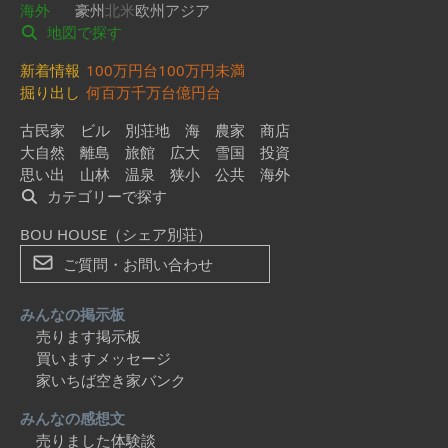
海外
豪州
北米
欧州
アジア
地図で探す
新着情報
100万円台
100万円未満
掘り出し
何百万
千万台
億円台
古民家
ビル
別荘地
海
農家
商店
大自然
離島
旅館
広大
雪国
投資
思い出
山林
温泉
狭小
公共
海外
カテゴリーで探す
BOU HOUSE（シェア別荘）
ご質問・お問い合わせ
みんなの掲示板
売ります掲示板
買いますメッセージ
家いちば空き家バンク
みんなの感想文
売りました体験談