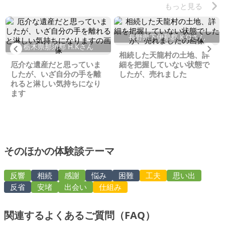
もっと見る
長野県下伊那郡 K.Oさん
栃木県那須郡 H.Kさん
Previous
Ne
相続した天龍村の土地、詳
厄介な遺産だと思っていま
細を把握していない状態で
したが、いざ自分の手を離
したが、売れました
れると淋しい気持ちになり
ます
そのほかの体験談テーマ
反響
相続
感謝
悩み
困難
工夫
思い出
反省
安堵
出会い
仕組み
関連するよくあるご質問（FAQ）