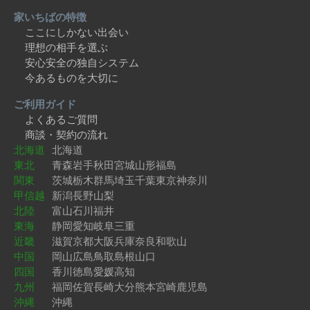
家いちばの特徴
ここにしかない出会い
理想の相手を選ぶ
安心安全の独自システム
今あるものを大切に
ご利用ガイド
よくあるご質問
商談・契約の流れ
北海道
北海道
東北
青森
岩手
秋田
宮城
山形
福島
関東
茨城
栃木
群馬
埼玉
千葉
東京
神奈川
甲信越
新潟
長野
山梨
北陸
富山
石川
福井
東海
静岡
愛知
岐阜
三重
近畿
滋賀
京都
大阪
兵庫
奈良
和歌山
中国
岡山
広島
鳥取
島根
山口
四国
香川
徳島
愛媛
高知
九州
福岡
佐賀
長崎
大分
熊本
宮崎
鹿児島
沖縄
沖縄