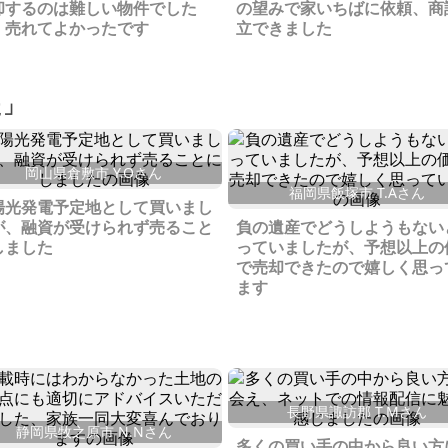
却するのは難しい物件でした
の望みで家いちばに依頼、商
、売れてよかったです
立できました
た」
岡山県倉敷市 Y.Oさん
福岡県飯塚市 T.Aさん
陽光発電予定地として買いまし
が、融資が受けられず売ること
負の遺産でどうしようもない
しました
っていましたが、予想以上の
で売却できたので嬉しく思っ
ます
長野県諏訪郡 T.Mさん
静岡県牧之原市 N.Nさん
多くの買い手の中から良い方