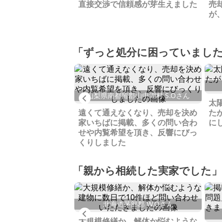
ドアを楽しんだ建
直接交渉で信頼感が芽生えました
売
してくれる人へとい
が
ちばに相談しながら
た
「ずっと処分に困っていまし
水市 Y.Mさん
山梨県南都留郡山中湖村 S.Oさん
Previous
る前提で購入したも
太
ってしまったため売
遠くて通えなくなり、売却を決め
た
家いちばに掲載、多くの問い合わ
に
せや内覧希望を頂き、反響にびっ
くりしました
「親から相続した実家でした」
北海道茅部郡 W.Oさん
Previous
摩市 M.Tさん
大規模修繕か、解体か悩むような