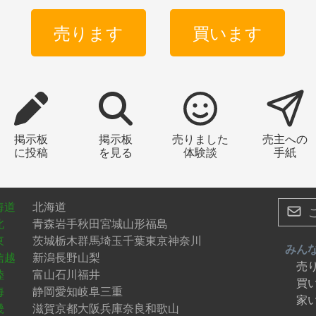
売ります
買います
掲示板
掲示板
売りました
売主への
に投稿
を見る
体験談
手紙
海道
北海道
北
青森
岩手
秋田
宮城
山形
福島
東
茨城
栃木
群馬
埼玉
千葉
東京
神奈川
みん
信越
新潟
長野
山梨
売
陸
富山
石川
福井
買
海
静岡
愛知
岐阜
三重
家
畿
滋賀
京都
大阪
兵庫
奈良
和歌山