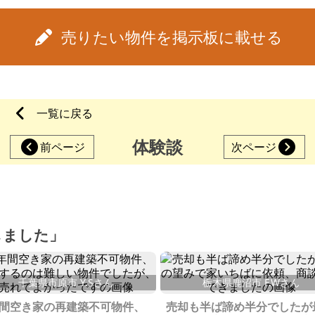
売りたい物件を掲示板に載せる
一覧に戻る
体験談
前ページ
次ページ
しました」
千葉県市原市 Y.Sさん
栃木県鹿沼市 F.Wさん
年間空き家の再建築不可物件、
売却も半ば諦め半分でしたが