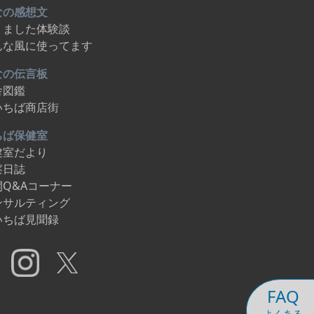
なの感想文
りました体験談
んな風に使ってます
なの伝言板
舎図鑑
いちば商店街
ちば保健室
健室だより
察日誌
開Q&Aコーナー
ンサルティング
いちば見聞録
FAQ
よくある