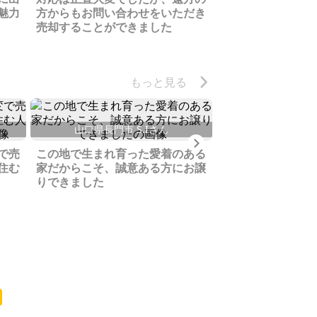
魅力
方からもお問い合わせをいただき
ハンデのある土地
売却することができました
手が付かないかと
が、ゆかりのある
ました
もっと見る
山口県長門市 S.Iさん
茨城県小美玉市
Next
で売
この地で生まれ育った愛着のある
太陽光パネル設置
住む
家だからこそ、誠意ある方にお譲
たがやめました、
りできました
てよかったです