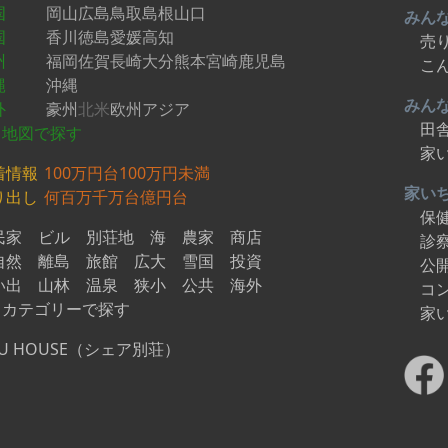
国
岡山
広島
鳥取
島根
山口
みん
国
香川
徳島
愛媛
高知
売
州
福岡
佐賀
長崎
大分
熊本
宮崎
鹿児島
こ
縄
沖縄
みん
外
豪州
北米
欧州
アジア
田
地図で探す
家
着情報
100万円台
100万円未満
家い
り出し
何百万
千万台
億円台
保
民家
ビル
別荘地
海
農家
商店
診
自然
離島
旅館
広大
雪国
投資
公
い出
山林
温泉
狭小
公共
海外
コ
カテゴリーで探す
家
U HOUSE（シェア別荘）