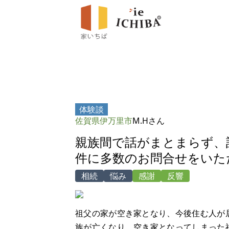
体験談
佐賀県伊万里市
M.Hさん
親族間で話がまとまらず、
件に多数のお問合せをいた
相続
悩み
感謝
反響
祖父の家が空き家となり、今後住む人が
族が亡くなり、空き家となってしまった