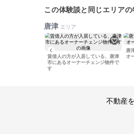
この体験談と同じエリアの
唐津
エリア
Previous
らぶき平屋建、オー
唐
物件です
賃借人の方が入居している、唐津
オ
市にあるオーナーチェンジ物件で
す
不動産