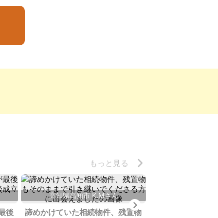
もっと見る
高知県高知市 K.Mさん
静岡県伊東市 
Next
最後
諦めかけていた相続物件、残置物
伊豆半島への移住