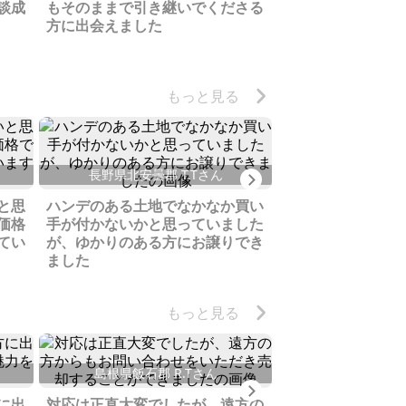
談成
もそのままで引き継いでくださる
方と巡り合え、売
方に出会えました
もっと見る
宮城県刈田郡 
長野県北安曇郡 T.Tさん
Next
昭和終わり別荘ブ
と思
ハンデのある土地でなかなか買い
譲地、きちんと使
価格
手が付かないかと思っていました
うな方にお渡しで
てい
が、ゆかりのある方にお譲りでき
ました
もっと見る
島根県飯石郡 R.Tさん
Next
長野県北安曇郡
に出
対応は正直大変でしたが、遠方の