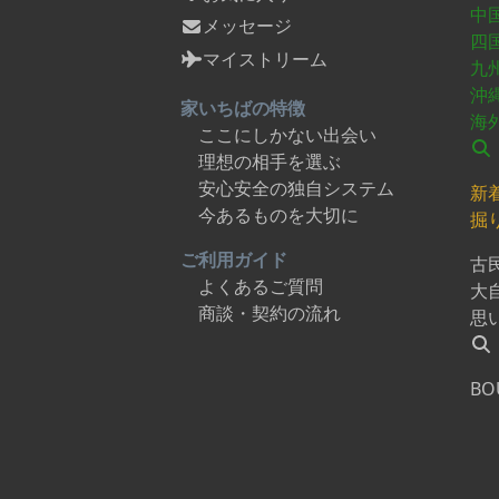
中
メッセージ
四
マイストリーム
九
沖
家いちばの特徴
海
ここにしかない出会い
理想の相手を選ぶ
安心安全の独自システム
新
今あるものを大切に
掘
ご利用ガイド
古
よくあるご質問
大
商談・契約の流れ
思
BO