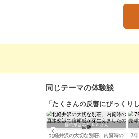
同じテーマの体験談
「たくさんの反響にびっくり
群馬県吾妻郡 K.A.さん
Previous
父市 T.Oさん
北軽井沢の大切な別荘、内覧時の
7