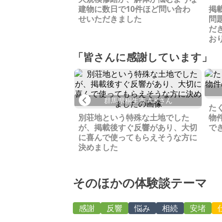
ションの一室を相
建物に数日で10件ほど問い合わ
掲
くの方から問い合わ
せいただきました
問
かく丁寧に返信しま
だ
お
「皆さんに感謝しています」
関市 N.Sさん
Previous
群馬県桐生市 A.Kさん
着のある家、この物
た
てくれている方がい
別荘地という特殊な土地でした
物
が躍りました
が、掲載後すぐ反響があり、大切
で
に喜んで使ってもらえそうな方に
決めました
そのほかの体験談テーマ
感謝
反響
悩み
相続
安堵