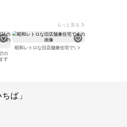
もっと見る
Next
昭和レトロな旧店舗兼住宅です
計の
最寄りが唐津駅の
ます
静かですが街にも
いちば」