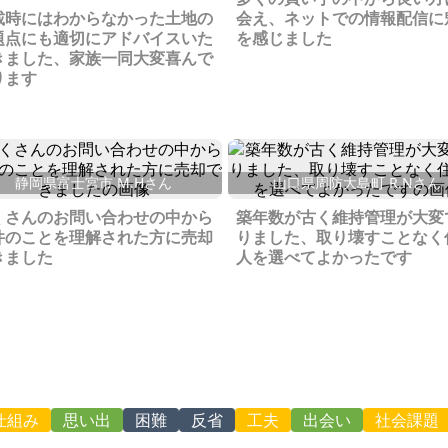
載時にはわからなかった土地の
会え、ネットでの情報配信に
題点にも適切にアドバイスいた
を感じました
きました、家族一同大変喜んで
ります
静岡県富士宮市 M.Hさん
山口県周防大島町 R.Nさん
くさんのお問い合わせの中から
築年数が古く維持管理が大変
件のことを理解された方に売却
りました、取り壊すことなく
きました
人を選べてよかったです
仕組み
思い出
困難
反省
工夫
出会い
社会課題