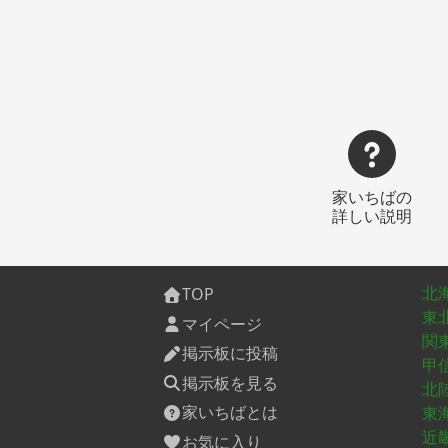
家いちばの
詳しい説明
北
TOP
東
マイページ
関
掲示板に投稿
甲
掲示板を見る
北
家いちばとは
東
近
お気に入り