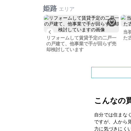
姫路
エリア
Previous
当
介されました、空気
リフォームして賃貸予定の二戸一
た
最高級無垢材のオー
の戸建て、他事業で手が回らず売
す
却検討しています
こんなの
自分では住まな
ですが、人から
力に気づきにく