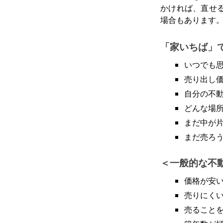
かければ、直せ
場合もあります
「家いちば」
いつでも
売り出し
自分の不
どんな場
まだ中が
まだ売ろ
一般的な不
価格が安
売りにく
売ること