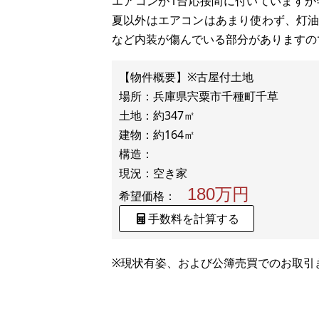
エアコンが1台応接間に付いています
夏以外はエアコンはあまり使わず、灯
など内装が傷んでいる部分がありますの
【物件概要】※古屋付土地
場所：兵庫県宍粟市千種町千草
土地：約347㎡
建物：約164㎡
構造：
180万円
希望価格：
手数料を計算する
※現状有姿、および公簿売買でのお取引