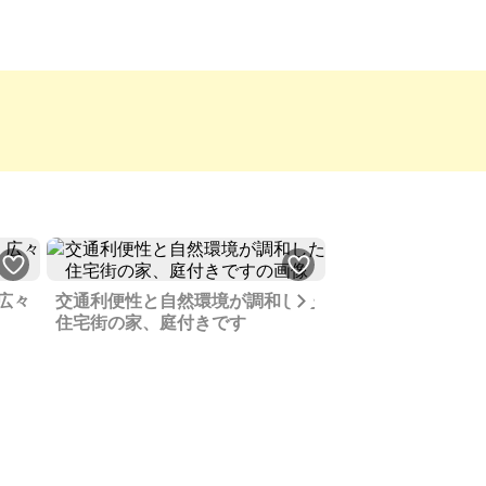
Next
広々
交通利便性と自然環境が調和した
賃貸に出していま
住宅街の家、庭付きです
購入のために売却