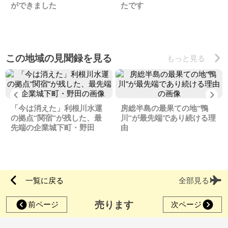
ができました
たです
この地域の見聞録を見る
もっと見る
Previous
Ne
「今は消えた」利根川水運
房総半島の最果ての地“鴨
の拠点“関宿”が残した、最
川”が最先端であり続ける理
先端の企業城下町・野田
由
一覧に戻る
全部見る
売ります
前ページ
次ページ