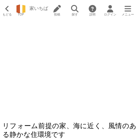
家いちば
もどる
TOP
投稿
探す
説明
ログイン
メニュー
リフォーム前提の家、海に近く、風情のあ
る静かな住環境です