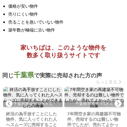
価格が安い物件
売りにくい物件
売ることを急いでいない物件
築年数が極端に古い物件
家いちばは、このような物件を
数多く取り扱うサイトです
千葉県
同じ
で実際に売却された方の声
もっと見る
Previous
Ne
千葉県東金市 O.Kさん
千葉県市原市 Y.Sさん
終活の為手放すことにした
7年間空き家の再建築不可物
物件、気に入ってくれた人
件、売却するのは難しい物
へスムーズに売却すること
件でしたが、売れてよかっ