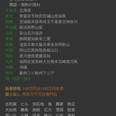
商談・契約の流れ
北海道
北海道
東北
青森
岩手
秋田
宮城
山形
福島
関東
茨城
栃木
群馬
埼玉
千葉
東京
神奈川
甲信越
新潟
長野
山梨
北陸
富山
石川
福井
東海
静岡
愛知
岐阜
三重
近畿
滋賀
京都
大阪
兵庫
奈良
和歌山
中国
岡山
広島
鳥取
島根
山口
四国
香川
徳島
愛媛
高知
九州
福岡
佐賀
長崎
大分
熊本
宮崎
鹿児島
沖縄
沖縄
海外
豪州
北米
欧州
アジア
地図で探す
新着情報
100万円台
100万円未満
掘り出し
何百万
千万台
億円台
古民家
ビル
別荘地
海
農家
商店
大自然
離島
旅館
広大
雪国
投資
思い出
山林
温泉
狭小
公共
海外