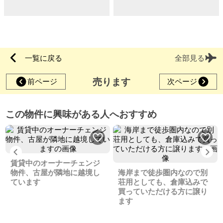
一覧に戻る
全部見る
売ります
前ページ
次ページ
この物件に興味がある人へおすすめ
Previous
Ne
賃貸中のオーナーチェンジ
物件、古屋が隣地に越境し
海岸まで徒歩圏内なので別
ています
荘用としても、倉庫込みで
買っていただける方に譲り
ます