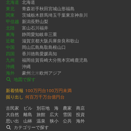
北海道
北海道
東北
青森
岩手
秋田
宮城
山形
福島
関東
茨城
栃木
群馬
埼玉
千葉
東京
神奈川
甲信越
新潟
長野
山梨
北陸
富山
石川
福井
東海
静岡
愛知
岐阜
三重
近畿
滋賀
京都
大阪
兵庫
奈良
和歌山
中国
岡山
広島
鳥取
島根
山口
四国
香川
徳島
愛媛
高知
九州
福岡
佐賀
長崎
大分
熊本
宮崎
鹿児島
沖縄
沖縄
海外
豪州
北米
欧州
アジア
地図で探す
新着情報
100万円台
100万円未満
掘り出し
何百万
千万台
億円台
古民家
ビル
別荘地
海
農家
商店
大自然
離島
旅館
広大
雪国
投資
思い出
山林
温泉
狭小
公共
海外
カテゴリーで探す