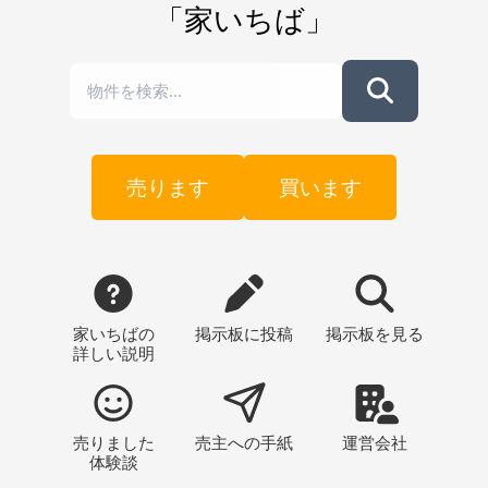
「家いちば」
売ります
買います
家いちばの
掲示板
に投稿
掲示板
を見る
詳しい説明
売りました
売主への
手紙
運営会社
体験談