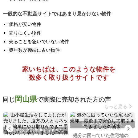
一般的な不動産サイトではあまり見かけない物件
価格が安い物件
売りにくい物件
売ることを急いでいない物件
築年数が極端に古い物件
家いちばは、このような物件を
数多く取り扱うサイトです
岡山県
同じ
で実際に売却された方の声
もっと見る
岡山県赤磐市 K.Yさん
Previous
Ne
岡山県久米郡美咲町 Y.Kさん
処分に困っていた住宅地の