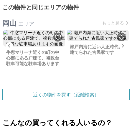
この物件と同じエリアの物件
岡山
もっと見る
エリア
Previous
Ne
瀬戸内海に近い大正時代に
牛窓マリーナ近くの町の中
建てられた古民家です
心部にある戸建て、複数台
駐車可能な駐車場あります
近くの物件を探す（距離検索）
こんなの買ってくれる人いるの？