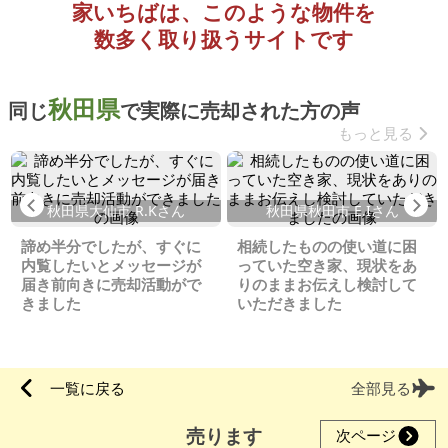
家いちばは、このような物件を
数多く取り扱うサイトです
秋田県
同じ
で実際に売却された方の声
もっと見る
Previous
Ne
秋田県大仙市 R.Kさん
秋田県秋田市 E.Iさん
諦め半分でしたが、すぐに
相続したものの使い道に困
内覧したいとメッセージが
っていた空き家、現状をあ
届き前向きに売却活動がで
りのままお伝えし検討して
きました
いただきました
一覧に戻る
全部見る
売ります
次ページ