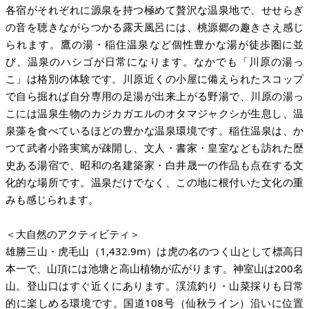
各宿がそれぞれに源泉を持つ極めて贅沢な温泉地で、せせらぎ
の音を聴きながらつかる露天風呂には、桃源郷の趣きさえ感じ
られます。鷹の湯・稲住温泉など個性豊かな湯が徒歩圏に並
び、温泉のハシゴが日常になります。なかでも「川原の湯っ
こ」は格別の体験です。川原近くの小屋に備えられたスコップ
で自ら掘れば自分専用の足湯が出来上がる野湯で、川原の湯っ
こには温泉生物のカジカガエルのオタマジャクシが生息し、温
泉藻を食べているほどの豊かな温泉環境です。稲住温泉は、か
つて武者小路実篤が疎開し、文人・書家・皇室なども訪れた歴
史ある湯宿で、昭和の名建築家・白井晟一の作品も点在する文
化的な場所です。温泉だけでなく、この地に根付いた文化の重
みも感じられます。
＜大自然のアクティビティ＞
雄勝三山・虎毛山（1,432.9m）は虎の名のつく山として標高日
本一で、山頂には池塘と高山植物が広がります。神室山は200名
山。登山口はすぐ近くにあります。渓流釣り・山菜採りも日常
的に楽しめる環境です。国道108号（仙秋ライン）沿いに位置