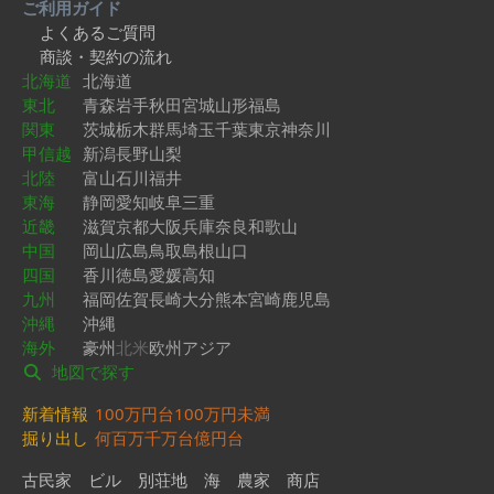
ご利用ガイド
よくあるご質問
商談・契約の流れ
北海道
北海道
東北
青森
岩手
秋田
宮城
山形
福島
関東
茨城
栃木
群馬
埼玉
千葉
東京
神奈川
甲信越
新潟
長野
山梨
北陸
富山
石川
福井
東海
静岡
愛知
岐阜
三重
近畿
滋賀
京都
大阪
兵庫
奈良
和歌山
中国
岡山
広島
鳥取
島根
山口
四国
香川
徳島
愛媛
高知
九州
福岡
佐賀
長崎
大分
熊本
宮崎
鹿児島
沖縄
沖縄
海外
豪州
北米
欧州
アジア
地図で探す
新着情報
100万円台
100万円未満
掘り出し
何百万
千万台
億円台
古民家
ビル
別荘地
海
農家
商店