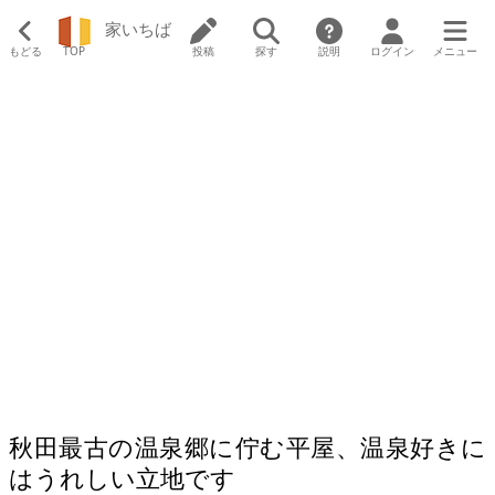
家いちば
もどる
TOP
投稿
探す
説明
ログイン
メニュー
秋田最古の温泉郷に佇む平屋、温泉好きに
はうれしい立地です