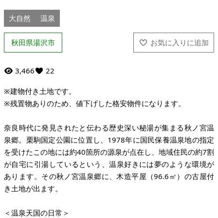
大自然
温泉
秋田県湯沢市
3,466
22
※建物付き土地です。
※残置物ありのため、値下げした格安物件になります。
奈良時代に発見されたと伝わる歴史深い秘湯が集まる秋ノ宮温
泉郷。栗駒国定公園に位置し、1978年に国民保養温泉地の指定
を受けたこの地には約40箇所の源泉が点在し、地域住民の約7割
が自宅に引湯しているという、温泉好きには夢のような環境が
あります。その秋ノ宮温泉郷に、木造平屋（96.6㎡）の古屋付
き土地が出ます。
＜温泉天国の日常＞