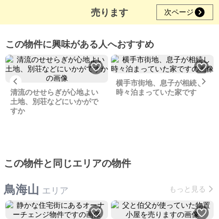
売ります
次ページ
この物件に興味がある人へおすすめ
Previous
Ne
横手市街地、息子が相続し
清流のせせらぎが心地よい
時々泊まっていた家です
土地、別荘などにいかがで
すか
この物件と同じエリアの物件
鳥海山
もっと見る
エリア