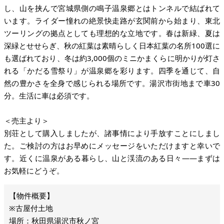
し、山を挟んで宮城県側の鳴子温泉郷とはトンネルで結ばれて
います。ライダー憧れの絶景快走路が玄関前から始まり、東北
ツーリングの拠点としても理想的な立地です。春は新緑、夏は
深緑とせせらぎ、秋の紅葉は素晴らしく日本紅葉の名所100選に
も選ばれており、冬は約3,000個のミニかまくらに明かりが灯さ
れる「かだる雪祭り」が温泉郷を彩ります。四季を通じて、自
然の豊かさを全身で感じられる場所です。湯沢市街地まで車30
分。生活に車は必須です。
＜売主より＞
別荘として購入しましたが、諸事情により手放すことにしまし
た。ご検討の方はお早めにメッセージをいただけますと幸いで
す。近くに温泉がある暮らし、山と渓流のある日々――まずは
お気軽にどうぞ。
※古屋付土地
場所：秋田県湯沢市秋ノ宮