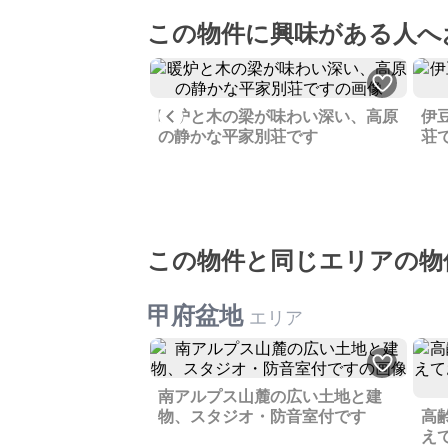
この物件に興味がある人へ
Previous
暖炉と木の梁が味わい深い、高原
伊
置物がありますが、
の静かな平家別荘です
荘
広さを生かして多様
うです
この物件と同じエリアの物
甲府盆地
エリア
南アルプス山麓の広い土地と建
物、スタジオ・防音室付です
高
え