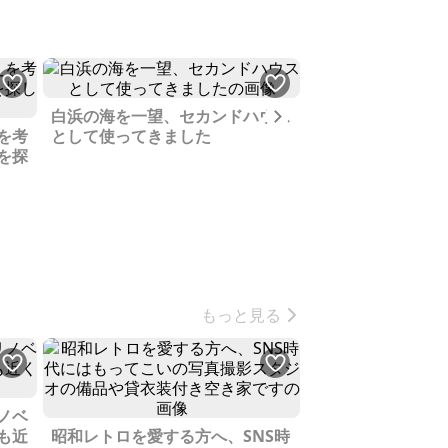
Next
白浜の海を一望、セカンドハウス
を考
として使ってきました
建物状況などは把
を探
DIY好きな方、そ
だける方へ
もっと見る
ノベ
も近
昭和レトロを愛する方へ、SNS時