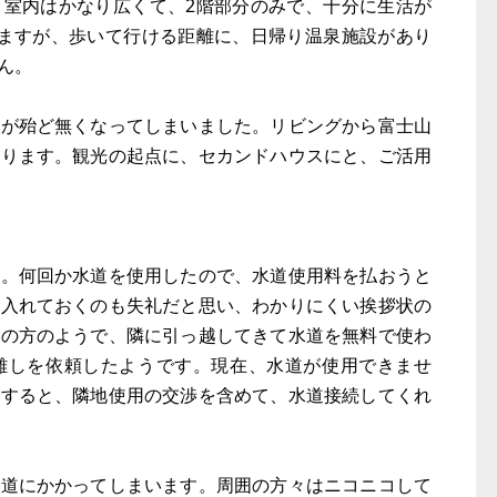
。室内はかなり広くて、2階部分のみで、十分に生活が
りますが、歩いて行ける距離に、日帰り温泉施設があり
ん。
会が殆ど無くなってしまいました。リビングから富士山
有ります。観光の起点に、セカンドハウスにと、ご活用
た。何回か水道を使用したので、水道使用料を払おうと
を入れておくのも失礼だと思い、わかりにくい挨拶状の
人の方のようで、隣に引っ越してきて水道を無料で使わ
離しを依頼したようです。現在、水道が使用できませ
頼すると、隣地使用の交渉を含めて、水道接続してくれ
市道にかかってしまいます。周囲の方々はニコニコして