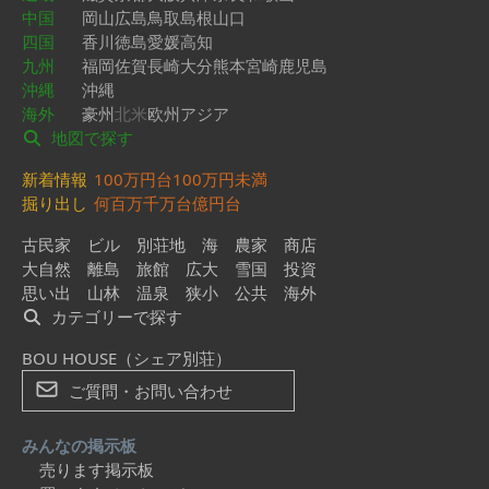
中国
岡山
広島
鳥取
島根
山口
四国
香川
徳島
愛媛
高知
九州
福岡
佐賀
長崎
大分
熊本
宮崎
鹿児島
沖縄
沖縄
海外
豪州
北米
欧州
アジア
地図で探す
新着情報
100万円台
100万円未満
掘り出し
何百万
千万台
億円台
古民家
ビル
別荘地
海
農家
商店
大自然
離島
旅館
広大
雪国
投資
思い出
山林
温泉
狭小
公共
海外
カテゴリーで探す
BOU HOUSE（シェア別荘）
ご質問・お問い合わせ
みんなの掲示板
売ります掲示板