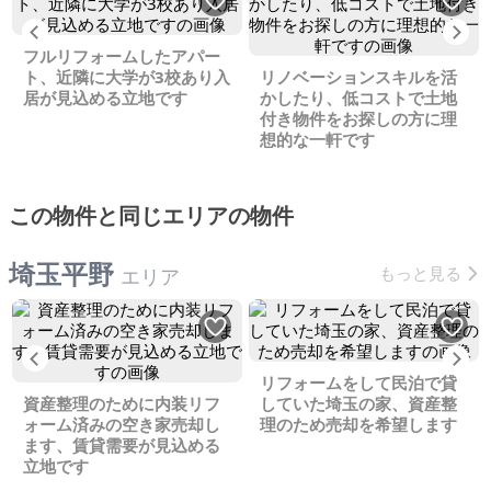
Previous
Ne
フルリフォームしたアパー
ト、近隣に大学が3校あり入
リノベーションスキルを活
居が見込める立地です
かしたり、低コストで土地
付き物件をお探しの方に理
想的な一軒です
この物件と同じエリアの物件
埼玉平野
もっと見る
エリア
Previous
Ne
リフォームをして民泊で貸
資産整理のために内装リフ
していた埼玉の家、資産整
ォーム済みの空き家売却し
理のため売却を希望します
ます、賃貸需要が見込める
立地です