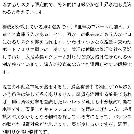
落するリスクは限定的で、将来的には緩やかな上昇余地も見込
めると考えています。
構成が分散している点も強みです。8世帯のアパートに加え、戸
建てと倉庫収入があることで、万が一の退去時にも収入がゼロ
になるリスクを抑えられます。いわば＜小さな収益源を束ねた
ポートフォリオ型＞の一棟です。管理は近隣の管理会社へ委託
しており、入居募集やクレーム対応などの実務は任せられる体
制が整っています。遠方の投資家の方でも運用しやすい環境で
す。
現在の不動産市況を踏まえると、満室稼働中で利回り10％超と
いう条件は決して多くありません。融資を活用する前提であれ
ば、自己資金効率を意識したレバレッジ運用も十分検討可能な
水準です。安定したキャッシュフローを積み上げたい方、規模
拡大の足がかりとなる物件を探している方にとって、バランス
の取れた投資対象だと思います。築が少し古いですが、満室、
利回りが高い物件です。