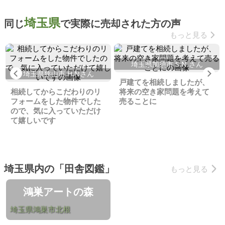
埼玉県
同じ
で実際に売却された方の声
もっと見る
埼玉県加須市 S.N.さん
Previous
Ne
埼玉県狭山市 H.Nさん
戸建てを相続しましたが、
相続してからこだわりのリ
将来の空き家問題を考えて
フォームをした物件でした
売ることに
ので、気に入っていただけ
て嬉しいです
埼玉県内の「田舎図鑑」
もっと見る
鴻巣アートの森
埼玉県鴻巣市北根