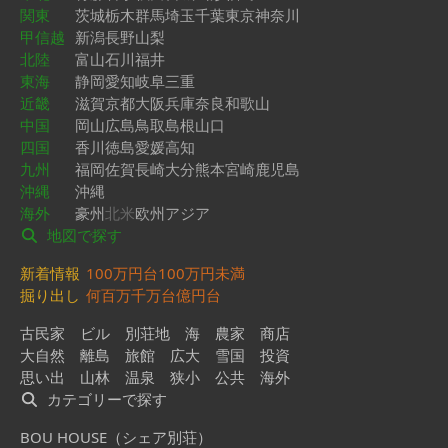
関東
茨城
栃木
群馬
埼玉
千葉
東京
神奈川
甲信越
新潟
長野
山梨
北陸
富山
石川
福井
東海
静岡
愛知
岐阜
三重
近畿
滋賀
京都
大阪
兵庫
奈良
和歌山
中国
岡山
広島
鳥取
島根
山口
四国
香川
徳島
愛媛
高知
九州
福岡
佐賀
長崎
大分
熊本
宮崎
鹿児島
沖縄
沖縄
海外
豪州
北米
欧州
アジア
地図で探す
新着情報
100万円台
100万円未満
掘り出し
何百万
千万台
億円台
古民家
ビル
別荘地
海
農家
商店
大自然
離島
旅館
広大
雪国
投資
思い出
山林
温泉
狭小
公共
海外
カテゴリーで探す
BOU HOUSE（シェア別荘）