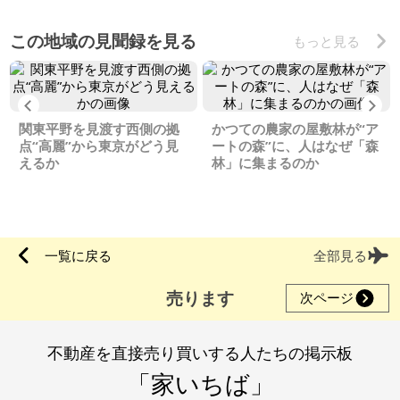
この地域の見聞録を見る
もっと見る
Previous
Ne
関東平野を見渡す西側の拠
かつての農家の屋敷林が“ア
点“高麗”から東京がどう見
ートの森”に、人はなぜ「森
えるか
林」に集まるのか
一覧に戻る
全部見る
売ります
次ページ
不動産を直接売り買いする人たちの掲示板
「家いちば」