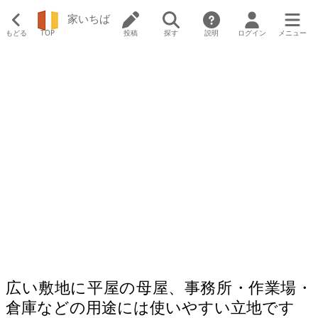
家いちば
もどる
TOP
投稿
探す
説明
ログイン
メニュー
広い敷地に平屋の母屋、事務所・作業場・
倉庫などの用途には使いやすい立地です