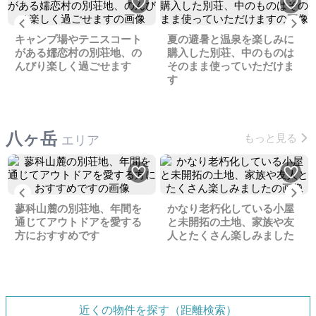
Previous
Ne
キャンプ場やテニスコート
夏の避暑と温泉を楽しみに
がある嬬恋村の別荘地、の
購入した別荘、中のものは
んびり楽しく過ごせます
そのまま使っていただけま
す
八ヶ岳
もっと見る
エリア
Previous
Ne
蓼科山麓の別荘地、年間を
かなり老朽化している小屋
通じてアウトドアを愛する
と未開拓の土地、家族や友
方におすすめです
人とたくさん楽しみました
近くの物件を探す（距離検索）