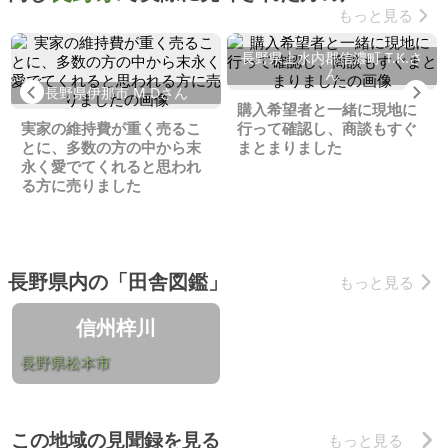
もっと見る
長野県上水内郡信濃町 T.K.さ
ん
Previous
Ne
長野県伊那市 M.Dさん
購入希望者と一緒に現地に
実家の維持費が重く売るこ
行って確認し、商談もすぐ
とに、多数の方の中から末
まとまりました
永く愛でてくれると思われ
る方に売りました
長野県内の「田舎図鑑」
もっと見る
信州梓川
長野県松本市
この地域の見聞録を見る
もっと見る