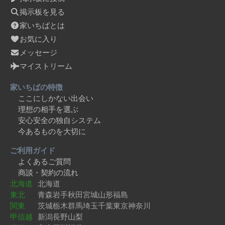
掲示板を見る
家いちばとは
お気に入り
メッセージ
マイストリーム
家いちばの特徴
ここにしかない出会い
理想の相手を選ぶ
安心安全の独自システム
今あるものを大切に
ご利用ガイド
よくあるご質問
商談・契約の流れ
北海道
北海道
東北
青森
岩手
秋田
宮城
山形
福島
関東
茨城
栃木
群馬
埼玉
千葉
東京
神奈川
甲信越
新潟
長野
山梨