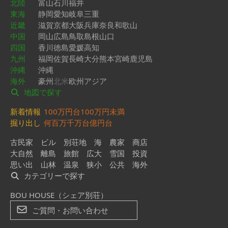
北陸
富山
石川
福井
東海
静岡
愛知
岐阜
三重
近畿
滋賀
京都
大阪
兵庫
奈良
和歌山
中国
岡山
広島
鳥取
島根
山口
四国
香川
徳島
愛媛
高知
九州
福岡
佐賀
長崎
大分
熊本
宮崎
鹿児島
沖縄
沖縄
海外
豪州
北米
欧州
アジア
地図で探す
新着情報
100万円台
100万円未満
掘り出し
何百万
千万台
億円台
古民家
ビル
別荘地
海
農家
商店
大自然
離島
旅館
広大
雪国
投資
思い出
山林
温泉
狭小
公共
海外
カテゴリーで探す
BOU HOUSE（シェア別荘）
ご質問・お問い合わせ