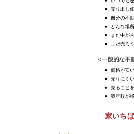
いつでも
売り出し
自分の不
どんな場
まだ中が
まだ売ろ
一般的な不
価格が安
売りにく
売ること
築年数が
家いち