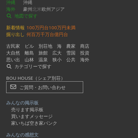
沖縄
沖縄
海外
豪州
北米
欧州
アジア
地図で探す
新着情報
100万円台
100万円未満
掘り出し
何百万
千万台
億円台
古民家
ビル
別荘地
海
農家
商店
大自然
離島
旅館
広大
雪国
投資
思い出
山林
温泉
狭小
公共
海外
カテゴリーで探す
BOU HOUSE（シェア別荘）
ご質問・お問い合わせ
みんなの掲示板
売ります掲示板
買いますメッセージ
家いちば空き家バンク
みんなの感想文