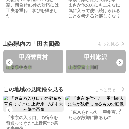
家、問合せ85件の対応には
まさか他の方にもこんなに
工夫を重ね、学びを得まし
気に入って使い続けられる
た
ことを考えると嬉しくなり
ます
山梨県内の「田舎図鑑」
もっと見る
甲府豊富村
甲州鰍沢
Previous
Ne
山梨県中央市
山梨県富士川町
この地域の見聞録を見る
もっと見る
Previous
Ne
「東京を作った」甲州商人
「東京の入り口」の宿命を
たちが故郷に贈るもの
背負ってきた“上野原”で探
す未来像