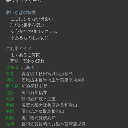
マイストリーム
家いちばの特徴
ここにしかない出会い
理想の相手を選ぶ
安心安全の独自システム
今あるものを大切に
ご利用ガイド
よくあるご質問
商談・契約の流れ
北海道
北海道
東北
青森
岩手
秋田
宮城
山形
福島
関東
茨城
栃木
群馬
埼玉
千葉
東京
神奈川
甲信越
新潟
長野
山梨
北陸
富山
石川
福井
東海
静岡
愛知
岐阜
三重
近畿
滋賀
京都
大阪
兵庫
奈良
和歌山
中国
岡山
広島
鳥取
島根
山口
四国
香川
徳島
愛媛
高知
九州
福岡
佐賀
長崎
大分
熊本
宮崎
鹿児島