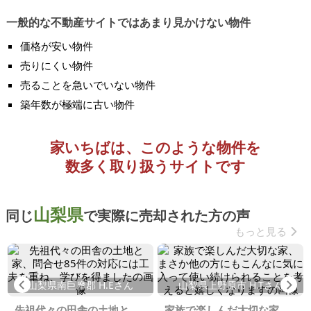
一般的な不動産サイトではあまり見かけない物件
価格が安い物件
売りにくい物件
売ることを急いでいない物件
築年数が極端に古い物件
家いちばは、このような物件を
数多く取り扱うサイトです
山梨県
同じ
で実際に売却された方の声
もっと見る
Previous
Ne
山梨県南巨摩郡 H.Eさん
山梨県上野原市 H.Tさん
先祖代々の田舎の土地と
家族で楽しんだ大切な家、