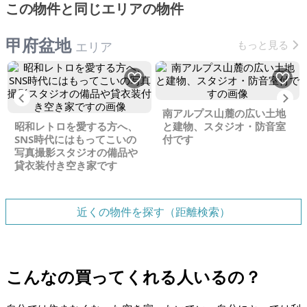
この物件と同じエリアの物件
甲府盆地
もっと見る
エリア
Previous
Ne
南アルプス山麓の広い土地
昭和レトロを愛する方へ、
と建物、スタジオ・防音室
SNS時代にはもってこいの
付です
写真撮影スタジオの備品や
貸衣装付き空き家です
近くの物件を探す（距離検索）
こんなの買ってくれる人いるの？