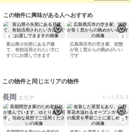
この物件に興味がある人へおすすめ
Previous
Ne
富山県小矢部にある戸建
広島県呉市の空き家、状態
て、有効活用されたい方に
が良く窓からの眺めがいい
すぐにお渡しできます
です
この物件と同じエリアの物件
長岡
もっと見る
エリア
Previous
Ne
長期間空き家のため老朽化
改装した茶室もあり、山野