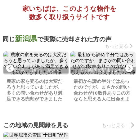
家いちばは、このような物件を
数多く取り扱うサイトです
新潟県
同じ
で実際に売却された方の声
もっと見る
Previous
Ne
新潟県十日町市 H.Mさん
新潟県阿賀野市 I.Sさん
農家の家を売るのは大変だ
最初から諦め半分ではあっ
ろうと思っていましたが、
たのですが、まさかの問い
多くの問い合わせがあり満
合わせが10数件ありこの方
足できる売却ができました
ならと思える人に出会えま
した
この地域の見聞録を見る
もっと見る