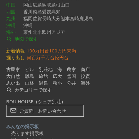
中国
岡山
広島
鳥取
島根
山口
四国
香川
徳島
愛媛
高知
九州
福岡
佐賀
長崎
大分
熊本
宮崎
鹿児島
沖縄
沖縄
海外
豪州
北米
欧州
アジア
地図で探す
新着情報
100万円台
100万円未満
掘り出し
何百万
千万台
億円台
古民家
ビル
別荘地
海
農家
商店
大自然
離島
旅館
広大
雪国
投資
思い出
山林
温泉
狭小
公共
海外
カテゴリーで探す
BOU HOUSE（シェア別荘）
ご質問・お問い合わせ
みんなの掲示板
売ります掲示板