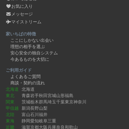
お気に入り
メッセージ
マイストリーム
家いちばの特徴
ここにしかない出会い
理想の相手を選ぶ
安心安全の独自システム
今あるものを大切に
ご利用ガイド
よくあるご質問
商談・契約の流れ
北海道
北海道
東北
青森
岩手
秋田
宮城
山形
福島
関東
茨城
栃木
群馬
埼玉
千葉
東京
神奈川
甲信越
新潟
長野
山梨
北陸
富山
石川
福井
東海
静岡
愛知
岐阜
三重
近畿
滋賀
京都
大阪
兵庫
奈良
和歌山