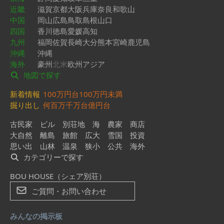
近畿
滋賀
京都
大阪
兵庫
奈良
和歌山
中国
岡山
広島
鳥取
島根
山口
四国
香川
徳島
愛媛
高知
九州
福岡
佐賀
長崎
大分
熊本
宮崎
鹿児島
沖縄
沖縄
海外
豪州
北米
欧州
アジア
地図で探す
新着情報
100万円台
100万円未満
掘り出し
何百万
千万台
億円台
古民家
ビル
別荘地
海
農家
商店
大自然
離島
旅館
広大
雪国
投資
思い出
山林
温泉
狭小
公共
海外
カテゴリーで探す
BOU HOUSE（シェア別荘）
ご質問・お問い合わせ
みんなの掲示板