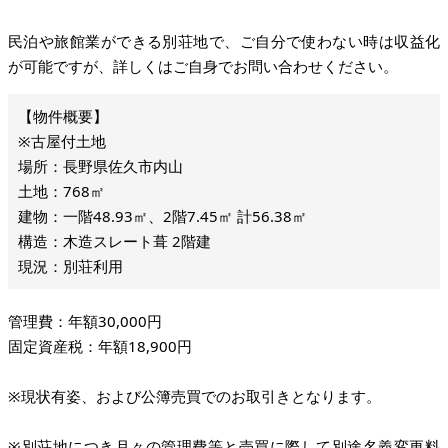
民泊や旅館業ができる別荘地で、ご自分で使わない時は収益化
が可能ですが、詳しくはご自身でお問い合わせください。
※古屋付土地
場所：長野県佐久市内山
土地：768㎡
建物：一階48.93㎡、2階7.45㎡ 計56.38㎡
構造：木造スレート葺 2階建
現況：別荘利用
管理費：年額30,000円
固定資産税：年額18,900円
※現状有姿、および公簿売買でのお取引きとなります。
※別荘地につき月々の管理費等と売買に際して別途名義変更料