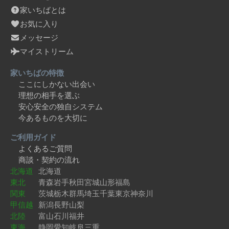
家いちばとは
お気に入り
メッセージ
マイストリーム
家いちばの特徴
ここにしかない出会い
理想の相手を選ぶ
安心安全の独自システム
今あるものを大切に
ご利用ガイド
よくあるご質問
商談・契約の流れ
北海道
北海道
東北
青森
岩手
秋田
宮城
山形
福島
関東
茨城
栃木
群馬
埼玉
千葉
東京
神奈川
甲信越
新潟
長野
山梨
北陸
富山
石川
福井
東海
静岡
愛知
岐阜
三重