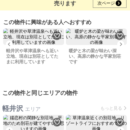
売ります
次ページ
この物件に興味がある人へおすすめ
Previous
Ne
軽井沢や草津温泉へも近い
暖炉と木の梁が味わい深
立地、現在は別荘としてた
い、高原の静かな平家別荘
まに利用しています
です
この物件と同じエリアの物件
軽井沢
もっと見る
エリア