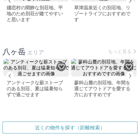
Previous
Ne
嬬恋村の閑静な別荘地、平
草津温泉近くの別荘地、リ
地のため別荘が建てやすい
ゾートライフにおすすめで
と思います
す
八ヶ岳
もっと見る
エリア
Previous
Ne
アンティークな薪ストーブ
蓼科山麓の別荘地、年間を
のある別荘、夏は猛暑知ら
通じてアウトドアを愛する
ずで過ごせます
方におすすめです
近くの物件を探す（距離検索）