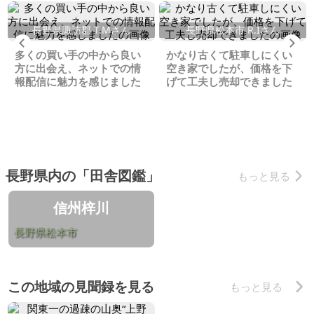
長野県諏訪郡 T.Mさん
長野県松本市 R.Iさん
Previous
Ne
多くの買い手の中から良い
かなり古くて駐車しにくい
方に出会え、ネットでの情
空き家でしたが、価格を下
報配信に魅力を感じました
げて工夫し売却できました
長野県内の「田舎図鑑」
もっと見る
信州梓川
長野県松本市
この地域の見聞録を見る
もっと見る