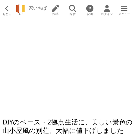
家いちば
もどる
TOP
投稿
探す
説明
ログイン
メニュー
DIYのベース・2拠点生活に、美しい景色の
山小屋風の別荘、大幅に値下げしました