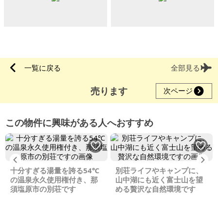
一覧に戻る
全部見る
売ります
次ページ
この物件に興味がある人へおすすめ
Previous
Ne
十分すぎる湯量を誇る54℃
別荘ライフやキャンプに、
の温泉永久使用権付き、那
山中湖にも近く富士山を望
須塩原市の別荘です
める贅沢な自然環境です