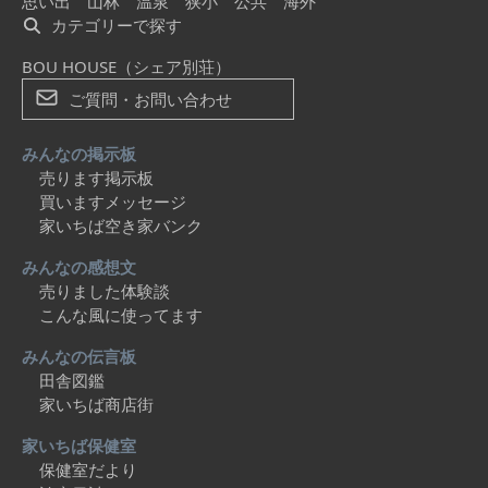
思い出
山林
温泉
狭小
公共
海外
カテゴリーで探す
BOU HOUSE（シェア別荘）
ご質問・お問い合わせ
みんなの掲示板
売ります掲示板
買いますメッセージ
家いちば空き家バンク
みんなの感想文
売りました体験談
こんな風に使ってます
みんなの伝言板
田舎図鑑
家いちば商店街
家いちば保健室
保健室だより