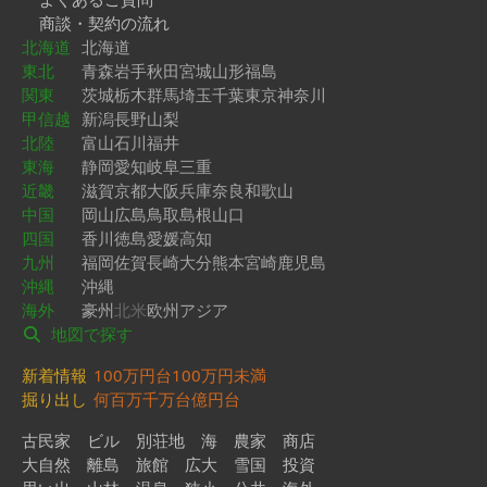
商談・契約の流れ
北海道
北海道
東北
青森
岩手
秋田
宮城
山形
福島
関東
茨城
栃木
群馬
埼玉
千葉
東京
神奈川
甲信越
新潟
長野
山梨
北陸
富山
石川
福井
東海
静岡
愛知
岐阜
三重
近畿
滋賀
京都
大阪
兵庫
奈良
和歌山
中国
岡山
広島
鳥取
島根
山口
四国
香川
徳島
愛媛
高知
九州
福岡
佐賀
長崎
大分
熊本
宮崎
鹿児島
沖縄
沖縄
海外
豪州
北米
欧州
アジア
地図で探す
新着情報
100万円台
100万円未満
掘り出し
何百万
千万台
億円台
古民家
ビル
別荘地
海
農家
商店
大自然
離島
旅館
広大
雪国
投資