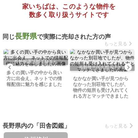
家いちばは、このような物件を
数多く取り扱うサイトです
長野県
同じ
で実際に売却された方の声
もっと見る
長野県諏訪郡 T.Mさん
Previous
Ne
長野県北佐久郡 N.Tさん
多くの買い手の中から良い
方に出会え、ネットでの情
なかなか買い手が見つから
報配信に魅力を感じました
なかった別荘地でしたが、
物件の短所も受け入れてく
れる方とマッチできました
長野県内の「田舎図鑑」
もっと見る