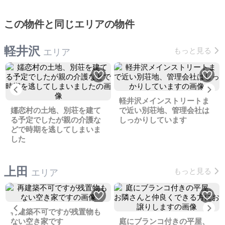
この物件と同じエリアの物件
軽井沢
もっと見る
エリア
Previous
Ne
軽井沢メインストリートま
嬬恋村の土地、別荘を建て
で近い別荘地、管理会社は
る予定でしたが親の介護な
しっかりしています
どで時期を逃してしまいま
した
上田
もっと見る
エリア
Previous
Ne
再建築不可ですが残置物も
ない空き家です
庭にブランコ付きの平屋、