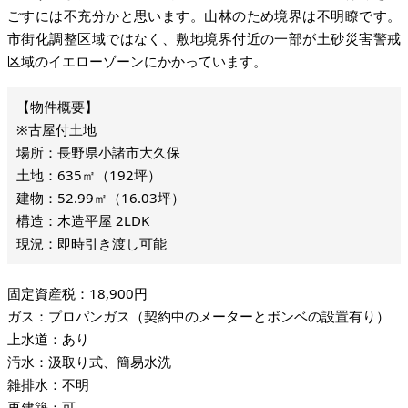
ごすには不充分かと思います。山林のため境界は不明瞭です。
市街化調整区域ではなく、敷地境界付近の一部が土砂災害警戒
区域のイエローゾーンにかかっています。
※古屋付土地
場所：長野県小諸市大久保
土地：635㎡（192坪）
建物：52.99㎡（16.03坪）
構造：木造平屋 2LDK
現況：即時引き渡し可能
固定資産税：18,900円
ガス：プロパンガス（契約中のメーターとボンベの設置有り）
上水道：あり
汚水：汲取り式、簡易水洗
雑排水：不明
再建築：可