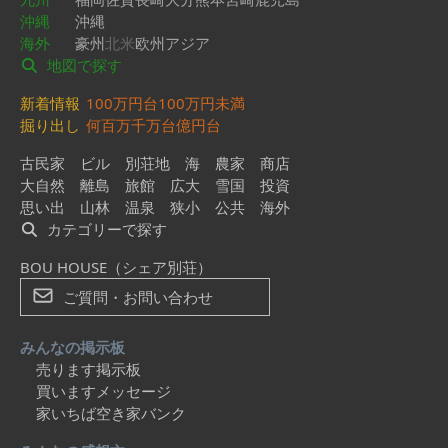
沖縄
沖縄
海外
豪州
北米
欧州
アジア
地図で探す
新着情報
100万円台
100万円未満
掘り出し
何百万
千万台
億円台
古民家
ビル
別荘地
海
農家
商店
大自然
離島
旅館
広大
雪国
投資
思い出
山林
温泉
狭小
公共
海外
カテゴリーで探す
BOU HOUSE（シェア別荘）
ご質問・お問い合わせ
みんなの掲示板
売ります掲示板
買いますメッセージ
家いちば空き家バンク