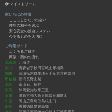
マイストリーム
家いちばの特徴
ここにしかない出会い
理想の相手を選ぶ
安心安全の独自システム
今あるものを大切に
ご利用ガイド
よくあるご質問
商談・契約の流れ
北海道
北海道
東北
青森
岩手
秋田
宮城
山形
福島
関東
茨城
栃木
群馬
埼玉
千葉
東京
神奈川
甲信越
新潟
長野
山梨
北陸
富山
石川
福井
東海
静岡
愛知
岐阜
三重
近畿
滋賀
京都
大阪
兵庫
奈良
和歌山
中国
岡山
広島
鳥取
島根
山口
四国
香川
徳島
愛媛
高知
九州
福岡
佐賀
長崎
大分
熊本
宮崎
鹿児島