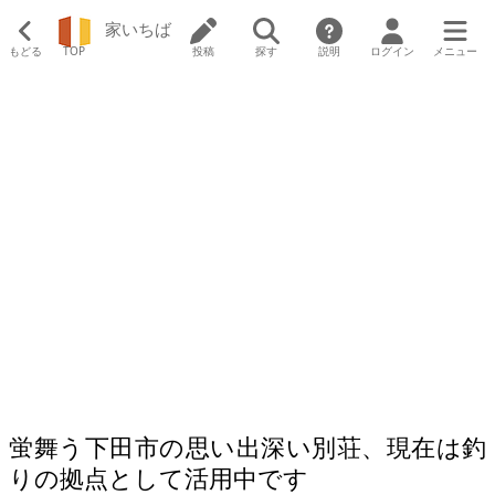
家いちば
もどる
TOP
投稿
探す
説明
ログイン
メニュー
蛍舞う下田市の思い出深い別荘、現在は釣
りの拠点として活用中です