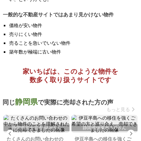
一般的な不動産サイトではあまり見かけない物件
価格が安い物件
売りにくい物件
売ることを急いでいない物件
築年数が極端に古い物件
家いちばは、このような物件を
数多く取り扱うサイトです
静岡県
同じ
で実際に売却された方の声
もっと見る
静岡県富士宮市 M.Hさん
静岡県伊東市 S.Oさん
Previous
Ne
たくさんのお問い合わせの
伊豆半島への移住を強くご