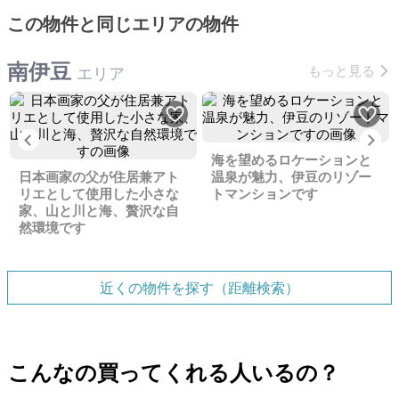
この物件と同じエリアの物件
南伊豆
もっと見る
エリア
Previous
Ne
海を望めるロケーションと
日本画家の父が住居兼アト
温泉が魅力、伊豆のリゾー
リエとして使用した小さな
トマンションです
家、山と川と海、贅沢な自
然環境です
近くの物件を探す（距離検索）
こんなの買ってくれる人いるの？