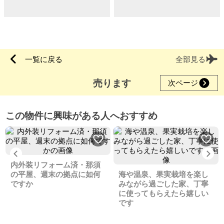
一覧に戻る
全部見る
売ります
次ページ
この物件に興味がある人へおすすめ
Previous
Ne
内外装リフォーム済・那須
の平屋、週末の拠点に如何
海や温泉、果実栽培を楽し
ですか
みながら過ごした家、丁寧
に使ってもらえたら嬉しい
です