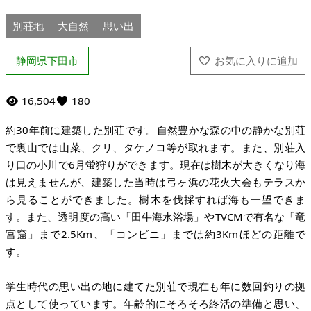
別荘地
大自然
思い出
静岡県下田市
16,504
180
約30年前に建築した別荘です。自然豊かな森の中の静かな別荘
で裏山では山菜、クリ、タケノコ等が取れます。また、別荘入
り口の小川で6月蛍狩りができます。現在は樹木が大きくなり海
は見えませんが、建築した当時は弓ヶ浜の花火大会もテラスか
ら見ることができました。樹木を伐採すれば海も一望できま
す。また、透明度の高い「田牛海水浴場」やTVCMで有名な「竜
宮窟」まで2.5Km、「コンビニ」までは約3Kmほどの距離で
す。
学生時代の思い出の地に建てた別荘で現在も年に数回釣りの拠
点として使っています。年齢的にそろそろ終活の準備と思い、