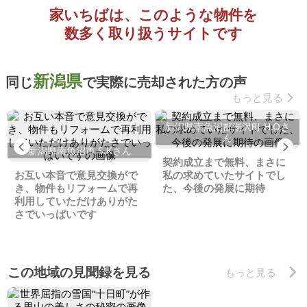
家いちばは、このような物件を
数多く取り扱うサイトです
新潟県
同じ
で実際に売却された方の声
もっと見る
新潟県南魚沼郡湯沢町 H.Oさ
ん
Previous
Ne
新潟県南魚沼市 S.Kさん
契約成立まで無料、まさに
お互い本音で意見交換がで
私の求めていたサイトでし
き、物件もリフォームで再
た、今後の発展に期待
利用していただけありがた
さでいっぱいです
この地域の見聞録を見る
もっと見る