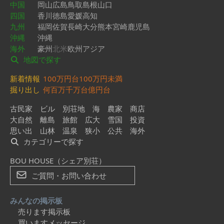
中国
岡山
広島
鳥取
島根
山口
四国
香川
徳島
愛媛
高知
九州
福岡
佐賀
長崎
大分
熊本
宮崎
鹿児島
沖縄
沖縄
海外
豪州
北米
欧州
アジア
地図で探す
新着情報
100万円台
100万円未満
掘り出し
何百万
千万台
億円台
古民家
ビル
別荘地
海
農家
商店
大自然
離島
旅館
広大
雪国
投資
思い出
山林
温泉
狭小
公共
海外
カテゴリーで探す
BOU HOUSE（シェア別荘）
ご質問・お問い合わせ
みんなの掲示板
売ります掲示板
買いますメッセージ