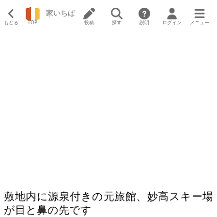
家いちば
もどる
TOP
投稿
探す
説明
ログイン
メニュー
敷地内に源泉付きの元旅館、妙高スキー場
が目と鼻の先です