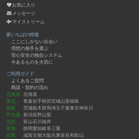
お気に入り
メッセージ
マイストリーム
家いちばの特徴
ここにしかない出会い
理想の相手を選ぶ
安心安全の独自システム
今あるものを大切に
ご利用ガイド
よくあるご質問
商談・契約の流れ
北海道
北海道
東北
青森
岩手
秋田
宮城
山形
福島
関東
茨城
栃木
群馬
埼玉
千葉
東京
神奈川
甲信越
新潟
長野
山梨
北陸
富山
石川
福井
東海
静岡
愛知
岐阜
三重
近畿
滋賀
京都
大阪
兵庫
奈良
和歌山