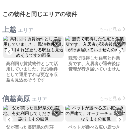
この物件と同じエリアの物件
上越
もっと見る
エリア
Previous
Ne
競売で取得した住宅と作業
高利回り賃貸物件として活
所です、入居者が退去後は
用していました、民泊物件
管理が行き届いていません
として運用すれば更なる収
益も見込めそうです
信越高原
もっと見る
エリア
Previous
Ne
父が買った長野県の別荘
ペットが遊べる広い庭つき