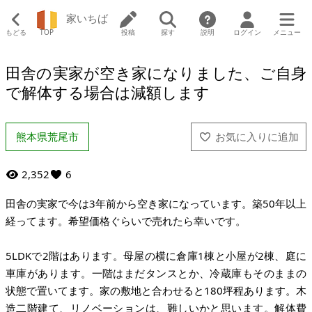
家いちば
もどる
TOP
投稿
探す
説明
ログイン
メニュー
田舎の実家が空き家になりました、ご自身
で解体する場合は減額します
熊本県荒尾市
2,352
6
田舎の実家で今は3年前から空き家になっています。築50年以上
経ってます。希望価格ぐらいで売れたら幸いです。
5LDKで2階はあります。母屋の横に倉庫1棟と小屋が2棟、庭に
車庫があります。一階はまだタンスとか、冷蔵庫もそのままの
状態で置いてます。家の敷地と合わせると180坪程あります。木
造二階建て、リノベーションは、難しいかと思います。解体費