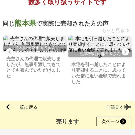
数多く取り扱うサイトです
熊本県
同じ
で実際に売却された方の声
もっと見る
熊本県天草市 K.Sさん
Previous
Ne
熊本県阿蘇郡 S.Kさん
売主さんの代理で販売しま
したが、無事引渡しできて
本宅を引っ越したことによ
とても喜んでいただけまし
り売却することに、思って
た
いた倍に近い金額で売れま
した
一覧に戻る
全部見る
売ります
次ページ