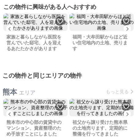
この物件に興味がある人へおすすめ
Previous
Ne
家族と暮らしながら医院を
福岡・大牟田駅からほど近
営んでいた邸宅、人を迎え
い住宅地内の土地、売りま
るあたたかさがあります
す
この物件と同じエリアの物件
熊本
もっと見る
エリア
Previous
Ne
熊本市の中心部の賃貸中の
祖父から譲り受けた熊本県
マンション、資産整理のた
の土地売ります、定期的に
め手放すことにしました
整備を行ってきました