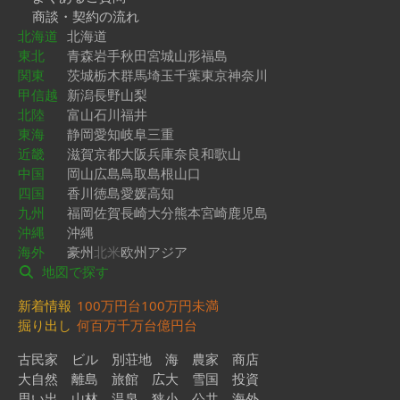
商談・契約の流れ
北海道
北海道
東北
青森
岩手
秋田
宮城
山形
福島
関東
茨城
栃木
群馬
埼玉
千葉
東京
神奈川
甲信越
新潟
長野
山梨
北陸
富山
石川
福井
東海
静岡
愛知
岐阜
三重
近畿
滋賀
京都
大阪
兵庫
奈良
和歌山
中国
岡山
広島
鳥取
島根
山口
四国
香川
徳島
愛媛
高知
九州
福岡
佐賀
長崎
大分
熊本
宮崎
鹿児島
沖縄
沖縄
海外
豪州
北米
欧州
アジア
地図で探す
新着情報
100万円台
100万円未満
掘り出し
何百万
千万台
億円台
古民家
ビル
別荘地
海
農家
商店
大自然
離島
旅館
広大
雪国
投資
思い出
山林
温泉
狭小
公共
海外