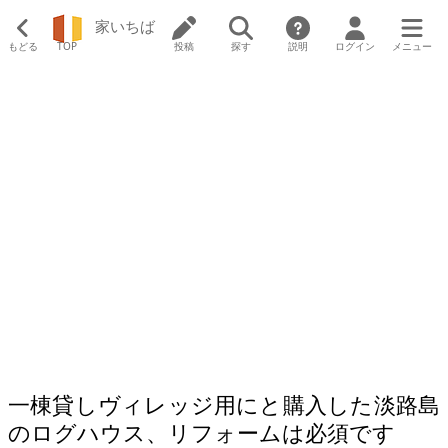
家いちば
もどる
TOP
投稿
探す
説明
ログイン
メニュー
一棟貸しヴィレッジ用にと購入した淡路島
のログハウス、リフォームは必須です