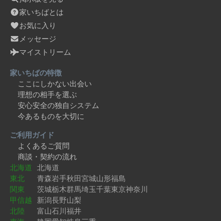
家いちばとは
お気に入り
メッセージ
マイストリーム
家いちばの特徴
ここにしかない出会い
理想の相手を選ぶ
安心安全の独自システム
今あるものを大切に
ご利用ガイド
よくあるご質問
商談・契約の流れ
北海道
北海道
東北
青森
岩手
秋田
宮城
山形
福島
関東
茨城
栃木
群馬
埼玉
千葉
東京
神奈川
甲信越
新潟
長野
山梨
北陸
富山
石川
福井