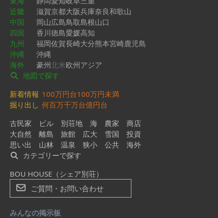
東海
静岡
愛知
岐阜
三重
近畿
滋賀
京都
大阪
兵庫
奈良
和歌山
中国
岡山
広島
鳥取
島根
山口
四国
香川
徳島
愛媛
高知
九州
福岡
佐賀
長崎
大分
熊本
宮崎
鹿児島
沖縄
沖縄
海外
豪州
北米
欧州
アジア
地図で探す
新着情報
100万円台
100万円未満
掘り出し
何百万
千万台
億円台
古民家
ビル
別荘地
海
農家
商店
大自然
離島
旅館
広大
雪国
投資
思い出
山林
温泉
狭小
公共
海外
カテゴリーで探す
BOU HOUSE（シェア別荘）
ご質問・お問い合わせ
みんなの掲示板