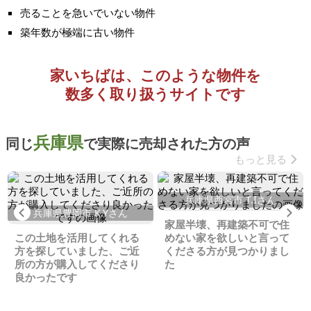
売ることを急いでいない物件
築年数が極端に古い物件
家いちばは、このような物件を
数多く取り扱うサイトです
兵庫県
同じ
で実際に売却された方の声
もっと見る
兵庫県西宮市 T.Iさん
Previous
Ne
兵庫県豊岡市 K.Yさん
家屋半壊、再建築不可で住
この土地を活用してくれる
めない家を欲しいと言って
方を探していました、ご近
くださる方が見つかりまし
所の方が購入してくださり
た
良かったです